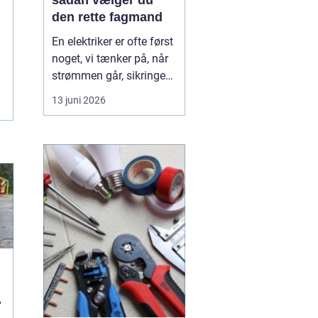
sådan vælger du
den rette fagmand
En elektriker er ofte først
noget, vi tænker på, når
strømmen går, sikringen
springer, eller vi står med
13 juni 2026
en akut fejl på en
installation. Men i en by
som Hørsholm, hvor
mange boliger er ældre,
og flere bygger om eller
udvider, spiller en dygtig
elekt...