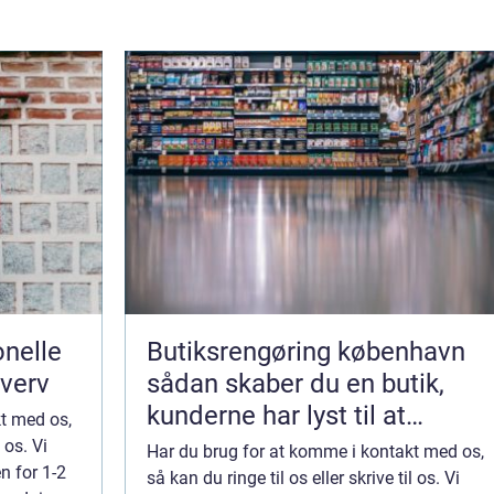
nelle
Butiksrengøring københavn
hverv
sådan skaber du en butik,
kunderne har lyst til at
t med os,
komme tilbage til
 os. Vi
Har du brug for at komme i kontakt med os,
n for 1-2
så kan du ringe til os eller skrive til os. Vi