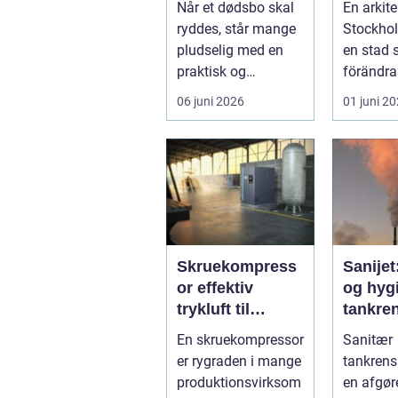
Når et dødsbo skal
En arkite
forløb
arkitekt
ryddes, står mange
Stockhol
huvuds
pludselig med en
en stad
praktisk og
förändra
følelsesmæssig
men ock
06 juni 2026
01 juni 2
opgave på én
av starka
gang....
Skruekompress
Sanijet
or effektiv
og hygi
trykluft til
tankren
industri og
kræve
En skruekompressor
Sanitær
værksted
industr
er rygraden i mange
tankrens
produktionsvirksom
en afgøre