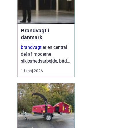
Brandvagt i
danmark
brandvagt
er en central
del af moderne
sikkerhedsarbejde, både
på byggepladser, ved
11 maj 2026
events og i virksomheder
med forhøjet
brandrisiko. En
professionel ordning
med brandvagt handler
ikke kun...