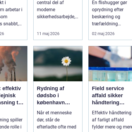
kt i
central del af
En flishugger gør
ur i
mest ud af
m arbetar i
moderne
oprydning efter
taden
arbejdet
 som
sikkerhedsarbejde,
beskæring og
s snabbt,
både på
træfældning
så präglas
byggepladser, ved
markant lettere. I
026
11 maj 2026
02 maj 2026
 historis...
events og i virk...
stedet for at bruge
we...
: effektiv
Rydning af
Field service
ejnisk
dødsbo i
affald sikker
sning til
københavn
håndtering
nde
sådan foregår
direkte hos
Når et menneske
Effektiv håndtering
ier
en tryg og
virksomheden
ning spiller
dør, står de
af farligt affald
effektiv proces
nde rolle i
efterladte ofte med
fylder mere og mer