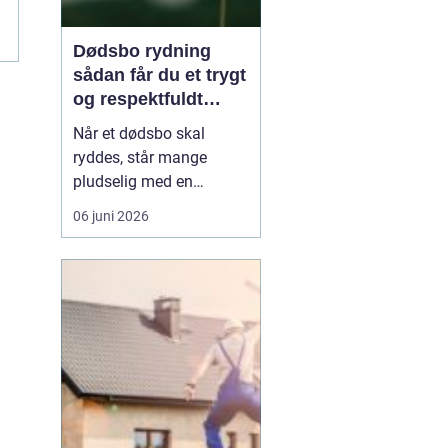
Dødsbo rydning
m
sådan får du et trygt
og respektfuldt
forløb
Når et dødsbo skal
ryddes, står mange
pludselig med en
praktisk og
06 juni 2026
følelsesmæssig opgave
på én gang. Ting, møbler
og personlige ejendele
rummer minder, og
samtidig er der
tidsfrister, økonomi og
måske uenighed i
familien. Her kan en
professionel løsn...