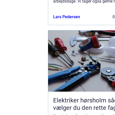
arbejdsdage. Vi tager også gerne 
ros og generelle kommentarer til v
Lars Pedersen
0
Elektriker hørsholm sådan
vælger du den rette f