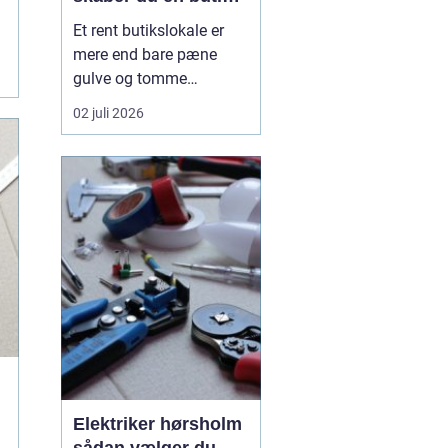
kunderne har lyst til
Et rent butikslokale er
at komme tilbage til
mere end bare pæne
gulve og tomme
skraldespande.
02 juli 2026
Rengøringen påvirker
kundernes
førstehåndsindtryk, hvor
længe de bliver i
butikken, og om de
vælger at komme igen.
Særligt i en
konkurrencepræget by
som København kan
målrettet ...
Elektriker hørsholm