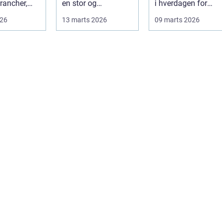
rancher,
en stor og
i hverdagen for
følelsesmæssigt
både
026
13 marts 2026
09 marts 2026
alitet,...
tung opgave: at få
produktionsvirkso
rydde...
hed...