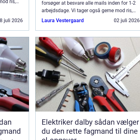
mod ris,
forsøger at besvare alle mails inden for 1-2
ores side.
arbejdsdage. Vi tager også gerne mod ris,
ros og generelle kommentarer til vores side.
8 juli 2026
Laura Vestergaard
02 juli 2026
Elektriker dalby sådan vælger
agmand
du den rette fagmand til dine