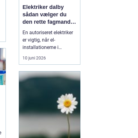
Elektriker dalby
sådan vælger du
den rette fagmand
til dine el-opgaver
En autoriseret elektriker
er vigtig, når el-
installationerne i
hjemmet eller
10 juni 2026
virksomheden skal være
både sikre og lovlige.
Fejl på el-installationer
kan give alt fra små
gener til alvorlige
ulykker. Mange søger
derf...
e