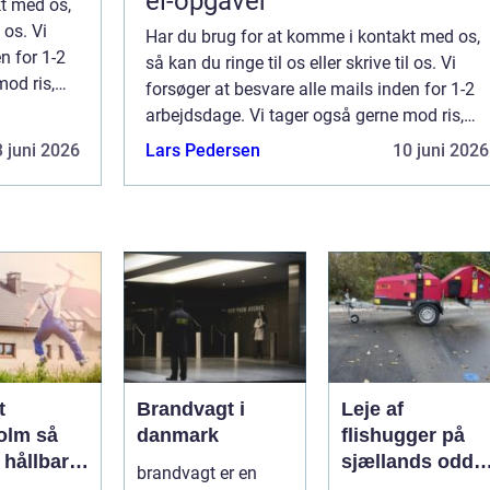
el-opgaver
t med os,
 os. Vi
Har du brug for at komme i kontakt med os,
n for 1-2
så kan du ringe til os eller skrive til os. Vi
mod ris,
forsøger at besvare alle mails inden for 1-2
ores side.
arbejdsdage. Vi tager også gerne mod ris,
ros og generelle kommentarer til vores side.
 juni 2026
Lars Pedersen
10 juni 2026
t
Brandvagt i
Leje af
lm så
danmark
flishugger på
 hållbar
sjællands odde
brandvagt er en
lös
sådan får du