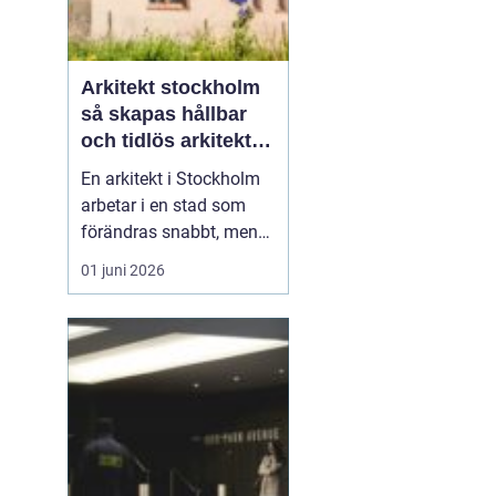
Arkitekt stockholm
så skapas hållbar
och tidlös arkitektur
i huvudstaden
En arkitekt i Stockholm
arbetar i en stad som
förändras snabbt, men
också präglas av starka
01 juni 2026
historiska lager. Det gör
rollen både komplex och
spännande. När en
privatperson,
fastighetsägare eller
verksamhet anlitar en
arkitekt i Stockholm
handlar upp...