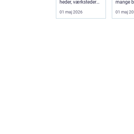
heder, værksteder
mange b
og autohuse. Den
hvor
01 maj 2026
01 maj 2
leverer ...
produktkv