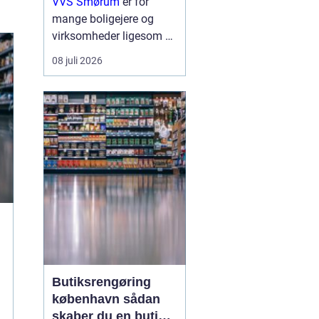
VVS Smørum
er for
mange boligejere og
virksomheder ligesom en
tryg livline, når vand,
08 juli 2026
varme eller afløb driller.
Vvs arbejde handler ikke
kun om rør og ventiler,
men om sikkerhed,
komfort og en ...
Butiksrengøring
københavn sådan
skaber du en butik,