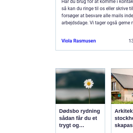
Har du brug for at komme i kontak
så kan du ringe til os eller skrive til
forsøger at besvare alle mails inde
arbejdsdage. Vi tager også gerne 
ros og generelle kommentarer til v
Viola Rasmusen
13
Dødsbo rydning
Arkitek
sådan får du et
stockho
trygt og
skapas
respektfuldt
och tid