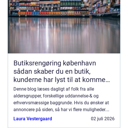
Butiksrengøring københavn
sådan skaber du en butik,
kunderne har lyst til at komme
tilbage til
Denne blog læses dagligt af folk fra alle
aldersgrupper, forskellige uddannelse-& og
erhvervsmæssige baggrunde. Hvis du ønsker at
annoncere på siden, så har vi flere muligheder.
Bannerannoncering er blot én af mulighederne. Vil
Laura Vestergaard
02 juli 2026
du gerne vide mere...