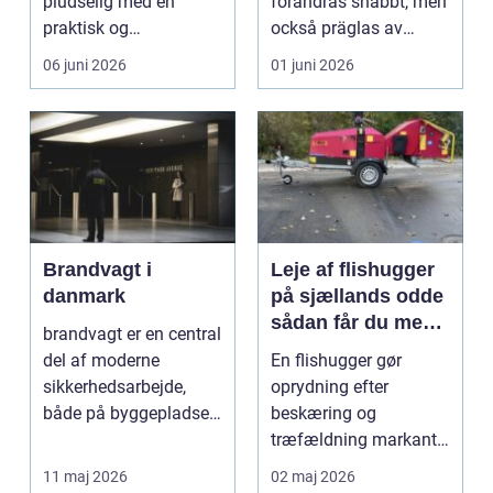
pludselig med en
förändras snabbt, men
praktisk og
också präglas av
følelsesmæssig
starka historis...
06 juni 2026
01 juni 2026
opgave på én gang....
Brandvagt i
Leje af flishugger
danmark
på sjællands odde
sådan får du mest
brandvagt er en central
ud af arbejdet
del af moderne
En flishugger gør
sikkerhedsarbejde,
oprydning efter
både på byggepladser,
beskæring og
ved events og i virk...
træfældning markant
lettere. I stedet for at
11 maj 2026
02 maj 2026
bruge we...