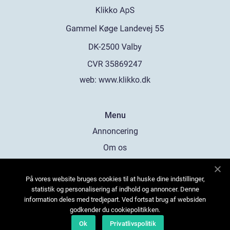
web:
www.klikko.dk
Menu
Annoncering
Om os
Cookies
På vores website bruges cookies til at huske dine indstillinger,
Kontakt os
statistik og personalisering af indhold og annoncer. Denne
Sitemap
information deles med tredjepart. Ved fortsat brug af websiden
godkender du cookiepolitikken.
Ok
Privatlivspolitik