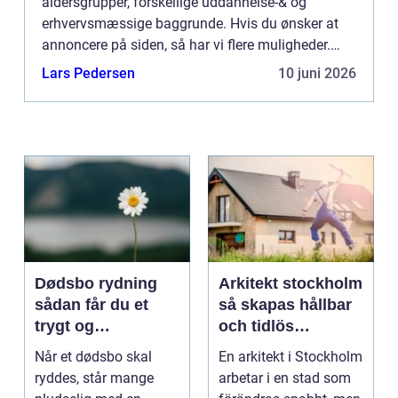
aldersgrupper, forskellige uddannelse-& og
erhvervsmæssige baggrunde. Hvis du ønsker at
annoncere på siden, så har vi flere muligheder.
Bannerannoncering er blot én af mulighederne. Vil
Lars Pedersen
10 juni 2026
du gerne vide mere...
Dødsbo rydning
Arkitekt stockholm
sådan får du et
så skapas hållbar
trygt og
och tidlös
respektfuldt forløb
arkitektur i
Når et dødsbo skal
En arkitekt i Stockholm
huvudstaden
ryddes, står mange
arbetar i en stad som