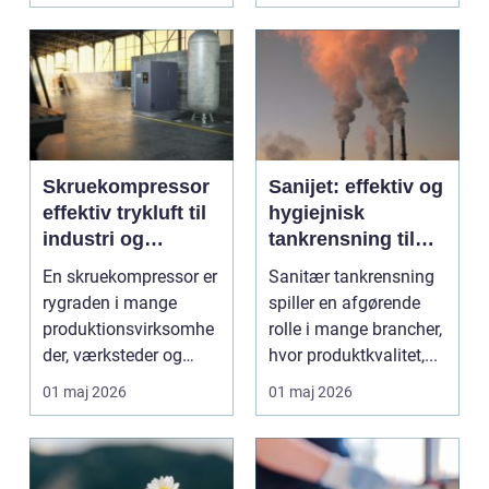
Skruekompressor
Sanijet: effektiv og
effektiv trykluft til
hygiejnisk
industri og
tankrensning til
værksted
krævende
En skruekompressor er
Sanitær tankrensning
industrier
rygraden i mange
spiller en afgørende
produktionsvirksomhe
rolle i mange brancher,
der, værksteder og
hvor produktkvalitet,...
autohuse. Den leverer
01 maj 2026
01 maj 2026
...