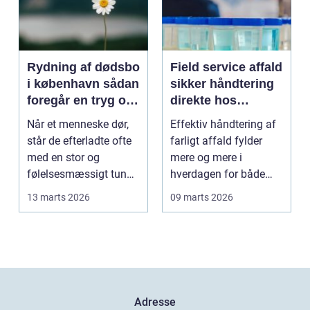
Rydning af dødsbo
Field service affald
i københavn sådan
sikker håndtering
foregår en tryg og
direkte hos
effektiv proces
virksomheden
Når et menneske dør,
Effektiv håndtering af
står de efterladte ofte
farligt affald fylder
med en stor og
mere og mere i
følelsesmæssigt tung
hverdagen for både
opgave: at få rydde...
produktionsvirksomhe
13 marts 2026
09 marts 2026
d...
Adresse