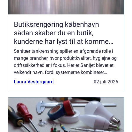
Butiksrengøring københavn
sådan skaber du en butik,
kunderne har lyst til at komme
tilbage til
Sanitær tankrensning spiller en afgørende rolle i
mange brancher, hvor produktkvalitet, hygiejne og
driftssikkerhed er i fokus. Her er Sanijet blevet et
velkendt navn, fordi systemerne kombinerer
kraftig rengøring med høj p...
Laura Vestergaard
02 juli 2026