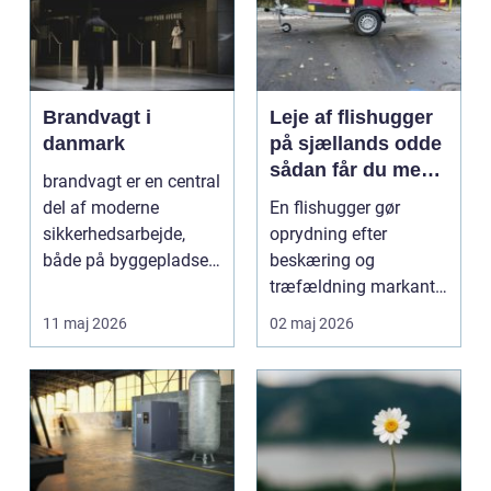
Brandvagt i
Leje af flishugger
danmark
på sjællands odde
sådan får du mest
brandvagt er en central
ud af arbejdet
del af moderne
En flishugger gør
sikkerhedsarbejde,
oprydning efter
både på byggepladser,
beskæring og
ved events og i virk...
træfældning markant
lettere. I stedet for at
11 maj 2026
02 maj 2026
bruge we...