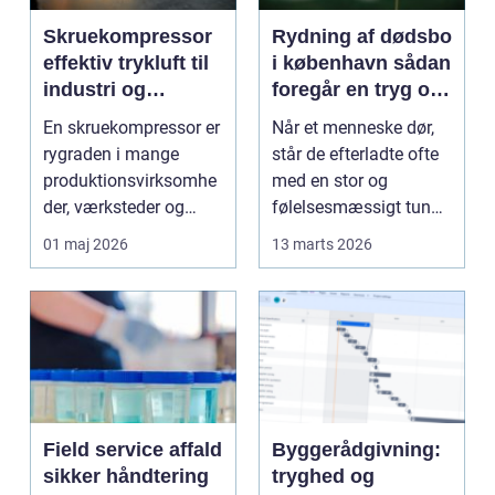
Skruekompressor
Rydning af dødsbo
effektiv trykluft til
i københavn sådan
industri og
foregår en tryg og
værksted
effektiv proces
En skruekompressor er
Når et menneske dør,
rygraden i mange
står de efterladte ofte
produktionsvirksomhe
med en stor og
der, værksteder og
følelsesmæssigt tung
autohuse. Den leverer
opgave: at få rydde...
01 maj 2026
13 marts 2026
...
Field service affald
Byggerådgivning:
sikker håndtering
tryghed og