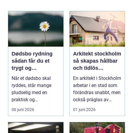
Dødsbo rydning
Arkitekt stockholm
sådan får du et
så skapas hållbar
trygt og
och tidlös
respektfuldt forløb
arkitektur i
Når et dødsbo skal
En arkitekt i Stockholm
huvudstaden
ryddes, står mange
arbetar i en stad som
pludselig med en
förändras snabbt, men
praktisk og
också präglas av
følelsesmæssig
starka historis...
06 juni 2026
01 juni 2026
opgave på én gang....