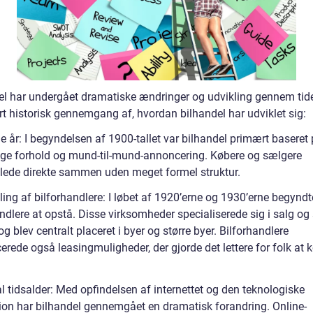
el har undergået dramatiske ændringer og udvikling gennem tid
rt historisk gennemgang af, hvordan bilhandel har udviklet sig:
ge år: I begyndelsen af 1900-tallet var bilhandel primært baseret
ige forhold og mund-til-mund-annoncering. Købere og sælgere
lede direkte sammen uden meget formel struktur.
ling af bilforhandlere: I løbet af 1920’erne og 1930’erne begyndt
ndlere at opstå. Disse virksomheder specialiserede sig i salg og 
 og blev centralt placeret i byer og større byer. Bilforhandlere
erede også leasingmuligheder, der gjorde det lettere for folk at 
al tidsalder: Med opfindelsen af internettet og den teknologiske
ion har bilhandel gennemgået en dramatisk forandring. Online-