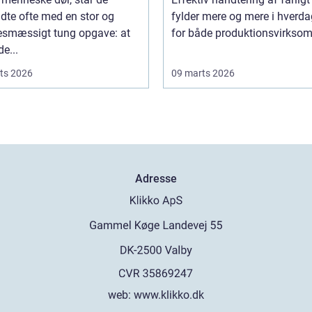
adte ofte med en stor og
fylder mere og mere i hverd
sesmæssigt tung opgave: at
for både produktionsvirksom
de...
ts 2026
09 marts 2026
Adresse
web:
www.klikko.dk