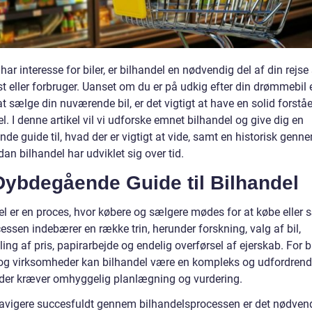
har interesse for biler, er bilhandel en nødvendig del af din rejs
t eller forbruger. Uanset om du er på udkig efter din drømmebil e
t sælge din nuværende bil, er det vigtigt at have en solid forståe
l. I denne artikel vil vi udforske emnet bilhandel og give dig en
de guide til, hvad der er vigtigt at vide, samt en historisk gen
dan bilhandel har udviklet sig over tid.
Dybdegående Guide til Bilhandel
el er en proces, hvor købere og sælgere mødes for at købe eller 
cessen indebærer en række trin, herunder forskning, valg af bil,
ing af pris, papirarbejde og endelig overførsel af ejerskab. For 
 og virksomheder kan bilhandel være en kompleks og udfordren
 der kræver omhyggelig planlægning og vurdering.
navigere succesfuldt gennem bilhandelsprocessen er det nødvend