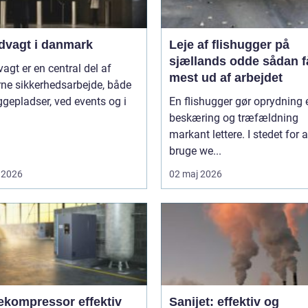
dvagt i danmark
Leje af flishugger på
sjællands odde sådan får du
agt er en central del af
mest ud af arbejdet
ne sikkerhedsarbejde, både
gepladser, ved events og i
En flishugger gør oprydning 
beskæring og træfældning
markant lettere. I stedet for a
bruge we...
 2026
02 maj 2026
ompressor effektiv
Sanijet: effektiv og