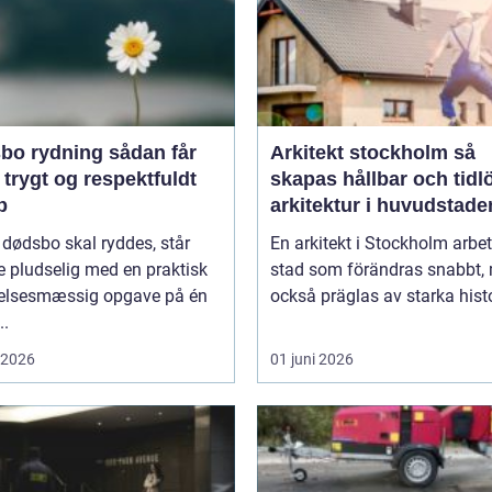
rydning sådan får
Arkitekt stockholm så
 trygt og respektfuldt
skapas hållbar och tidl
b
arkitektur i huvudstade
 dødsbo skal ryddes, står
En arkitekt i Stockholm arbet
 pludselig med en praktisk
stad som förändras snabbt,
lelsesmæssig opgave på én
också präglas av starka histo
..
i 2026
01 juni 2026