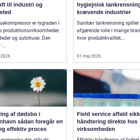
uft til industri og
hygiejnisk tankrensning 
sted
krævende industrier
uekompressor er rygraden i
Sanitær tankrensning spiller
 produktionsvirksomheder,
afgørende rolle i mange bran
teder og autohuse. Den
hvor produktkvalitet,...
 ...
 2026
01 maj 2026
ing af dødsbo i
Field service affald sikker
ådan foregår en
håndtering direkte hos
og effektiv proces
virksomheden
 menneske dør, står de
Effektiv håndtering af farligt