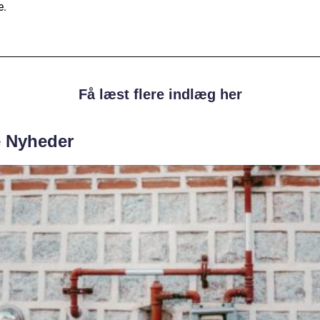
e.
Få læst flere indlæg her
e Nyheder