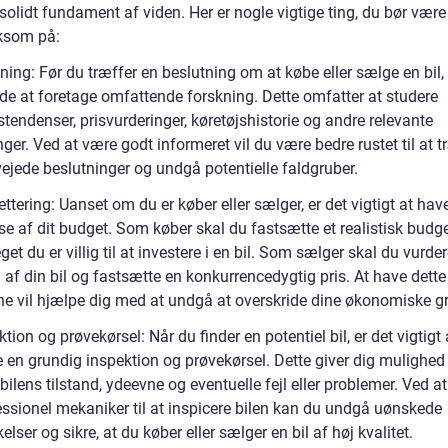
solidt fundament af viden. Her er nogle vigtige ting, du bør være
som på:
ning: Før du træffer en beslutning om at købe eller sælge en bil, 
de at foretage omfattende forskning. Dette omfatter at studere
endenser, prisvurderinger, køretøjshistorie og andre relevante
ger. Ved at være godt informeret vil du være bedre rustet til at t
vejede beslutninger og undgå potentielle faldgruber.
ttering: Uanset om du er køber eller sælger, er det vigtigt at hav
se af dit budget. Som køber skal du fastsætte et realistisk budget
et du er villig til at investere i en bil. Som sælger skal du vurde
 af din bil og fastsætte en konkurrencedygtig pris. At have dett
rne vil hjælpe dig med at undgå at overskride dine økonomiske g
ktion og prøvekørsel: Når du finder en potentiel bil, er det vigtigt 
 en grundig inspektion og prøvekørsel. Dette giver dig mulighed 
bilens tilstand, ydeevne og eventuelle fejl eller problemer. Ved a
essionel mekaniker til at inspicere bilen kan du undgå uønskede
elser og sikre, at du køber eller sælger en bil af høj kvalitet.