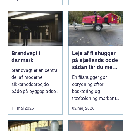
opgave på én gang....
Brandvagt i
Leje af flishugger
danmark
på sjællands odde
sådan får du mest
brandvagt er en central
ud af arbejdet
del af moderne
En flishugger gør
sikkerhedsarbejde,
oprydning efter
både på byggepladser,
beskæring og
ved events og i virk...
træfældning markant
lettere. I stedet for at
11 maj 2026
02 maj 2026
bruge we...