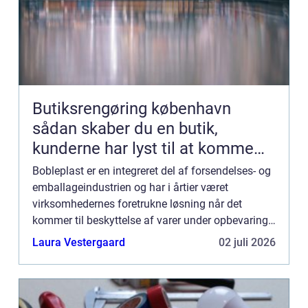
Butiksrengøring københavn
sådan skaber du en butik,
kunderne har lyst til at komme
tilbage til
Bobleplast er en integreret del af forsendelses- og
emballageindustrien og har i årtier været
virksomhedernes foretrukne løsning når det
kommer til beskyttelse af varer under opbevaring
og transport. Traditionelt forbinder de fleste
Laura Vestergaard
02 juli 2026
bobleplast med de...