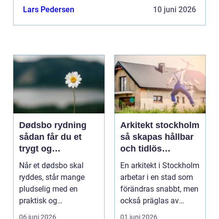
og transport. Traditionelt forbinder de fleste
Lars Pedersen
10 juni 2026
bobleplast med de...
Dødsbo rydning
Arkitekt stockholm
sådan får du et
så skapas hållbar
trygt og
och tidlös
respektfuldt forløb
arkitektur i
Når et dødsbo skal
En arkitekt i Stockholm
huvudstaden
ryddes, står mange
arbetar i en stad som
pludselig med en
förändras snabbt, men
praktisk og
också präglas av
følelsesmæssig
starka historis...
06 juni 2026
01 juni 2026