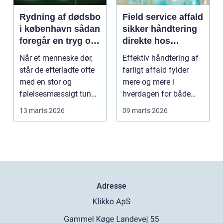
Rydning af dødsbo
Field service affald
i københavn sådan
sikker håndtering
foregår en tryg og
direkte hos
effektiv proces
virksomheden
Når et menneske dør,
Effektiv håndtering af
står de efterladte ofte
farligt affald fylder
med en stor og
mere og mere i
følelsesmæssigt tung
hverdagen for både
opgave: at få rydde...
produktionsvirksomhe
13 marts 2026
09 marts 2026
d...
Adresse