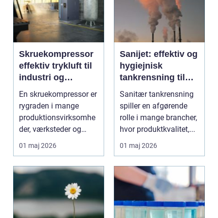
Skruekompressor
Sanijet: effektiv og
effektiv trykluft til
hygiejnisk
industri og
tankrensning til
værksted
krævende
En skruekompressor er
Sanitær tankrensning
industrier
rygraden i mange
spiller en afgørende
produktionsvirksomhe
rolle i mange brancher,
der, værksteder og
hvor produktkvalitet,...
autohuse. Den leverer
01 maj 2026
01 maj 2026
...