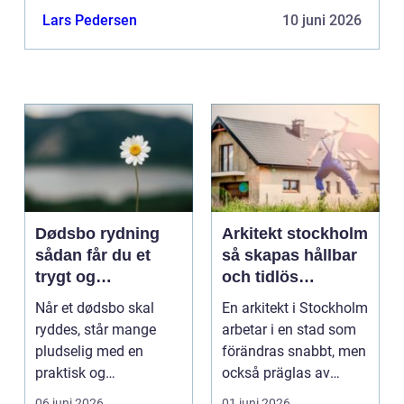
Lars Pedersen
10 juni 2026
Dødsbo rydning
Arkitekt stockholm
sådan får du et
så skapas hållbar
trygt og
och tidlös
respektfuldt forløb
arkitektur i
Når et dødsbo skal
En arkitekt i Stockholm
huvudstaden
ryddes, står mange
arbetar i en stad som
pludselig med en
förändras snabbt, men
praktisk og
också präglas av
følelsesmæssig
starka historis...
06 juni 2026
01 juni 2026