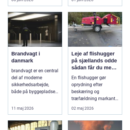
opgave på én gang....
Brandvagt i
Leje af flishugger
danmark
på sjællands odde
sådan får du mest
brandvagt er en central
ud af arbejdet
del af moderne
En flishugger gør
sikkerhedsarbejde,
oprydning efter
både på byggepladser,
beskæring og
ved events og i virk...
træfældning markant
lettere. I stedet for at
11 maj 2026
02 maj 2026
bruge we...