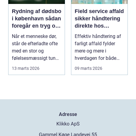
Rydning af dødsbo
Field service affald
i københavn sådan
sikker håndtering
foregår en tryg og
direkte hos
effektiv proces
virksomheden
Når et menneske dør,
Effektiv håndtering af
står de efterladte ofte
farligt affald fylder
med en stor og
mere og mere i
følelsesmæssigt tung
hverdagen for både
opgave: at få rydde...
produktionsvirksomhe
13 marts 2026
09 marts 2026
d...
Adresse