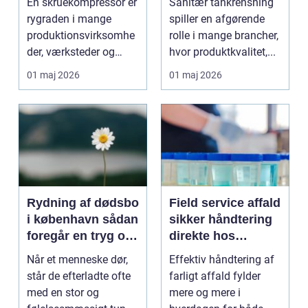
En skruekompressor er
Sanitær tankrensning
industrier
rygraden i mange
spiller en afgørende
produktionsvirksomhe
rolle i mange brancher,
der, værksteder og
hvor produktkvalitet,...
autohuse. Den leverer
01 maj 2026
01 maj 2026
...
Rydning af dødsbo
Field service affald
i københavn sådan
sikker håndtering
foregår en tryg og
direkte hos
effektiv proces
virksomheden
Når et menneske dør,
Effektiv håndtering af
står de efterladte ofte
farligt affald fylder
med en stor og
mere og mere i