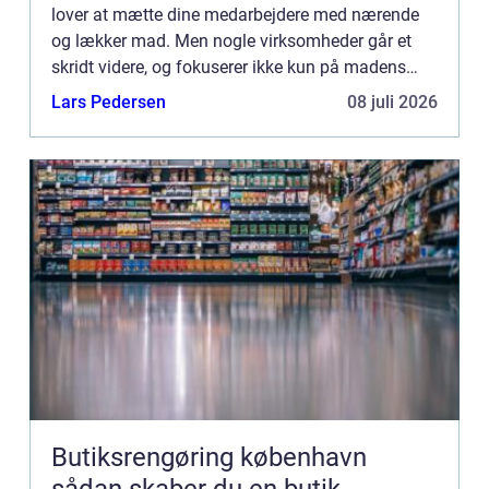
lover at mætte dine medarbejdere med nærende
og lækker mad. Men nogle virksomheder går et
skridt videre, og fokuserer ikke kun på madens
smag og kvalitet, men ogs&...
Lars Pedersen
08 juli 2026
Butiksrengøring københavn
sådan skaber du en butik,