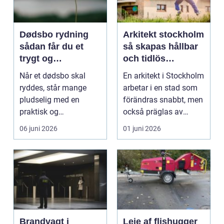
Dødsbo rydning
Arkitekt stockholm
sådan får du et
så skapas hållbar
trygt og
och tidlös
respektfuldt forløb
arkitektur i
Når et dødsbo skal
En arkitekt i Stockholm
huvudstaden
ryddes, står mange
arbetar i en stad som
pludselig med en
förändras snabbt, men
praktisk og
också präglas av
følelsesmæssig
starka historis...
06 juni 2026
01 juni 2026
opgave på én gang....
Brandvagt i
Leje af flishugger