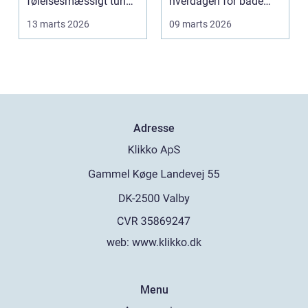
følelsesmæssigt tung
hverdagen for både
opgave: at få rydde...
produktionsvirksomhe
13 marts 2026
09 marts 2026
d...
Adresse
web:
www.klikko.dk
Menu