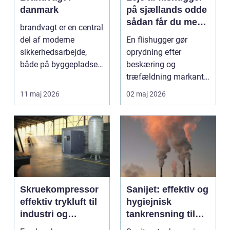
danmark
på sjællands odde
sådan får du mest
brandvagt er en central
ud af arbejdet
del af moderne
En flishugger gør
sikkerhedsarbejde,
oprydning efter
både på byggepladser,
beskæring og
ved events og i virk...
træfældning markant
lettere. I stedet for at
11 maj 2026
02 maj 2026
bruge we...
Skruekompressor
Sanijet: effektiv og
effektiv trykluft til
hygiejnisk
industri og
tankrensning til
værksted
krævende