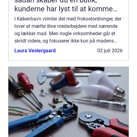
kunderne har lyst til at komme
tilbage til
I København vrimler det med frokostordninger, der
lover at mætte dine medarbejdere med nærende
og lækker mad. Men nogle virksomheder går et
skridt videre, og fokuserer ikke kun på madens
smag og kvalitet, men ogs&...
Laura Vestergaard
02 juli 2026