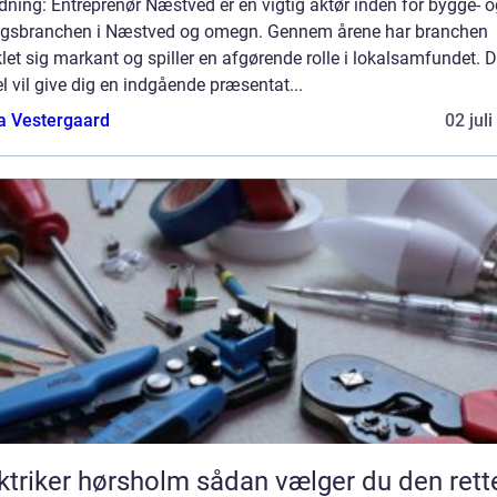
dning: Entreprenør Næstved er en vigtig aktør inden for bygge- o
gsbranchen i Næstved og omegn. Gennem årene har branchen
let sig markant og spiller en afgørende rolle i lokalsamfundet. 
el vil give dig en indgående præsentat...
a Vestergaard
02 jul
ker hørsholm sådan vælger du den rette