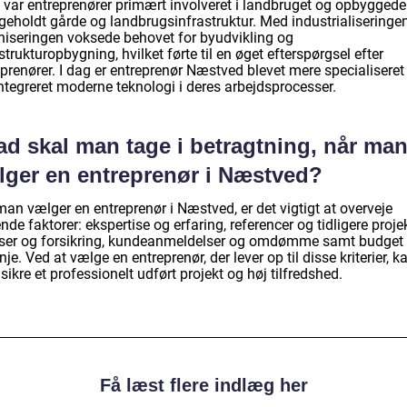
 var entreprenører primært involveret i landbruget og opbyggede
igeholdt gårde og landbrugsinfrastruktur. Med industrialiseringe
niseringen voksede behovet for byudvikling og
strukturopbygning, hvilket førte til en øget efterspørgsel efter
prenører. I dag er entreprenør Næstved blevet mere specialiseret
ntegreret moderne teknologi i deres arbejdsprocesser.
ad skal man tage i betragtning, når ma
lger en entreprenør i Næstved?
an vælger en entreprenør i Næstved, er det vigtigt at overveje
nde faktorer: ekspertise og erfaring, referencer og tidligere projek
nser og forsikring, kundeanmeldelser og omdømme samt budget
inje. Ved at vælge en entreprenør, der lever op til disse kriterier, k
ikre et professionelt udført projekt og høj tilfredshed.
Få læst flere indlæg her