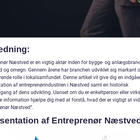
edning:
enør Næstved er en vigtig aktør inden for bygge- og anlægsbranc
 og omegn. Gennem årene har branchen udviklet sig markant og
ende rolle i lokalsamfundet. Denne artikel vil give dig en indgå
ation af entreprenørindustrien i Næstved samt en historisk
ang af dens udvikling. Uanset om du er enkeltperson eller vir
e information hjælpe dig med at forstå, hvad der er vigtigt at vi
renør Næstved”.
sentation af Entreprenør Næstve