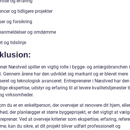
tise og erfaring
ncer og tidligere projekter
er og forsikring
eanmeldelser og omdømme
 og tidslinje
klusion:
nør Næstved spiller en vigtig rolle i bygge- og anlægsbranchen i
. Gennem årene har den udviklet sig markant og er blevet mere
iseret og teknologisk avanceret. Entreprenører i Næstved har den
ge ekspertise, udstyr og erfaring til at levere kvalitetstjenester t
 og virksomheder.
m du er en enkeltperson, der overvejer at renovere dit hjem, elle
ed, der planlægger et større byggeprojekt, er det vigtigt at væl
treprenør. Ved at overveje kriterier som ekspertise, erfaring, refer
 kan du sikre, at dit projekt bliver udført professionelt og