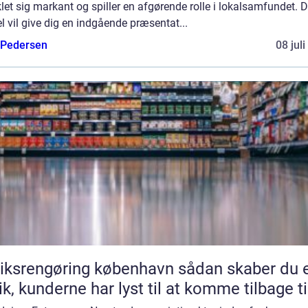
let sig markant og spiller en afgørende rolle i lokalsamfundet. 
el vil give dig en indgående præsentat...
 Pedersen
08 jul
srengøring københavn sådan skaber du en
ik, kunderne har lyst til at komme tilbage ti