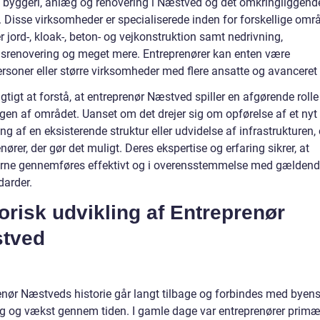
 byggeri, anlæg og renovering i Næstved og det omkringliggend
 Disse virksomheder er specialiserede inden for forskellige områ
 jord-, kloak-, beton- og vejkonstruktion samt nedrivning,
srenovering og meget mere. Entreprenører kan enten være
rsoner eller større virksomheder med flere ansatte og avanceret 
igtigt at forstå, at entreprenør Næstved spiller en afgørende rolle 
gen af området. Uanset om det drejer sig om opførelse af et nyt 
ng af en eksisterende struktur eller udvidelse af infrastrukturen, 
nører, der gør det muligt. Deres ekspertise og erfaring sikrer, at
erne gennemføres effektivt og i overensstemmelse med gældende
darder.
orisk udvikling af Entreprenør
tved
enør Næstveds historie går langt tilbage og forbindes med byen
ng og vækst gennem tiden. I gamle dage var entreprenører primæ