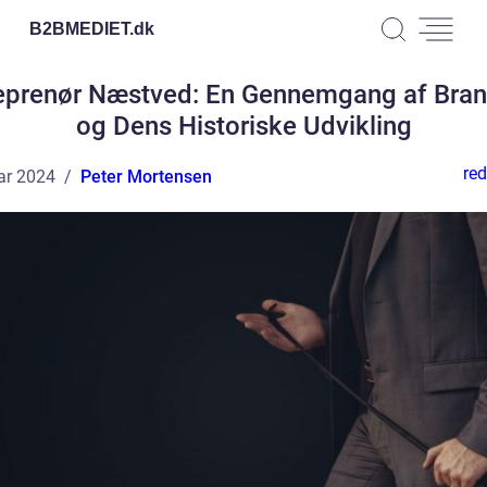
B2BMEDIET.
dk
eprenør Næstved: En Gennemgang af Bra
og Dens Historiske Udvikling
red
ar 2024
Peter Mortensen