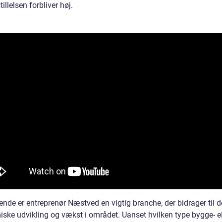
tillelsen forbliver høj.
 ende er entreprenør Næstved en vigtig branche, der bidrager til 
ske udvikling og vækst i området. Uanset hvilken type bygge- el