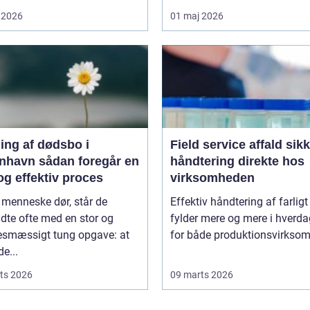
 2026
01 maj 2026
ing af dødsbo i
Field service affald sikker
ådan foregår en
håndtering direkte hos
og effektiv proces
virksomheden
 menneske dør, står de
Effektiv håndtering af farligt
adte ofte med en stor og
fylder mere og mere i hverd
sesmæssigt tung opgave: at
for både produktionsvirksom
de...
ts 2026
09 marts 2026