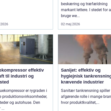
beskæring og træfældning
markant lettere. I stedet for a
bruge we...
 2026
02 maj 2026
ompressor effektiv
Sanijet: effektiv og
uft til industri og
hygiejnisk tankrensning 
sted
krævende industrier
uekompressor er rygraden i
Sanitær tankrensning spiller
 produktionsvirksomheder,
afgørende rolle i mange bran
teder og autohuse. Den
hvor produktkvalitet,...
 ...