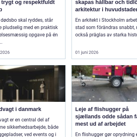
 trygt og respektfuldt
skapas hållbar och tidl
b
arkitektur i huvudstade
 dødsbo skal ryddes, står
En arkitekt i Stockholm arbet
 pludselig med en praktisk
stad som förändras snabbt,
lelsesmæssig opgave på én
också präglas av starka histo
..
i 2026
01 juni 2026
dvagt i danmark
Leje af flishugger på
sjællands odde sådan får du
agt er en central del af
mest ud af arbejdet
ne sikkerhedsarbejde, både
gepladser, ved events og i
En flishugger gør oprydning 