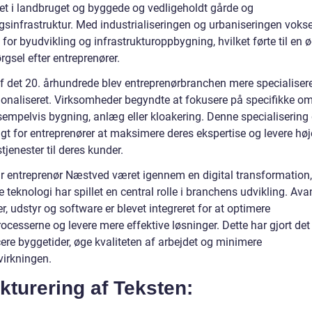
ret i landbruget og byggede og vedligeholdt gårde og
gsinfrastruktur. Med industrialiseringen og urbaniseringen voks
for byudvikling og infrastrukturoppbygning, hvilket førte til en 
rgsel efter entreprenører.
 af det 20. århundrede blev entreprenørbranchen mere specialiser
ionaliseret. Virksomheder begyndte at fokusere på specifikke o
empelvis bygning, anlæg eller kloakering. Denne specialisering 
gt for entreprenører at maksimere deres ekspertise og levere høj
stjenester til deres kunder.
ar entreprenør Næstved været igennem en digital transformation
teknologi har spillet en central rolle i branchens udvikling. Av
, udstyr og software er blevet integreret for at optimere
cesserne og levere mere effektive løsninger. Dette har gjort det
ere byggetider, øge kvaliteten af arbejdet og minimere
virkningen.
kturering af Teksten: