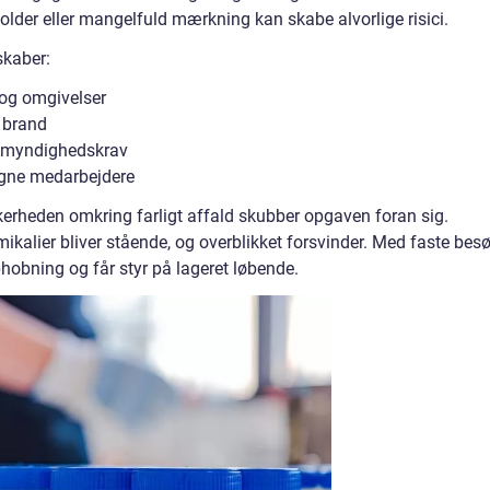
older eller mangelfuld mærkning kan skabe alvorlige risici.
skaber:
 og omgivelser
g brand
og myndighedskrav
 egne medarbejdere
erheden omkring farligt affald skubber opgaven foran sig.
ikalier bliver stående, og overblikket forsvinder. Med faste bes
phobning og får styr på lageret løbende.