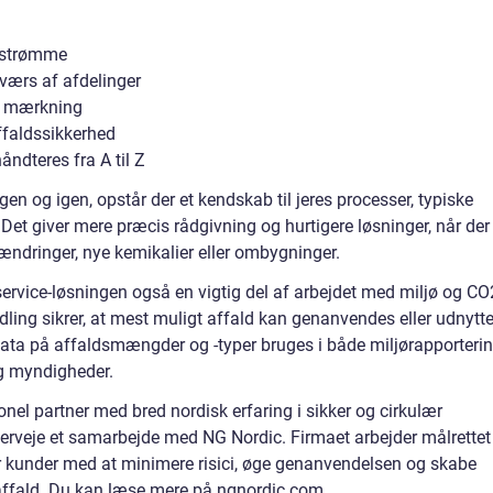
sstrømme
ærs af afdelinger
og mærkning
ffaldssikkerhed
åndteres fra A til Z
 og igen, opstår der et kendskab til jeres processer, typiske
 Det giver mere præcis rådgivning og hurtigere løsninger, når der
ændringer, nye kemikalier eller ombygninger.
ervice-løsningen også en vigtig del af arbejdet med miljø og CO
dling sikrer, at mest muligt affald kan genanvendes eller udnytt
ata på affaldsmængder og -typer bruges i både miljørapporterin
g myndigheder.
nel partner med bred nordisk erfaring i sikker og cirkulær
erveje et samarbejde med NG Nordic. Firmaet arbejder målrettet
r kunder med at minimere risici, øge genanvendelsen og skabe
affald. Du kan læse mere på ngnordic.com.