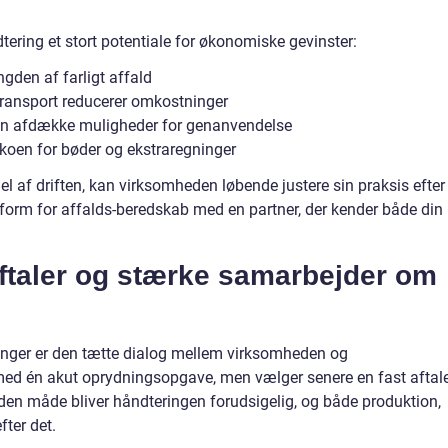
ering et stort potentiale for økonomiske gevinster:
den af farligt affald
transport reducerer omkostninger
an afdække muligheder for genanvendelse
ikoen for bøder og ekstraregninger
el af driften, kan virksomheden løbende justere sin praksis efter
 form for affalds-beredskab med en partner, der kender både din
aftaler og stærke samarbejder om
sninger er den tætte dialog mellem virksomheden og
med én akut oprydningsopgave, men vælger senere en fast aftal
 den måde bliver håndteringen forudsigelig, og både produktion,
fter det.