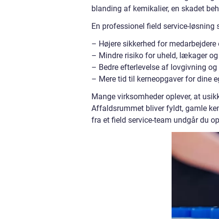
blanding af kemikalier, en skadet beh
En professionel field service-løsning 
– Højere sikkerhed for medarbejdere
– Mindre risiko for uheld, lækager o
– Bedre efterlevelse af lovgivning 
– Mere tid til kerneopgaver for dine
Mange virksomheder oplever, at usikk
Affaldsrummet bliver fyldt, gamle kem
fra et field service-team undgår du o