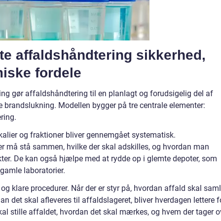
te affaldshåndtering sikkerhed,
iske fordele
ng gør affaldshåndtering til en planlagt og forudsigelig del af
de brandslukning. Modellen bygger på tre centrale elementer:
ring.
kalier og fraktioner bliver gennemgået systematisk.
 der må stå sammen, hvilke der skal adskilles, og hvordan man
ter. De kan også hjælpe med at rydde op i glemte depoter, som
 gamle laboratorier.
g klare procedurer. Når der er styr på, hvordan affald skal sam
n det skal afleveres til affaldslageret, bliver hverdagen lettere f
al stille affaldet, hvordan det skal mærkes, og hvem der tager o