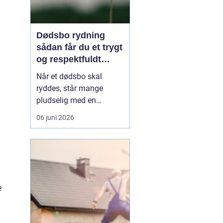
Dødsbo rydning
sådan får du et trygt
og respektfuldt
forløb
Når et dødsbo skal
ryddes, står mange
pludselig med en
praktisk og
06 juni 2026
følelsesmæssig opgave
på én gang. Ting, møbler
og personlige ejendele
rummer minder, og
samtidig er der
tidsfrister, økonomi og
e
måske uenighed i
familien. Her kan en
professionel løsn...