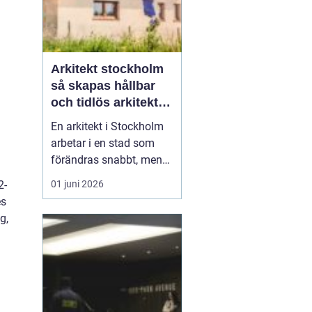
Arkitekt stockholm
så skapas hållbar
och tidlös arkitektur
i huvudstaden
En arkitekt i Stockholm
arbetar i en stad som
förändras snabbt, men
också präglas av starka
01 juni 2026
2-
historiska lager. Det gör
es
rollen både komplex och
g,
spännande. När en
privatperson,
fastighetsägare eller
verksamhet anlitar en
arkitekt i Stockholm
handlar upp...