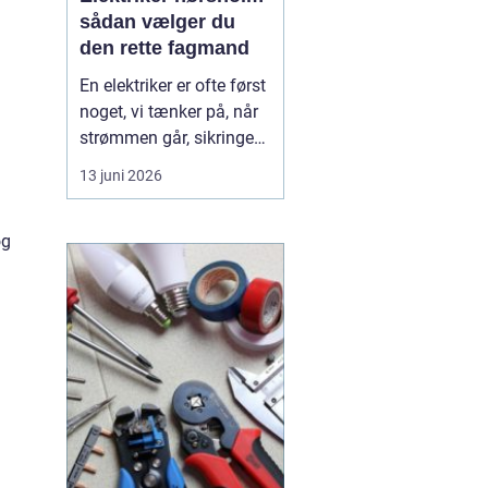
sådan vælger du
den rette fagmand
En elektriker er ofte først
noget, vi tænker på, når
strømmen går, sikringen
springer, eller vi står med
13 juni 2026
en akut fejl på en
installation. Men i en by
øg
som Hørsholm, hvor
mange boliger er ældre,
og flere bygger om eller
udvider, spiller en dygtig
elekt...