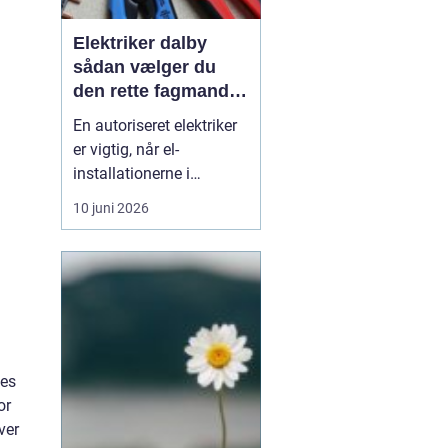
Elektriker dalby
sådan vælger du
den rette fagmand
til dine el-opgaver
En autoriseret elektriker
er vigtig, når el-
installationerne i
hjemmet eller
10 juni 2026
virksomheden skal være
både sikre og lovlige.
Fejl på el-installationer
kan give alt fra små
gener til alvorlige
ulykker. Mange søger
derf...
les
or
ver