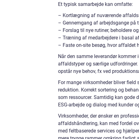
Et typisk samarbejde kan omfatte:
– Kortlægning af nuværende affald
– Gennemgang af arbejdsgange på tv
– Forslag til nye rutiner, beholdere 
– Træning af medarbejdere i basal a
– Faste on-site besøg, hvor affaldet h
Når den samme leverandør kommer igen
affaldstyper og særlige udfordringer.
opstår nye behov, fx ved produktions
For mange virksomheder bliver field s
reduktion. Korrekt sortering og behan
som ressourcer. Samtidig kan gode d
ESG-arbejde og dialog med kunder o
Virksomheder, der ønsker en professio
affaldshåndtering, kan med fordel ov
med feltbaserede services og hjælpe
mere trygge rammer omkring farligt 