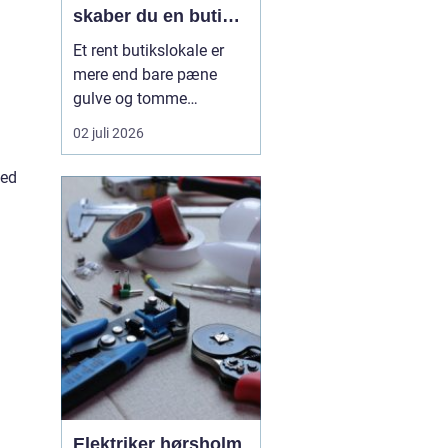
skaber du en butik,
kunderne har lyst til
Et rent butikslokale er
at komme tilbage til
mere end bare pæne
gulve og tomme
skraldespande.
02 juli 2026
Rengøringen påvirker
kundernes
hed
førstehåndsindtryk, hvor
længe de bliver i
butikken, og om de
vælger at komme igen.
Særligt i en
konkurrencepræget by
som København kan
målrettet ...
Elektriker hørsholm