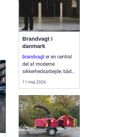
Brandvagt i
danmark
brandvagt
er en central
del af moderne
sikkerhedsarbejde, både
på byggepladser, ved
11 maj 2026
events og i virksomheder
med forhøjet
brandrisiko. En
professionel ordning
med brandvagt handler
ikke kun...