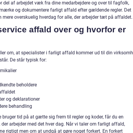
or del af arbejdet væk fra dine medarbejdere og over til fagfolk,
, mærke og dokumentere farligt affald efter gældende regler. Det
en mere overskuelig hverdag for alle, der arbejder tæt på affaldet.
ervice affald over og hvorfor er
er om, at specialister i farligt affald kommer ud til din virksom
tår. De står typisk for:
mikalier
dkendte beholdere
affaldet
er og deklarationer
idere behandling
 bruger tid på at gætte sig frem til regler og koder, får du en
 der arbejder med det hver dag. Når vi taler om farligt affald,
ne rigtigt men om at undgå at gøre noget forkert. En forkert