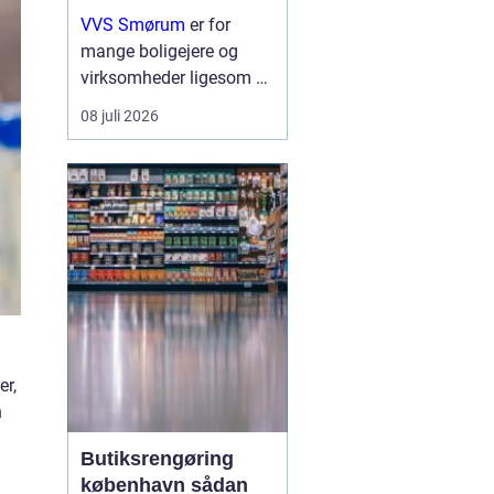
erhverv
VVS Smørum
er for
mange boligejere og
virksomheder ligesom en
tryg livline, når vand,
08 juli 2026
varme eller afløb driller.
Vvs arbejde handler ikke
kun om rør og ventiler,
men om sikkerhed,
komfort og en ...
er,
n
Butiksrengøring
københavn sådan