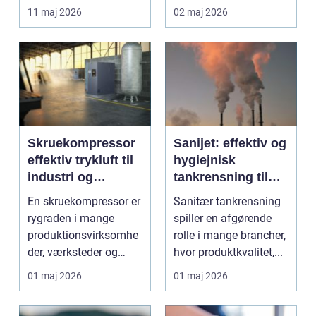
lettere. I stedet for at
11 maj 2026
02 maj 2026
bruge we...
Skruekompressor
Sanijet: effektiv og
effektiv trykluft til
hygiejnisk
industri og
tankrensning til
værksted
krævende
En skruekompressor er
Sanitær tankrensning
industrier
rygraden i mange
spiller en afgørende
produktionsvirksomhe
rolle i mange brancher,
der, værksteder og
hvor produktkvalitet,...
autohuse. Den leverer
01 maj 2026
01 maj 2026
...