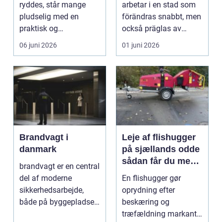
ryddes, står mange
arbetar i en stad som
pludselig med en
förändras snabbt, men
praktisk og
också präglas av
følelsesmæssig
starka historis...
06 juni 2026
01 juni 2026
opgave på én gang....
Brandvagt i
Leje af flishugger
danmark
på sjællands odde
sådan får du mest
brandvagt er en central
ud af arbejdet
del af moderne
En flishugger gør
sikkerhedsarbejde,
oprydning efter
både på byggepladser,
beskæring og
ved events og i virk...
træfældning markant