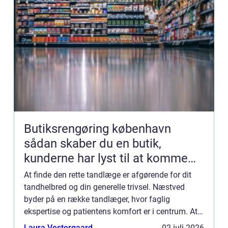
Butiksrengøring københavn
sådan skaber du en butik,
kunderne har lyst til at komme
tilbage til
At finde den rette tandlæge er afgørende for dit
tandhelbred og din generelle trivsel. Næstved
byder på en række tandlæger, hvor faglig
ekspertise og patientens komfort er i centrum. At
vælge en tandlæ...
Laura Vestergaard
02 juli 2026