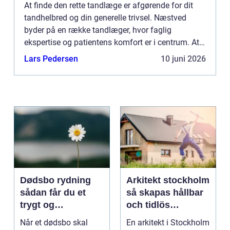
At finde den rette tandlæge er afgørende for dit
tandhelbred og din generelle trivsel. Næstved
byder på en række tandlæger, hvor faglig
ekspertise og patientens komfort er i centrum. At
vælge en tandlæ...
Lars Pedersen
10 juni 2026
Dødsbo rydning
Arkitekt stockholm
sådan får du et
så skapas hållbar
trygt og
och tidlös
respektfuldt forløb
arkitektur i
Når et dødsbo skal
En arkitekt i Stockholm
huvudstaden