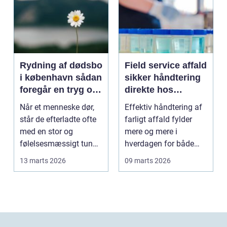
Rydning af dødsbo
Field service affald
i københavn sådan
sikker håndtering
foregår en tryg og
direkte hos
effektiv proces
virksomheden
Når et menneske dør,
Effektiv håndtering af
står de efterladte ofte
farligt affald fylder
med en stor og
mere og mere i
følelsesmæssigt tung
hverdagen for både
opgave: at få rydde...
produktionsvirksomhe
13 marts 2026
09 marts 2026
d...