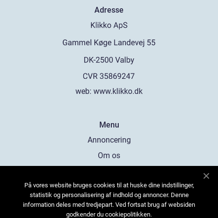
Adresse
web:
www.klikko.dk
Menu
Annoncering
Om os
Cookies
På vores website bruges cookies til at huske dine indstillinger,
Kontakt os
statistik og personalisering af indhold og annoncer. Denne
Sitemap
information deles med tredjepart. Ved fortsat brug af websiden
godkender du cookiepolitikken.