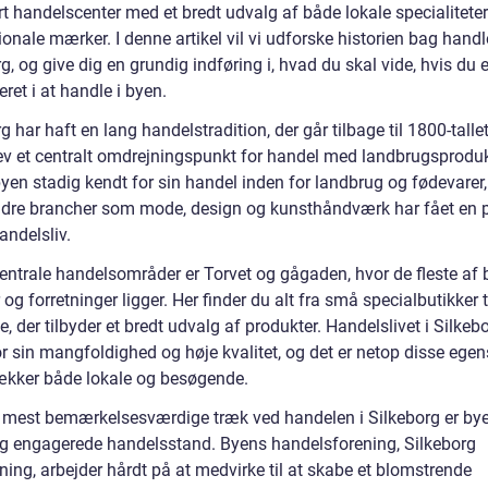
t handelscenter med et bredt udvalg af både lokale specialitete
ionale mærker. I denne artikel vil vi udforske historien bag handl
g, og give dig en grundig indføring i, hvad du skal vide, hvis du e
eret i at handle i byen.
g har haft en lang handelstradition, der går tilbage til 1800-tallet
ev et centralt omdrejningspunkt for handel med landbrugsprodukt
byen stadig kendt for sin handel inden for landbrug og fødevarer
dre brancher som mode, design og kunsthåndværk har fået en p
andelsliv.
entrale handelsområder er Torvet og gågaden, hvor de fleste af
 og forretninger ligger. Her finder du alt fra små specialbutikker ti
, der tilbyder et bredt udvalg af produkter. Handelslivet i Silkebo
r sin mangfoldighed og høje kvalitet, og det er netop disse egen
trækker både lokale og besøgende.
e mest bemærkelsesværdige træk ved handelen i Silkeborg er by
og engagerede handelsstand. Byens handelsforening, Silkeborg
ning, arbejder hårdt på at medvirke til at skabe et blomstrende