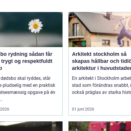
rydning sådan får
Arkitekt stockholm så
 trygt og respektfuldt
skapas hållbar och tidl
b
arkitektur i huvudstade
 dødsbo skal ryddes, står
En arkitekt i Stockholm arbet
 pludselig med en praktisk
stad som förändras snabbt,
lelsesmæssig opgave på én
också präglas av starka histo
..
i 2026
01 juni 2026