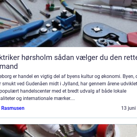
ker hørsholm sådan vælger du den rette
gmand
keborg er handel en vigtig del af byens kultur og økonomi. Byen, 
r smukt ved Gudenåen midt i Jylland, har gennem årene udviklet
t populært handelscenter med et bredt udvalg af både lokale
aliteter og internationale mærker....
a Rasmusen
13 juni