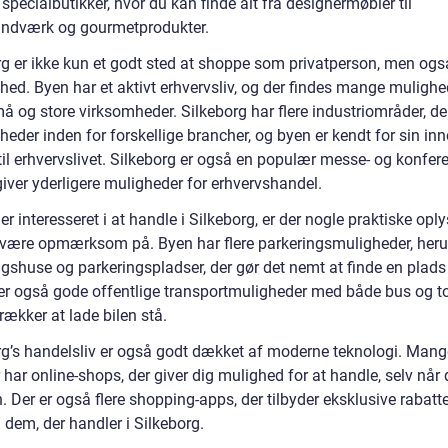
specialbutikker, hvor du kan finde alt fra designermøbler til
ndværk og gourmetprodukter.
rg er ikke kun et godt sted at shoppe som privatperson, men og
hed. Byen har et aktivt erhvervsliv, og der findes mange mulighe
å og store virksomheder. Silkeborg har flere industriområder, de
eder inden for forskellige brancher, og byen er kendt for sin in
til erhvervslivet. Silkeborg er også en populær messe- og konfer
giver yderligere muligheder for erhvervshandel.
er interesseret i at handle i Silkeborg, er der nogle praktiske oply
 være opmærksom på. Byen har flere parkeringsmuligheder, her
gshuse og parkeringspladser, der gør det nemt at finde en plads t
r er også gode offentlige transportmuligheder med både bus og to
rækker at lade bilen stå.
rg’s handelsliv er også godt dækket af moderne teknologi. Mang
 har online-shops, der giver dig mulighed for at handle, selv når 
n. Der er også flere shopping-apps, der tilbyder eksklusive rabatt
il dem, der handler i Silkeborg.