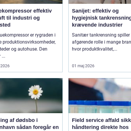
ompressor effektiv
Sanijet: effektiv og
uft til industri og
hygiejnisk tankrensning 
sted
krævende industrier
uekompressor er rygraden i
Sanitær tankrensning spiller
 produktionsvirksomheder,
afgørende rolle i mange bran
teder og autohuse. Den
hvor produktkvalitet,...
 ...
 2026
01 maj 2026
ing af dødsbo i
Field service affald sikker
ådan foregår en
håndtering direkte hos