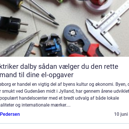
er dalby sådan vælger du den rette
mand til dine el-opgaver
keborg er handel en vigtig del af byens kultur og økonomi. Byen, 
r smukt ved Gudenåen midt i Jylland, har gennem årene udviklet
t populært handelscenter med et bredt udvalg af både lokale
aliteter og internationale mærker....
 Pedersen
10 juni