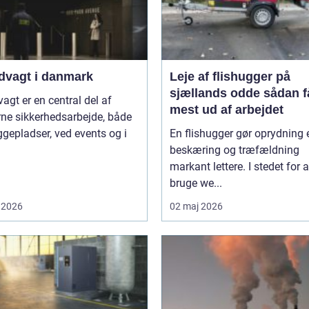
dvagt i danmark
Leje af flishugger på
sjællands odde sådan får du
agt er en central del af
mest ud af arbejdet
ne sikkerhedsarbejde, både
gepladser, ved events og i
En flishugger gør oprydning 
beskæring og træfældning
markant lettere. I stedet for a
bruge we...
 2026
02 maj 2026