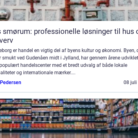
 smørum: professionelle løsninger til hus 
verv
keborg er handel en vigtig del af byens kultur og økonomi. Byen, 
r smukt ved Gudenåen midt i Jylland, har gennem årene udviklet
t populært handelscenter med et bredt udvalg af både lokale
aliteter og internationale mærker....
 Pedersen
08 jul