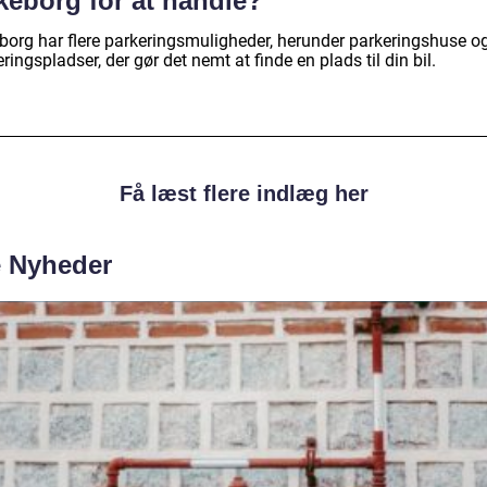
keborg for at handle?
eborg har flere parkeringsmuligheder, herunder parkeringshuse o
ringspladser, der gør det nemt at finde en plads til din bil.
Få læst flere indlæg her
e Nyheder