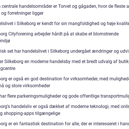
 centrale handelsområder er Torvet og gågaden, hvor de fleste 
 og forretninger ligger
slivet i Silkeborg er kendt for sin mangfoldighed og høje kvalit
borg Cityforening arbejder hårdt på at skabe et blomstrende
miljø
isk set har handelslivet i Silkeborg undergået ændringer og udvi
 er Silkeborg en moderne handelsby med et bredt udvalg af butik
gcentre
borg er også en god destination for virksomheder, med mulighede
å og store virksomheder
har flere parkeringsmuligheder og gode offentlige transportmul
borg’s handelsliv er også dækket af moderne teknologi, med onli
g shopping-apps tilgængelige
org er en fantastisk destination for alle, der er interesseret i han