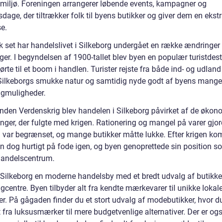
miljø. Foreningen arrangerer løbende events, kampagner og
age, der tiltrækker folk til byens butikker og giver dem en ekst
e.
sk set har handelslivet i Silkeborg undergået en række ændringer
ger. I begyndelsen af 1900-tallet blev byen en populær turistdest
førte til et boom i handlen. Turister rejste fra både ind- og udland
Silkeborgs smukke natur og samtidig nyde godt af byens mange
gmuligheder.
nden Verdenskrig blev handelen i Silkeborg påvirket af de økon
nger, der fulgte med krigen. Rationering og mangel på varer gjor
 var begrænset, og mange butikker måtte lukke. Efter krigen ko
n dog hurtigt på fode igen, og byen genoprettede sin position s
 handelscentrum.
r Silkeborg en moderne handelsby med et bredt udvalg af butikke
centre. Byen tilbyder alt fra kendte mærkevarer til unikke lokal
er. På gågaden finder du et stort udvalg af modebutikker, hvor d
t fra luksusmærker til mere budgetvenlige alternativer. Der er ogs