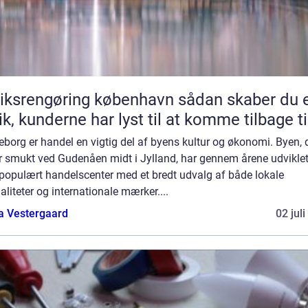
srengøring københavn sådan skaber du en
ik, kunderne har lyst til at komme tilbage ti
keborg er handel en vigtig del af byens kultur og økonomi. Byen, 
r smukt ved Gudenåen midt i Jylland, har gennem årene udviklet
t populært handelscenter med et bredt udvalg af både lokale
aliteter og internationale mærker....
a Vestergaard
02 jul