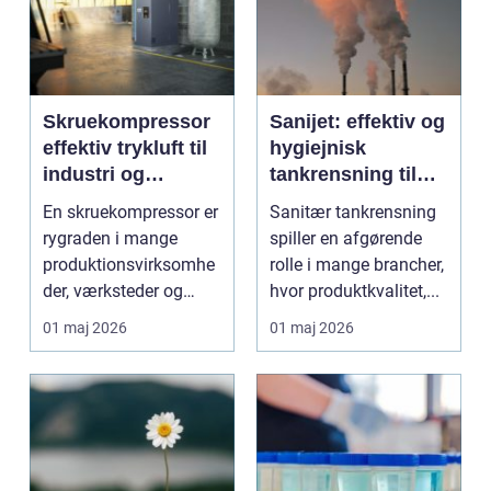
Skruekompressor
Sanijet: effektiv og
effektiv trykluft til
hygiejnisk
industri og
tankrensning til
værksted
krævende
En skruekompressor er
Sanitær tankrensning
industrier
rygraden i mange
spiller en afgørende
produktionsvirksomhe
rolle i mange brancher,
der, værksteder og
hvor produktkvalitet,...
autohuse. Den leverer
01 maj 2026
01 maj 2026
...