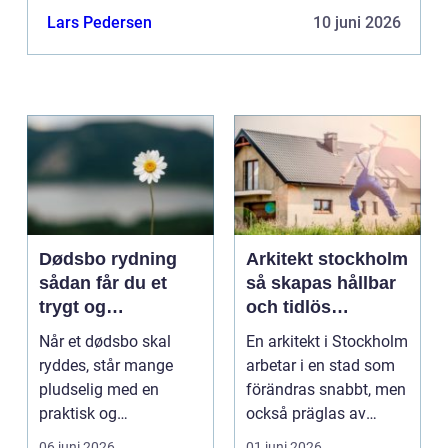
Lars Pedersen
10 juni 2026
Dødsbo rydning
Arkitekt stockholm
sådan får du et
så skapas hållbar
trygt og
och tidlös
respektfuldt forløb
arkitektur i
Når et dødsbo skal
En arkitekt i Stockholm
huvudstaden
ryddes, står mange
arbetar i en stad som
pludselig med en
förändras snabbt, men
praktisk og
också präglas av
følelsesmæssig
starka historis...
06 juni 2026
01 juni 2026