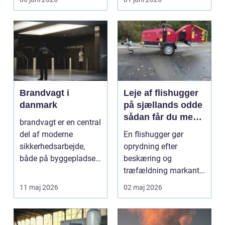
opgave på én gang....
Brandvagt i
Leje af flishugger
danmark
på sjællands odde
sådan får du mest
brandvagt er en central
ud af arbejdet
del af moderne
En flishugger gør
sikkerhedsarbejde,
oprydning efter
både på byggepladser,
beskæring og
ved events og i virk...
træfældning markant
lettere. I stedet for at
11 maj 2026
02 maj 2026
bruge we...