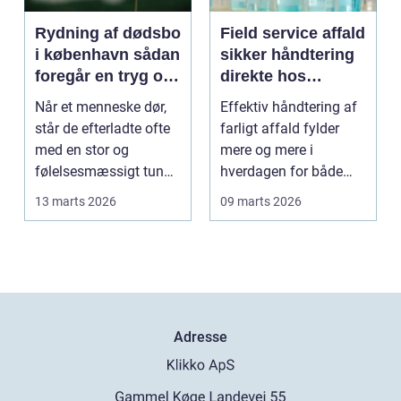
Rydning af dødsbo
Field service affald
i københavn sådan
sikker håndtering
foregår en tryg og
direkte hos
effektiv proces
virksomheden
Når et menneske dør,
Effektiv håndtering af
står de efterladte ofte
farligt affald fylder
med en stor og
mere og mere i
følelsesmæssigt tung
hverdagen for både
opgave: at få rydde...
produktionsvirksomhe
13 marts 2026
09 marts 2026
d...
Adresse