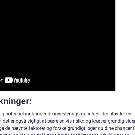
kninger:
 potentiel indbringende investeringsmulighed, der tilbyder en
n det er også vigtigt at bære en vis risiko og kræver grundig vide
ge de nævnte faktorer og forske grundigt, øger du dine chancer f