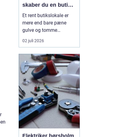
skaber du en butik,
kunderne har lyst til
Et rent butikslokale er
at komme tilbage til
mere end bare pæne
gulve og tomme
skraldespande.
02 juli 2026
Rengøringen påvirker
kundernes
førstehåndsindtryk, hvor
længe de bliver i
butikken, og om de
vælger at komme igen.
Særligt i en
konkurrencepræget by
som København kan
målrettet ...
r
sen
Elektriker hørsholm