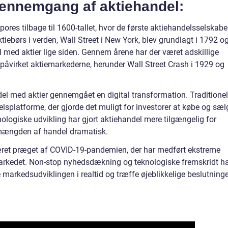
 gennemgang af aktiehandel:
ores tilbage til 1600-tallet, hvor de første aktiehandelsselskabe
ktiebørs i verden, Wall Street i New York, blev grundlagt i 1792 o
l med aktier lige siden. Gennem årene har der været adskillige
ar påvirket aktiemarkederne, herunder Wall Street Crash i 1929 og
del med aktier gennemgået en digital transformation. Traditionel
elsplatforme, der gjorde det muligt for investorer at købe og sæl
nologiske udvikling har gjort aktiehandel mere tilgængelig for
mængden af handel dramatisk.
været præget af COVID-19-pandemien, der har medført ekstreme
arkedet. Non-stop nyhedsdækning og teknologiske fremskridt h
ge markedsudviklingen i realtid og træffe øjeblikkelige beslutninge