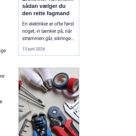
sådan vælger du
den rette fagmand
En elektriker er ofte først
noget, vi tænker på, når
strømmen går, sikringen
springer, eller vi står med
13 juni 2026
age
en akut fejl på en
installation. Men i en by
som Hørsholm, hvor
mange boliger er ældre,
ere
og flere bygger om eller
udvider, spiller en dygtig
elekt...
e