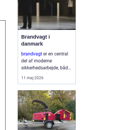
Brandvagt i
danmark
brandvagt
er en central
del af moderne
sikkerhedsarbejde, både
på byggepladser, ved
11 maj 2026
events og i virksomheder
med forhøjet
brandrisiko. En
professionel ordning
med brandvagt handler
ikke kun...