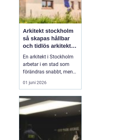
Arkitekt stockholm
så skapas hållbar
och tidlös arkitektur
i huvudstaden
En arkitekt i Stockholm
arbetar i en stad som
förändras snabbt, men
också präglas av starka
01 juni 2026
historiska lager. Det gör
rollen både komplex och
spännande. När en
privatperson,
fastighetsägare eller
verksamhet anlitar en
arkitekt i Stockholm
handlar upp...