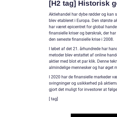
[H2 tag] Historisk
Aktiehandel har dybe rødder og kan sp
blev etableret i Europa. Den største a
har været epicentret for global hande
finansielle kriser og børskrak, der h
den seneste finansielle krise i 2008.
I løbet af det 21. århundrede har han
metoder blev erstattet af online hand
aktier med blot et par klik. Denne tek
almindelige mennesker og har øget 
I 2020 har de finansielle markeder 
svingninger og usikkerhed på aktiem
gjort det muligt for investorer at føl
[ tag]