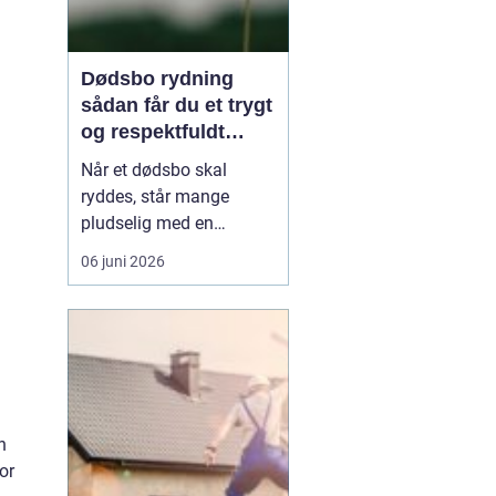
Dødsbo rydning
sådan får du et trygt
og respektfuldt
forløb
Når et dødsbo skal
ryddes, står mange
pludselig med en
praktisk og
06 juni 2026
følelsesmæssig opgave
på én gang. Ting, møbler
og personlige ejendele
rummer minder, og
samtidig er der
tidsfrister, økonomi og
måske uenighed i
n
familien. Her kan en
or
professionel løsn...