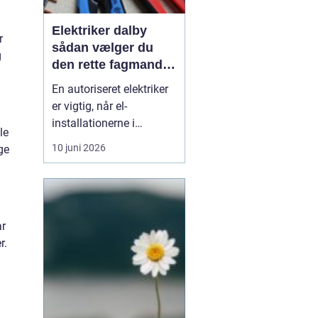
Elektriker dalby
r
sådan vælger du
g
den rette fagmand
til dine el-opgaver
En autoriseret elektriker
er vigtig, når el-
installationerne i
le
hjemmet eller
10 juni 2026
ge
virksomheden skal være
både sikre og lovlige.
Fejl på el-installationer
kan give alt fra små
gener til alvorlige
ar
ulykker. Mange søger
r.
derf...