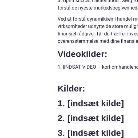
at opnå succes i aktiehandel. Sørg for
forstå de nyeste markedsbegivenhede
Ved at forstå dynamikken i handel me
virksomheder udnytte de store mulighe
finansiel rådgiver, før du træffer inve
overensstemmelse med dine finansiell
Videokilder:
1. [INDSAT VIDEO – kort omhandlend
Kilder:
1. [indsæt kilde]
2. [indsæt kilde]
3. [indsæt kilde]