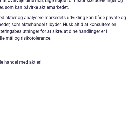
 at overveje dine mål, tage højde for historiske udviklinger og
r, som kan påvirke aktiemarkedet.
d aktier og analysere markedets udvikling kan både private og
der, som aktiehandel tilbyder. Husk altid at konsultere en
steringsbeslutninger for at sikre, at dine handlinger er i
e mål og risikotolerance.
e handel med aktier]