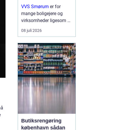
erhverv
VVS Smørum
er for
mange boligejere og
virksomheder ligesom en
tryg livline, når vand,
08 juli 2026
varme eller afløb driller.
Vvs arbejde handler ikke
kun om rør og ventiler,
men om sikkerhed,
komfort og en ...
nå
e
Butiksrengøring
københavn sådan