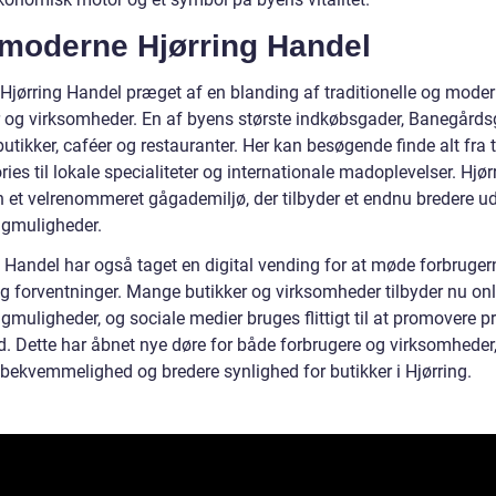
 moderne Hjørring Handel
r Hjørring Handel præget af en blanding af traditionelle og mode
r og virksomheder. En af byens største indkøbsgader, Banegårds
butikker, caféer og restauranter. Her kan besøgende finde alt fra 
ies til lokale specialiteter og internationale madoplevelser. Hjør
 et velrenommeret gågademiljø, der tilbyder et endnu bredere u
gmuligheder.
g Handel har også taget en digital vending for at møde forbruger
g forventninger. Mange butikker og virksomheder tilbyder nu onl
muligheder, og sociale medier bruges flittigt til at promovere p
d. Dette har åbnet nye døre for både forbrugere og virksomheder,
 bekvemmelighed og bredere synlighed for butikker i Hjørring.