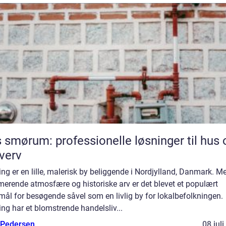
 smørum: professionelle løsninger til hus 
verv
ing er en lille, malerisk by beliggende i Nordjylland, Danmark. M
erende atmosfære og historiske arv er det blevet et populært
mål for besøgende såvel som en livlig by for lokalbefolkningen.
ing har et blomstrende handelsliv...
 Pedersen
08 jul