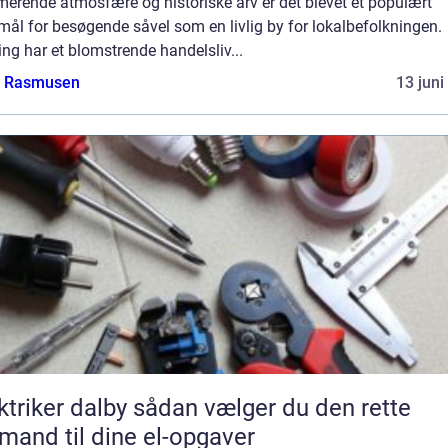
erende atmosfære og historiske arv er det blevet et populært
mål for besøgende såvel som en livlig by for lokalbefolkningen.
ing har et blomstrende handelsliv...
a Rasmusen
13 juni
er dalby sådan vælger du den rette
mand til dine el-opgaver