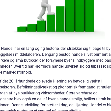
 Handel har en lang og rig historie, der strækker sig tilbage til b
ggelse i middelalderen. Dengang bestod handelslivet primært af
kere og små butikker, der forsynede byens indbyggere med bas
heder. Over tid har Hjørring’s handel udviklet sig og tilpasset si
de markedsforhold.
af det 20. århundrede oplevede Hjørring en betydelig vækst i
sektoren. Befolkningstilvækst og økonomisk fremgang stimule
ingen af nye butikker og virksomheder. Store varehuse og
centre blev også en del af byens handelsmiljø, hvilket tiltrak k
ionen. Denne udvikling fortsætter i dag, og Hjørring Handel er bl
økonomisk motor og et symbol på byens vitalitet.