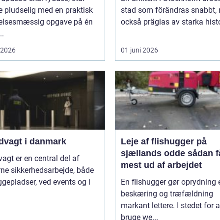
 pludselig med en praktisk
stad som förändras snabbt,
lelsesmæssig opgave på én
också präglas av starka histo
..
i 2026
01 juni 2026
dvagt i danmark
Leje af flishugger på
sjællands odde sådan får du
agt er en central del af
mest ud af arbejdet
ne sikkerhedsarbejde, både
gepladser, ved events og i
En flishugger gør oprydning 
beskæring og træfældning
markant lettere. I stedet for a
bruge we...