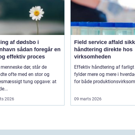
ing af dødsbo i
Field service affald sikker
ådan foregår en
håndtering direkte hos
og effektiv proces
virksomheden
 menneske dør, står de
Effektiv håndtering af farligt
adte ofte med en stor og
fylder mere og mere i hverd
sesmæssigt tung opgave: at
for både produktionsvirksom
de...
ts 2026
09 marts 2026