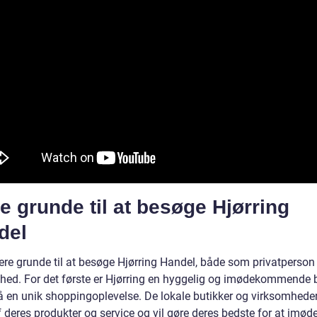
 grunde til at besøge Hjørring
del
lere grunde til at besøge Hjørring Handel, både som privatperson
hed. For det første er Hjørring en hyggelig og imødekommende b
å en unik shoppingoplevelse. De lokale butikker og virksomheder
af deres produkter og service og vil gøre deres bedste for at im