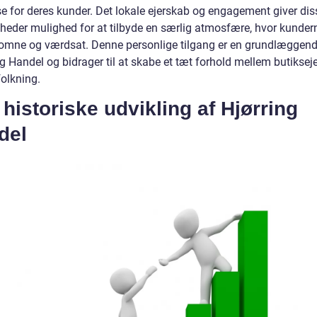
se for deres kunder. Det lokale ejerskab og engagement giver dis
heder mulighed for at tilbyde en særlig atmosfære, hvor kundern
komne og værdsat. Denne personlige tilgang er en grundlæggen
ng Handel og bidrager til at skabe et tæt forhold mellem butiksej
folkning.
historiske udvikling af Hjørring
del