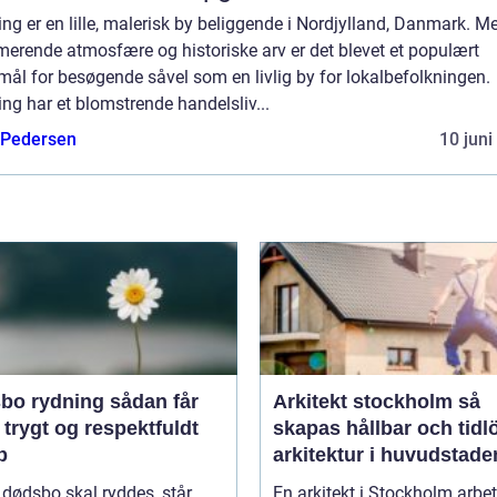
ing er en lille, malerisk by beliggende i Nordjylland, Danmark. M
erende atmosfære og historiske arv er det blevet et populært
mål for besøgende såvel som en livlig by for lokalbefolkningen.
ing har et blomstrende handelsliv...
 Pedersen
10 juni
rydning sådan får
Arkitekt stockholm så
 trygt og respektfuldt
skapas hållbar och tidl
b
arkitektur i huvudstade
 dødsbo skal ryddes, står
En arkitekt i Stockholm arbet