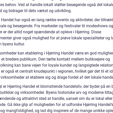
es behov. Ved at handle lokalt støtter besøgende også det lokal
 og bidrager til dets vækst og udvikling.
 Handel har også en lang række events og aktiviteter, der tiltræk
kale og besøgende. Fra markeder og festivaler til modeshows o
r er der altid noget spændende at opleve i Hjørring. Disse
menter giver også mulighed for at prøve lokale specialiteter og 
 byens kultur.
ksomheder kan etablering i Hjørring Handel være en god mulighed
il et bredere publikum. Den tætte kontakt mellem butiksejere og
olkning kan bane vejen for loyale kunder og langsigtede relation
 er også et centralt knudepunkt i regionen, hvilket gør det til et id
 virksomheder at etablere sig og drage fordel af det lokale hande
t er Hjørring Handel et blomstrende handelsliv, der byder på en 
 butikker og virksomheder. Byens historiske arv og moderne tilta
pændende og attraktivt sted at handle, uanset om du er lokal eller
de. Gå ikke glip af muligheden for at udforske Hjørring Handel’
og mangfoldighed, og lad dig inspirere af de mange unikke ople