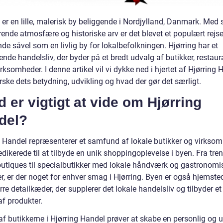
 er en lille, malerisk by beliggende i Nordjylland, Danmark. Med 
ende atmosfære og historiske arv er det blevet et populært rejs
e såvel som en livlig by for lokalbefolkningen. Hjørring har et
nde handelsliv, der byder på et bredt udvalg af butikker, restaur
rksomheder. I denne artikel vil vi dykke ned i hjertet af Hjørring 
ske dets betydning, udvikling og hvad der gør det særligt.
 er vigtigt at vide om Hjørring
del?
g Handel repræsenterer et samfund af lokale butikker og virksom
edikerede til at tilbyde en unik shoppingoplevelse i byen. Fra tre
tiques til specialbutikker med lokale håndværk og gastronomi
r, er der noget for enhver smag i Hjørring. Byen er også hjemste
ørre detailkæder, der supplerer det lokale handelsliv og tilbyder et
af produkter.
f butikkerne i Hjørring Handel prøver at skabe en personlig og u