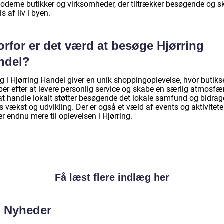
oderne butikker og virksomheder, der tiltrækker besøgende og s
ls af liv i byen.
rfor er det værd at besøge Hjørring
ndel?
g i Hjørring Handel giver en unik shoppingoplevelse, hvor butiks
ber efter at levere personlig service og skabe en særlig atmosfæ
t handle lokalt støtter besøgende det lokale samfund og bidrager
 vækst og udvikling. Der er også et væld af events og aktiviteter
jer endnu mere til oplevelsen i Hjørring.
Få læst flere indlæg her
e Nyheder