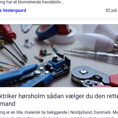
ing har et blomstrende handelsliv...
a Vestergaard
02 jul
ker hørsholm sådan vælger du den rette
gmand
ing er en lille, malerisk by beliggende i Nordjylland, Danmark. M