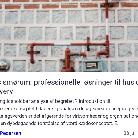
 smørum: professionelle løsninger til hus 
verv
ngtidsholdbar analyse af begrebet ? Introduktion til
ikædekonceptet I dagens globaliserede og konkurrenceprægede
tningsverden er det afgørende for virksomheder og organisatione
 en dybdegående forståelse af værdikædekonceptet. E...
 Pedersen
08 jul