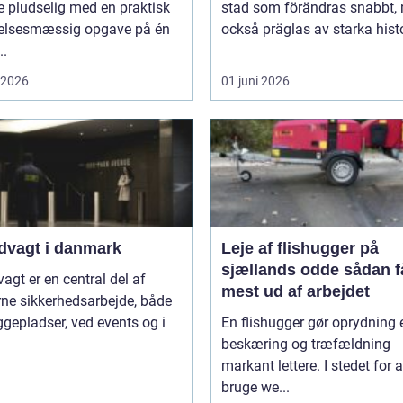
 pludselig med en praktisk
stad som förändras snabbt,
lelsesmæssig opgave på én
också präglas av starka histo
..
i 2026
01 juni 2026
dvagt i danmark
Leje af flishugger på
sjællands odde sådan får du
agt er en central del af
mest ud af arbejdet
ne sikkerhedsarbejde, både
gepladser, ved events og i
En flishugger gør oprydning 
beskæring og træfældning
markant lettere. I stedet for a
bruge we...