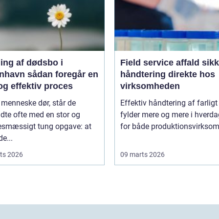
ing af dødsbo i
Field service affald sikker
ådan foregår en
håndtering direkte hos
og effektiv proces
virksomheden
 menneske dør, står de
Effektiv håndtering af farligt
adte ofte med en stor og
fylder mere og mere i hverd
sesmæssigt tung opgave: at
for både produktionsvirksom
de...
ts 2026
09 marts 2026