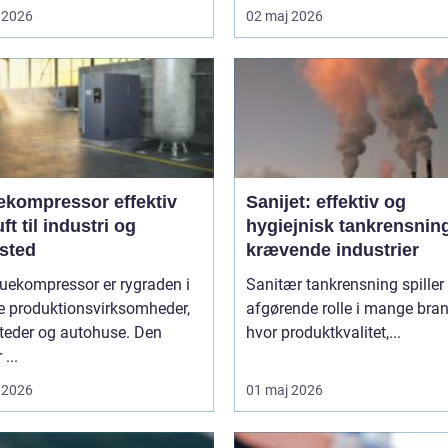
 2026
02 maj 2026
ompressor effektiv
Sanijet: effektiv og
uft til industri og
hygiejnisk tankrensning 
sted
krævende industrier
uekompressor er rygraden i
Sanitær tankrensning spiller
 produktionsvirksomheder,
afgørende rolle i mange bran
teder og autohuse. Den
hvor produktkvalitet,...
 ...
 2026
01 maj 2026