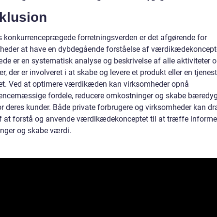
klusion
s konkurrenceprægede forretningsverden er det afgørende for
heder at have en dybdegående forståelse af værdikædekoncept
de er en systematisk analyse og beskrivelse af alle aktiviteter 
r, der er involveret i at skabe og levere et produkt eller en tjeneste
t. Ved at optimere værdikæden kan virksomheder opnå
encemæssige fordele, reducere omkostninger og skabe bæredyg
or deres kunder. Både private forbrugere og virksomheder kan dr
af at forstå og anvende værdikædekonceptet til at træffe inform
inger og skabe værdi.