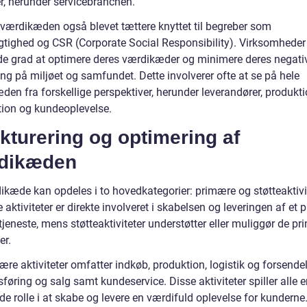
r, herunder servicebranchen.
r værdikæden også blevet tættere knyttet til begreber som
tighed og CSR (Corporate Social Responsibility). Virksomheder
nde grad at optimere deres værdikæder og minimere deres negati
ng på miljøet og samfundet. Dette involverer ofte at se på hele
en fra forskellige perspektiver, herunder leverandører, produkti
ution og kundeoplevelse.
kturering og optimering af
dikæden
ikæde kan opdeles i to hovedkategorier: primære og støtteaktivit
aktiviteter er direkte involveret i skabelsen og leveringen af et 
 tjeneste, mens støtteaktiviteter understøtter eller muliggør de p
er.
re aktiviteter omfatter indkøb, produktion, logistik og forsendel
øring og salg samt kundeservice. Disse aktiviteter spiller alle 
e rolle i at skabe og levere en værdifuld oplevelse for kunderne