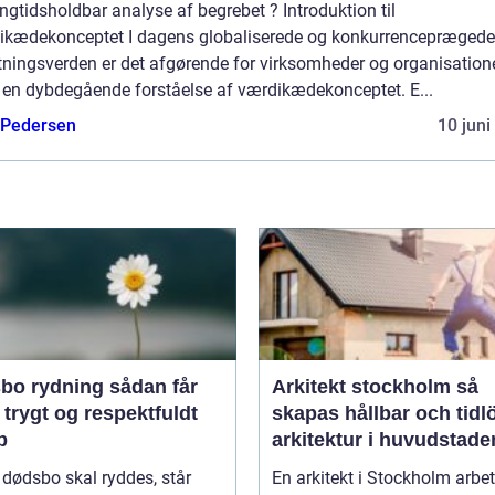
ngtidsholdbar analyse af begrebet ? Introduktion til
ikædekonceptet I dagens globaliserede og konkurrenceprægede
tningsverden er det afgørende for virksomheder og organisatione
 en dybdegående forståelse af værdikædekonceptet. E...
 Pedersen
10 juni
rydning sådan får
Arkitekt stockholm så
 trygt og respektfuldt
skapas hållbar och tidl
b
arkitektur i huvudstade
 dødsbo skal ryddes, står
En arkitekt i Stockholm arbet