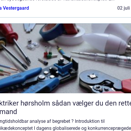
a Vestergaard
02 jul
ker hørsholm sådan vælger du den rette
gmand
ngtidsholdbar analyse af begrebet ? Introduktion til
ikædekonceptet I dagens globaliserede og konkurrenceprægede