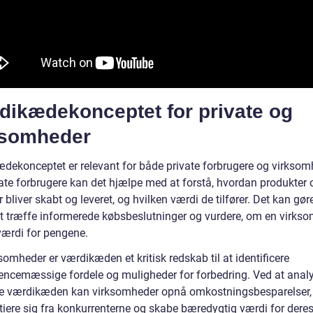
dikædekonceptet for private og
ksomheder
dekonceptet er relevant for både private forbrugere og virksom
vate forbrugere kan det hjælpe med at forstå, hvordan produkter 
r bliver skabt og leveret, og hvilken værdi de tilfører. Det kan gør
 at træffe informerede købsbeslutninger og vurdere, om en virks
værdi for pengene.
somheder er værdikæden et kritisk redskab til at identificere
encemæssige fordele og muligheder for forbedring. Ved at anal
e værdikæden kan virksomheder opnå omkostningsbesparelser,
tiere sig fra konkurrenterne og skabe bæredygtig værdi for deres