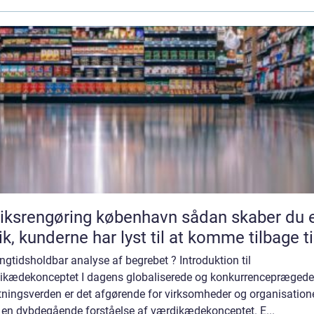
srengøring københavn sådan skaber du en
ik, kunderne har lyst til at komme tilbage ti
ngtidsholdbar analyse af begrebet ? Introduktion til
ikædekonceptet I dagens globaliserede og konkurrenceprægede
tningsverden er det afgørende for virksomheder og organisatione
 en dybdegående forståelse af værdikædekonceptet. E...