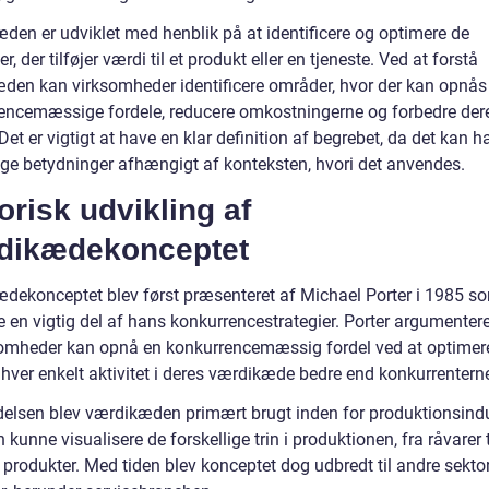
den er udviklet med henblik på at identificere og optimere de
ter, der tilføjer værdi til et produkt eller en tjeneste. Ved at forstå
den kan virksomheder identificere områder, hvor der kan opnås
encemæssige fordele, reducere omkostningerne og forbedre der
Det er vigtigt at have en klar definition af begrebet, da det kan h
lige betydninger afhængigt af konteksten, hvori det anvendes.
orisk udvikling af
dikædekonceptet
dekonceptet blev først præsenteret af Michael Porter i 1985 s
 en vigtig del af hans konkurrencestrategier. Porter argumentere
somheder kan opnå en konkurrencemæssig fordel ved at optimer
 hver enkelt aktivitet i deres værdikæde bedre end konkurrentern
delsen blev værdikæden primært brugt inden for produktionsindu
 kunne visualisere de forskellige trin i produktionen, fra råvarer t
 produkter. Med tiden blev konceptet dog udbredt til andre sekto