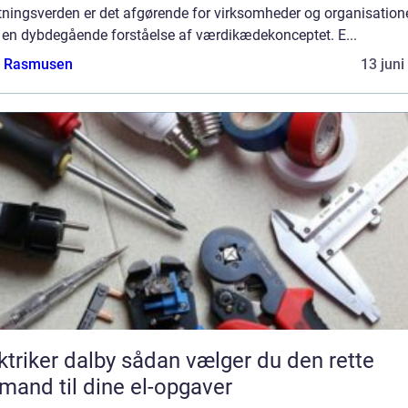
tningsverden er det afgørende for virksomheder og organisatione
 en dybdegående forståelse af værdikædekonceptet. E...
a Rasmusen
13 juni
er dalby sådan vælger du den rette
mand til dine el-opgaver