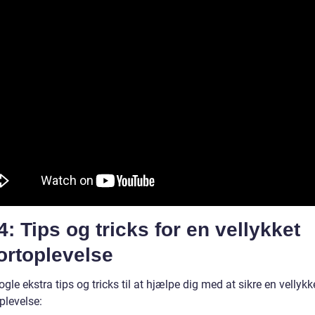
4: Tips og tricks for en vellykket
ortoplevelse
ogle ekstra tips og tricks til at hjælpe dig med at sikre en vellykk
plevelse: