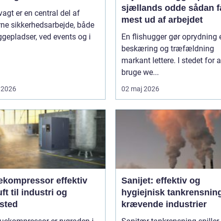
sjællands odde sådan får du
agt er en central del af
mest ud af arbejdet
ne sikkerhedsarbejde, både
gepladser, ved events og i
En flishugger gør oprydning 
beskæring og træfældning
markant lettere. I stedet for a
bruge we...
 2026
02 maj 2026
ompressor effektiv
Sanijet: effektiv og
uft til industri og
hygiejnisk tankrensning 
sted
krævende industrier