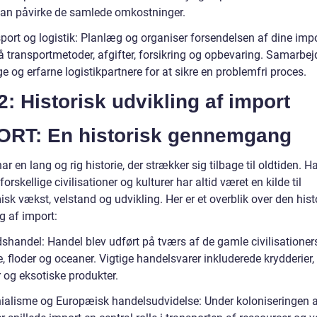
kan påvirke de samlede omkostninger.
port og logistik: Planlæg og organiser forsendelsen af dine impo
 transportmetoder, afgifter, forsikring og opbevaring. Samarbe
ge og erfarne logistikpartnere for at sikre en problemfri proces.
2: Historisk udvikling af import
ORT: En historisk gennemgang
ar en lang og rig historie, der strækker sig tilbage til oldtiden. H
orskellige civilisationer og kulturer har altid været en kilde til
k vækst, velstand og udvikling. Her er et overblik over den hist
g af import:
dshandel: Handel blev udført på tværs af de gamle civilisationer
e, floder og oceaner. Vigtige handelsvarer inkluderede krydderier, 
 og eksotiske produkter.
nialisme og Europæisk handelsudvidelse: Under koloniseringen 