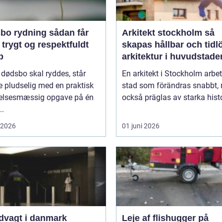
rydning sådan får
Arkitekt stockholm så
 trygt og respektfuldt
skapas hållbar och tidl
b
arkitektur i huvudstade
 dødsbo skal ryddes, står
En arkitekt i Stockholm arbet
 pludselig med en praktisk
stad som förändras snabbt,
lelsesmæssig opgave på én
också präglas av starka histo
..
i 2026
01 juni 2026
dvagt i danmark
Leje af flishugger på