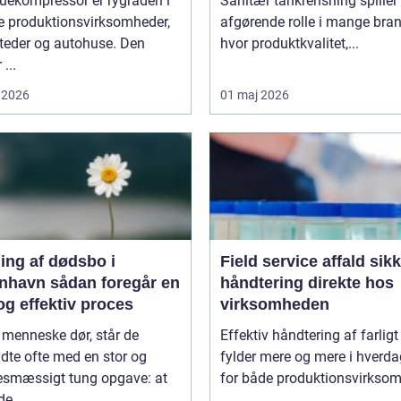
uekompressor er rygraden i
Sanitær tankrensning spiller
 produktionsvirksomheder,
afgørende rolle i mange bran
teder og autohuse. Den
hvor produktkvalitet,...
 ...
 2026
01 maj 2026
ing af dødsbo i
Field service affald sikker
ådan foregår en
håndtering direkte hos
og effektiv proces
virksomheden
 menneske dør, står de
Effektiv håndtering af farligt
adte ofte med en stor og
fylder mere og mere i hverd
sesmæssigt tung opgave: at
for både produktionsvirksom
de...