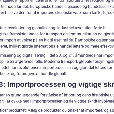
ier spillede import en central rolle i transporten af ressourcer og v
r til moderlandet. Europæiske handelsrejsende og handelsselska
ver hele verden for at importere eksotiske varer som kaffe, te, su
.
triel revolution og globalisering: Industriel revolution førte til
giske fremskridt inden for transport og kommunikation og gjord
for import at vokse på en hidtil uset måde. Dampskibe og jernba
eret, hvilket gjorde internationale handel lettere og mere effektiv
nisering og digitalisering: I det 20. og 21. århundrede har impor
spille en afgørende rolle. Moderne transport, globale forsyning
nettet har revolutioneret importprocessen og gjort det lettere for
heder og forbrugere at handle globalt.
3: Importprocessen og vigtige skr
har en grundlæggende forståelse af import og dens historiske ud
id til at dykke ned i importprocessen og de vigtige skridt involvere
ificér produktet: Vælg de produkter, du ønsker at importere, og sør