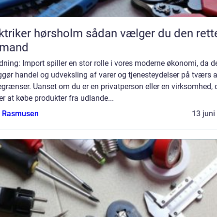
ker hørsholm sådan vælger du den rette
gmand
dning: Import spiller en stor rolle i vores moderne økonomi, da d
gør handel og udveksling af varer og tjenesteydelser på tværs a
grænser. Uanset om du er en privatperson eller en virksomhed, 
r at købe produkter fra udlande...
a Rasmusen
13 juni