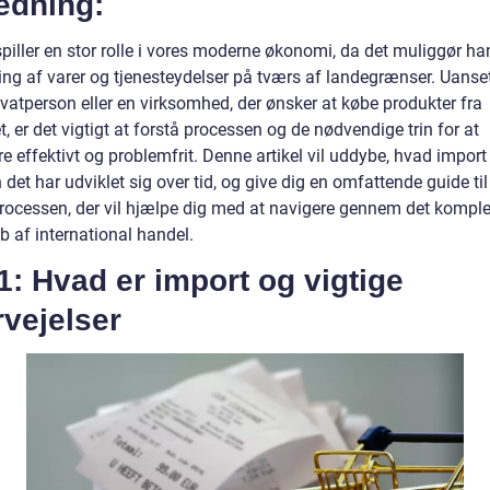
edning:
piller en stor rolle i vores moderne økonomi, da det muliggør ha
ing af varer og tjenesteydelser på tværs af landegrænser. Uans
ivatperson eller en virksomhed, der ønsker at købe produkter fra
, er det vigtigt at forstå processen og de nødvendige trin for at
e effektivt og problemfrit. Denne artikel vil uddybe, hvad import 
det har udviklet sig over tid, og give dig en omfattende guide til
rocessen, der vil hjælpe dig med at navigere gennem det kompl
b af international handel.
1: Hvad er import og vigtige
vejelser