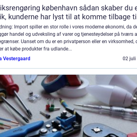
srengøring københavn sådan skaber du en
ik, kunderne har lyst til at komme tilbage ti
dning: Import spiller en stor rolle i vores moderne økonomi, da d
gør handel og udveksling af varer og tjenesteydelser på tværs a
grænser. Uanset om du er en privatperson eller en virksomhed, 
r at købe produkter fra udlande...
a Vestergaard
02 jul