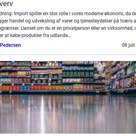
verv
dning: Import spiller en stor rolle i vores moderne økonomi, da d
gør handel og udveksling af varer og tjenesteydelser på tværs a
grænser. Uanset om du er en privatperson eller en virksomhed, 
r at købe produkter fra udlande...
 Pedersen
08 jul