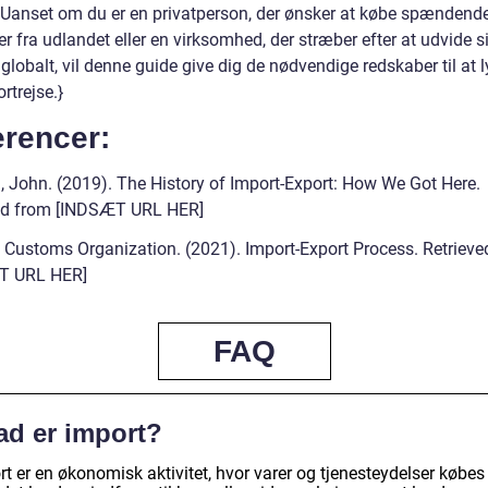
 Uanset om du er en privatperson, der ønsker at købe spændend
r fra udlandet eller en virksomhed, der stræber efter at udvide si
lobalt, vil denne guide give dig de nødvendige redskaber til at l
rtrejse.}
erencer:
, John. (2019). The History of Import-Export: How We Got Here.
ed from [INDSÆT URL HER]
 Customs Organization. (2021). Import-Export Process. Retrieve
T URL HER]
FAQ
ad er import?
t er en økonomisk aktivitet, hvor varer og tjenesteydelser købes