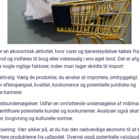
r en økonomisk aktivitet, hvor varer og tjenesteydelser købes fra
nd og indføres til brug eller videresalg i ens eget land. Det er a
å nogle vigtige faktorer, inden man tager skridte til import:
uktvalg: Vælg de produkter, du ønsker at importere, omhyggeligt
r efterspørgsel, kvalitet, konkurrence og potentielle juridiske og
e barrierer.
edsundersøgelser: Udfør en omfattende undersøgelse af målma
dentificere potentielle kunder og konkurrenter. Analyser også skat
er, lovgivning og kulturelle normer.
nsiering: Vær sikker på, at du har den nødvendige økonomi til at
tere produkterne fra udlandet. Overvej også potentielle valutaud