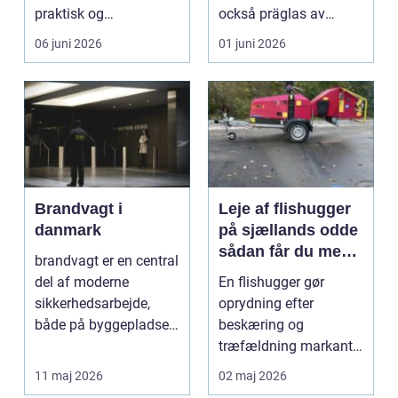
praktisk og
också präglas av
følelsesmæssig
starka historis...
06 juni 2026
01 juni 2026
opgave på én gang....
Brandvagt i
Leje af flishugger
danmark
på sjællands odde
sådan får du mest
brandvagt er en central
ud af arbejdet
del af moderne
En flishugger gør
sikkerhedsarbejde,
oprydning efter
både på byggepladser,
beskæring og
ved events og i virk...
træfældning markant
lettere. I stedet for at
11 maj 2026
02 maj 2026
bruge we...