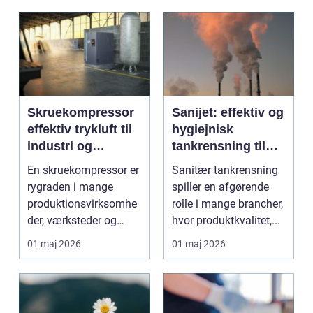
Skruekompressor
Sanijet: effektiv og
effektiv trykluft til
hygiejnisk
industri og
tankrensning til
værksted
krævende
En skruekompressor er
Sanitær tankrensning
industrier
rygraden i mange
spiller en afgørende
produktionsvirksomhe
rolle i mange brancher,
der, værksteder og
hvor produktkvalitet,...
autohuse. Den leverer
01 maj 2026
01 maj 2026
...