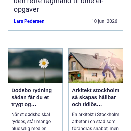
den rette fagmand til dine el-
opgaver
Lars Pedersen
10 juni 2026
Dødsbo rydning
Arkitekt stockholm
sådan får du et
så skapas hållbar
trygt og
och tidlös
respektfuldt forløb
arkitektur i
Når et dødsbo skal
En arkitekt i Stockholm
huvudstaden
ryddes, står mange
arbetar i en stad som
pludselig med en
förändras snabbt, men