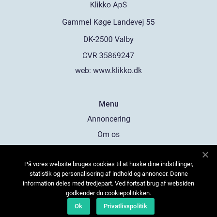
web:
www.klikko.dk
Menu
Annoncering
Om os
Cookies
På vores website bruges cookies til at huske dine indstillinger,
Kontakt os
statistik og personalisering af indhold og annoncer. Denne
Sitemap
information deles med tredjepart. Ved fortsat brug af websiden
godkender du cookiepolitikken.
Ok
Privatlivspolitik