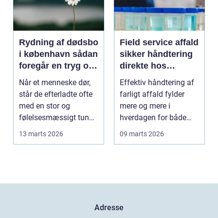
Rydning af dødsbo
Field service affald
i københavn sådan
sikker håndtering
foregår en tryg og
direkte hos
effektiv proces
virksomheden
Når et menneske dør,
Effektiv håndtering af
står de efterladte ofte
farligt affald fylder
med en stor og
mere og mere i
følelsesmæssigt tung
hverdagen for både
opgave: at få rydde...
produktionsvirksomhe
13 marts 2026
09 marts 2026
d...
Adresse