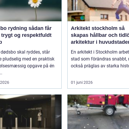
rydning sådan får
Arkitekt stockholm så
 trygt og respektfuldt
skapas hållbar och tidl
b
arkitektur i huvudstade
 dødsbo skal ryddes, står
En arkitekt i Stockholm arbet
 pludselig med en praktisk
stad som förändras snabbt,
lelsesmæssig opgave på én
också präglas av starka histo
..
i 2026
01 juni 2026