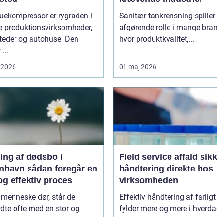
uekompressor er rygraden i
Sanitær tankrensning spiller
 produktionsvirksomheder,
afgørende rolle i mange bran
teder og autohuse. Den
hvor produktkvalitet,...
 ...
 2026
01 maj 2026
ing af dødsbo i
Field service affald sikker
ådan foregår en
håndtering direkte hos
og effektiv proces
virksomheden
 menneske dør, står de
Effektiv håndtering af farligt
adte ofte med en stor og
fylder mere og mere i hverd