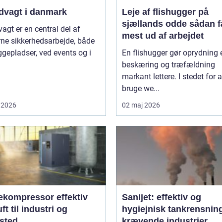
dvagt i danmark
Leje af flishugger på
sjællands odde sådan får du
agt er en central del af
mest ud af arbejdet
ne sikkerhedsarbejde, både
gepladser, ved events og i
En flishugger gør oprydning 
beskæring og træfældning
markant lettere. I stedet for a
bruge we...
 2026
02 maj 2026
ompressor effektiv
Sanijet: effektiv og
uft til industri og
hygiejnisk tankrensning 
sted
krævende industrier