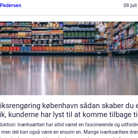
 Pedersen
08 jul
srengøring københavn sådan skaber du en
ik, kunderne har lyst til at komme tilbage ti
duktion: Iværksætteri har altid været en fascinerende og udford
e, men det kan også være en ensom en. Mange iværksættere dr