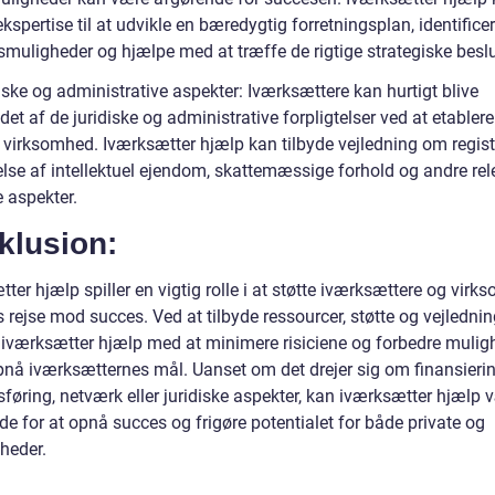
ekspertise til at udvikle en bæredygtig forretningsplan, identifice
muligheder og hjælpe med at træffe de rigtige strategiske beslu
iske og administrative aspekter: Iværksættere kan hurtigt blive
et af de juridiske og administrative forpligtelser ved at etabler
n virksomhed. Iværksætter hjælp kan tilbyde vejledning om regist
else af intellektuel ejendom, skattemæssige forhold og andre re
e aspekter.
klusion:
ter hjælp spiller en vigtig rolle i at støtte iværksættere og vir
 rejse mod succes. Ved at tilbyde ressourcer, støtte og vejlednin
 iværksætter hjælp med at minimere risiciene og forbedre mulig
opnå iværksætternes mål. Uanset om det drejer sig om finansierin
føring, netværk eller juridiske aspekter, kan iværksætter hjælp 
e for at opnå succes og frigøre potentialet for både private og
heder.