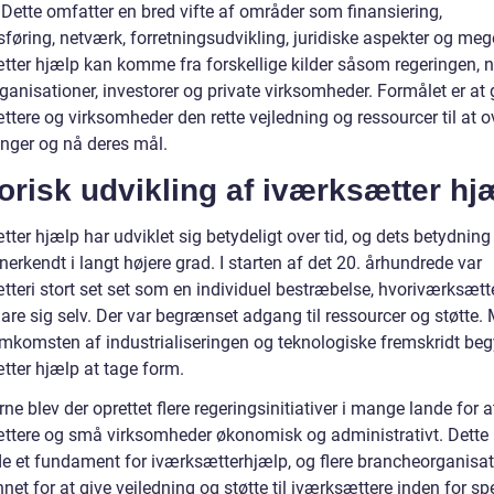
 Dette omfatter en bred vifte af områder som finansiering,
føring, netværk, forretningsudvikling, juridiske aspekter og meg
tter hjælp kan komme fra forskellige kilder såsom regeringen, 
rganisationer, investorer og private virksomheder. Formålet er at 
tere og virksomheder den rette vejledning og ressourcer til at o
inger og nå deres mål.
orisk udvikling af iværksætter hj
ter hjælp har udviklet sig betydeligt over tid, og dets betydning
nerkendt i langt højere grad. I starten af det 20. århundrede var
tteri stort set set som en individuel bestræbelse, hvoriværksætt
lare sig selv. Der var begrænset adgang til ressourcer og støtte.
mkomsten af industrialiseringen og teknologiske fremskridt be
tter hjælp at tage form.
rne blev der oprettet flere regeringsinitiativer i mange lande for a
ttere og små virksomheder økonomisk og administrativt. Dette
de et fundament for iværksætterhjælp, og flere brancheorganisat
net for at give vejledning og støtte til iværksættere inden for sp