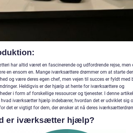
oduktion:
tteri har altid været en fascinerende og udfordrende rejse, men 
re en ensom en. Mange iværksættere drømmer om at starte de
hed og være deres egen chef, men vejen til succes er fyldt med
ndringer. Heldigvis er der hjælp at hente for iværksættere og
eder i form af forskellige ressourcer og tjenester. I denne artikel 
hvad iværksætter hjælp indebærer, hvordan det er udviklet sig ov
for det er vigtigt for dem, der ønsker at nå deres iværksætterdr
d er iværksætter hjælp?