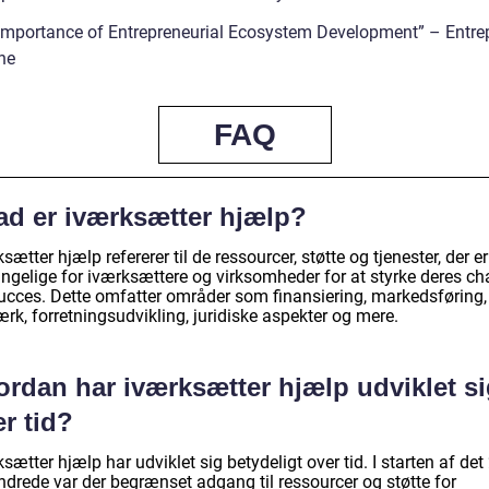
Importance of Entrepreneurial Ecosystem Development” – Entre
ne
FAQ
ad er iværksætter hjælp?
sætter hjælp refererer til de ressourcer, støtte og tjenester, der er
ængelige for iværksættere og virksomheder for at styrke deres ch
succes. Dette omfatter områder som finansiering, markedsføring,
rk, forretningsudvikling, juridiske aspekter og mere.
ordan har iværksætter hjælp udviklet s
r tid?
sætter hjælp har udviklet sig betydeligt over tid. I starten af det
ndrede var der begrænset adgang til ressourcer og støtte for