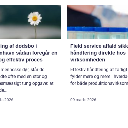
ing af dødsbo i
Field service affald sikker
ådan foregår en
håndtering direkte hos
og effektiv proces
virksomheden
 menneske dør, står de
Effektiv håndtering af farligt
adte ofte med en stor og
fylder mere og mere i hverd
sesmæssigt tung opgave: at
for både produktionsvirksom
de...
ts 2026
09 marts 2026