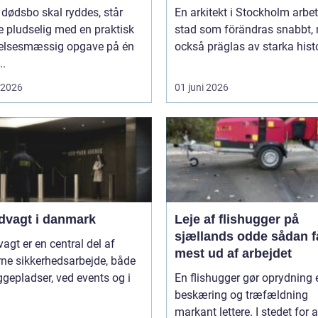
 dødsbo skal ryddes, står
En arkitekt i Stockholm arbet
 pludselig med en praktisk
stad som förändras snabbt,
lelsesmæssig opgave på én
också präglas av starka histo
..
i 2026
01 juni 2026
dvagt i danmark
Leje af flishugger på
sjællands odde sådan får du
agt er en central del af
mest ud af arbejdet
ne sikkerhedsarbejde, både
gepladser, ved events og i
En flishugger gør oprydning 
beskæring og træfældning
markant lettere. I stedet for a