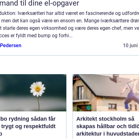
mand til dine el-opgaver
duktion: Iværksætteri har altid været en fascinerende og udford
e, men det kan også være en ensom en. Mange iværksættere dr
t starte deres egen virksomhed og være deres egen chef, men ve
ucces er fyldt med bump og forhi...
 Pedersen
10 juni
rydning sådan får
Arkitekt stockholm så
 trygt og respektfuldt
skapas hållbar och tidl
b
arkitektur i huvudstade