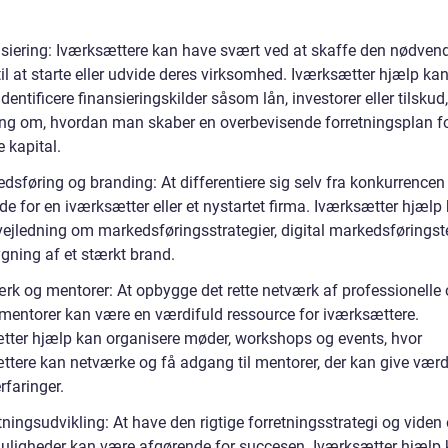
nsiering: Iværksættere kan have svært ved at skaffe den nødven
til at starte eller udvide deres virksomhed. Iværksætter hjælp ka
dentificere finansieringskilder såsom lån, investorer eller tilskud
ing om, hvordan man skaber en overbevisende forretningsplan fo
e kapital.
dsføring og branding: At differentiere sig selv fra konkurrencen
e for en iværksætter eller et nystartet firma. Iværksætter hjælp
 vejledning om markedsføringsstrategier, digital markedsføringst
gning af et stærkt brand.
ærk og mentorer: At opbygge det rette netværk af professionelle
 mentorer kan være en værdifuld ressource for iværksættere.
tter hjælp kan organisere møder, workshops og events, hvor
ttere kan netværke og få adgang til mentorer, der kan give værd
rfaringer.
tningsudvikling: At have den rigtige forretningsstrategi og vide
ligheder kan være afgørende for succesen. Iværksætter hjælp