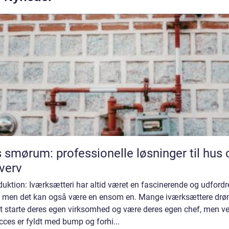
 smørum: professionelle løsninger til hus 
verv
duktion: Iværksætteri har altid været en fascinerende og udford
e, men det kan også være en ensom en. Mange iværksættere dr
t starte deres egen virksomhed og være deres egen chef, men ve
ucces er fyldt med bump og forhi...