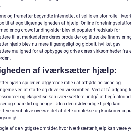
.
rne og fremefter begyndte internettet at spille en stor rolle i ivær
e til at øge tilgængeligheden af hjælp. Online forretningsplatfo
 medier og crowdfunding-sider blev et populært redskab for
tere til at markedsføre deres produkter og tiltrække finansierin
ter hjælp blev nu mere tilgængeligt og globalt, hvilket gav
ttere mulighed for at opbygge og drive deres virksomheder fra e
erden.
igheden af iværksætter hjælp:
ter hjælp spiller en afgørende rolle i at afbøde risiciene og
ngerne ved at starte og drive en virksomhed. Ved at få adgang ti
 ressourcer og ekspertise kan iværksættere undgå at begå almind
elser og spare tid og penge. Uden den nødvendige hjælp kan
ttere nemt blive overvældet af det komplekse og konkurrence
ngsmiljø.
nogle af de vigtigste områder, hvor iværksætter hjælp kan være y