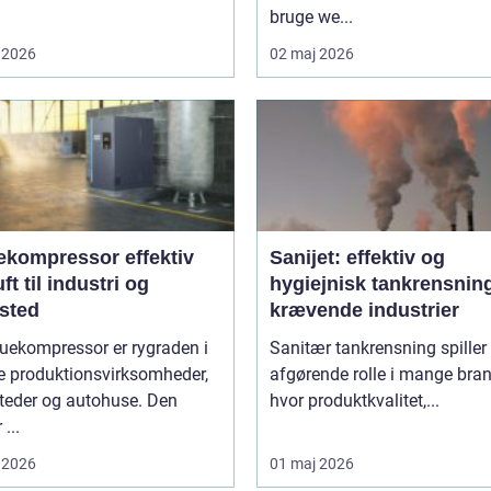
bruge we...
 2026
02 maj 2026
ompressor effektiv
Sanijet: effektiv og
uft til industri og
hygiejnisk tankrensning 
sted
krævende industrier
uekompressor er rygraden i
Sanitær tankrensning spiller
 produktionsvirksomheder,
afgørende rolle i mange bran
teder og autohuse. Den
hvor produktkvalitet,...
 ...
 2026
01 maj 2026