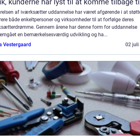
ik, kunderne har lyst til at komme tilbage ti
relsen af iværksætter uddannelse har været afgørende i at støtt
rere både enkeltpersoner og virksomheder til at forfølge deres
ksætterdrømme. Gennem årene har denne form for uddannelse
emgået en bemærkelsesværdig udvikling og ha...
a Vestergaard
02 jul