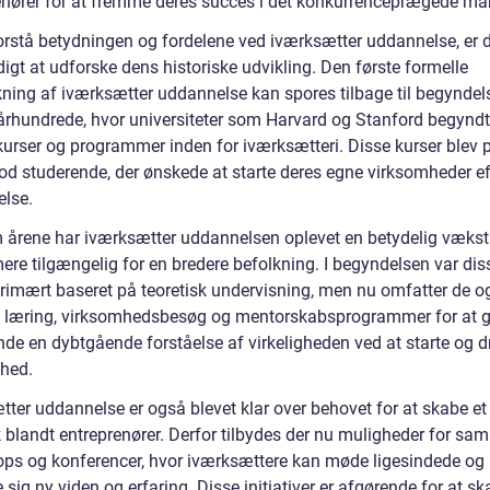
enører for at fremme deres succes i det konkurrenceprægede ma
forstå betydningen og fordelene ved iværksætter uddannelse, er 
igt at udforske dens historiske udvikling. Den første formelle
ing af iværksætter uddannelse kan spores tilbage til begyndel
 århundrede, hvor universiteter som Harvard og Stanford begyndt
 kurser og programmer inden for iværksætteri. Disse kurser blev 
mod studerende, der ønskede at starte deres egne virksomheder ef
lse.
årene har iværksætter uddannelsen oplevet en betydelig vækst
ere tilgængelig for en bredere befolkning. I begyndelsen var dis
primært baseret på teoretisk undervisning, men nu omfatter de o
k læring, virksomhedsbesøg og mentorskabsprogrammer for at g
nde en dybtgående forståelse af virkeligheden ved at starte og d
hed.
tter uddannelse er også blevet klar over behovet for at skabe et
 blandt entreprenører. Derfor tilbydes der nu muligheder for sam
ps og konferencer, hvor iværksættere kan møde ligesindede og
 sig ny viden og erfaring. Disse initiativer er afgørende for at sk