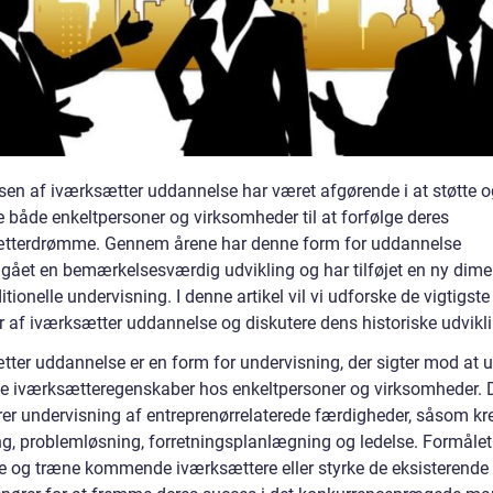
lsen af iværksætter uddannelse har været afgørende i at støtte o
e både enkeltpersoner og virksomheder til at forfølge deres
tterdrømme. Gennem årene har denne form for uddannelse
ået en bemærkelsesværdig udvikling og har tilføjet en ny dimen
itionelle undervisning. I denne artikel vil vi udforske de vigtigste
r af iværksætter uddannelse og diskutere dens historiske udvikli
tter uddannelse er en form for undervisning, der sigter mod at u
ke iværksætteregenskaber hos enkeltpersoner og virksomheder. 
er undervisning af entreprenørrelaterede færdigheder, såsom kr
g, problemløsning, forretningsplanlægning og ledelse. Formålet 
 og træne kommende iværksættere eller styrke de eksisterende