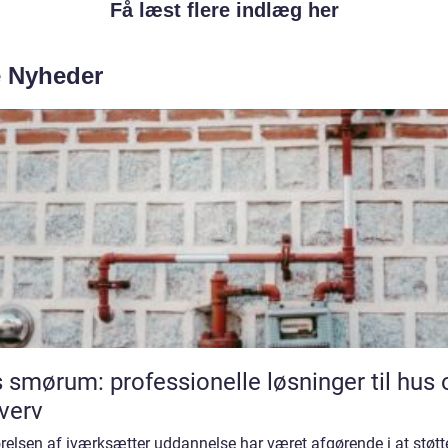
Få læst flere indlæg her
e Nyheder
 smørum: professionelle løsninger til hus 
verv
relsen af iværksætter uddannelse har været afgørende i at støtt