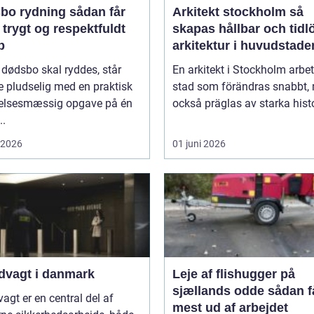
rydning sådan får
Arkitekt stockholm så
 trygt og respektfuldt
skapas hållbar och tidl
b
arkitektur i huvudstade
 dødsbo skal ryddes, står
En arkitekt i Stockholm arbet
 pludselig med en praktisk
stad som förändras snabbt,
lelsesmæssig opgave på én
också präglas av starka histo
..
i 2026
01 juni 2026
dvagt i danmark
Leje af flishugger på
sjællands odde sådan får du
agt er en central del af
mest ud af arbejdet