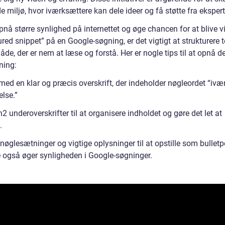
e miljø, hvor iværksættere kan dele ideer og få støtte fra ekspert
pnå større synlighed på internettet og øge chancen for at blive 
ured snippet” på en Google-søgning, er det vigtigt at strukturere 
de, der er nem at læse og forstå. Her er nogle tips til at opnå 
ning:
med en klar og præcis overskrift, der indeholder nøgleordet “ivæ
lse.”
2 underoverskrifter til at organisere indholdet og gøre det let at
.
øglesætninger og vigtige oplysninger til at opstille som bulletp
e også øger synligheden i Google-søgninger.