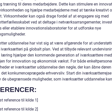
g træning til deres medarbejdere. Dette kan stimulere en innovat
i virksomheden og hjælpe medarbejderne med at tænke kreativt 
vt. Virksomheder kan også drage fordel af at engagere sig med
tterfællesskabet ved at deltage i netværksarrangementer, invest
s eller etablere innovationslaboratorier for at udforske nye
ingsmuligheder.
tter uddannelse har vist sig at være afgørende for at understøtt
iværksætteri på globalt plan. Ved at tilbyde relevant undervisni
k læring hjælper den kommende generation af iværksættere med
jen for innovation og økonomisk vækst. For både enkeltpersone
heder er iværksætter uddannelse den nøgle, der kan åbne døren t
i det konkurrenceprægede erhvervsliv. Start din iværksætterrejse
v de ubegrænsede muligheder, som iværksætter uddannelse kan
ERENCER:
t reference til kilde 1]
t reference til kilde 2]