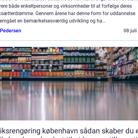
rere både enkeltpersoner og virksomheder til at forfølge deres
ksætterdrømme. Gennem årene har denne form for uddannelse
emgået en bemærkelsesværdig udvikling og ha...
 Pedersen
08 jul
srengøring københavn sådan skaber du en