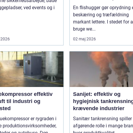
ne sikkerhedsarbejde, både
gepladser, ved events og i
En flishugger gør oprydning 
beskæring og træfældning
markant lettere. I stedet for a
bruge we...
 2026
02 maj 2026
ompressor effektiv
Sanijet: effektiv og
uft til industri og
hygiejnisk tankrensning 
sted
krævende industrier
uekompressor er rygraden i
Sanitær tankrensning spiller
 produktionsvirksomheder,
afgørende rolle i mange bran
teder og autohuse. Den
hvor produktkvalitet,...