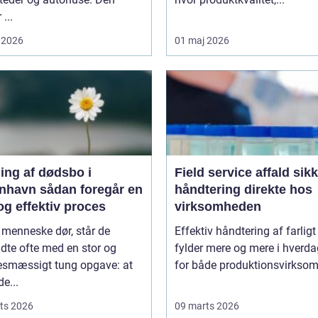
 ...
 2026
01 maj 2026
ing af dødsbo i
Field service affald sikker
ådan foregår en
håndtering direkte hos
og effektiv proces
virksomheden
 menneske dør, står de
Effektiv håndtering af farligt
adte ofte med en stor og
fylder mere og mere i hverd
sesmæssigt tung opgave: at
for både produktionsvirksom
de...
ts 2026
09 marts 2026