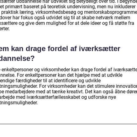
sætter uddannelse har udviklet sig betydeligt over tid. I begynd
et primært baseret på teoretisk undervisning, men nu inkluderer 
 praktisk læring, virksomhedsbesøg og mentorskabsprogramme
dover har fokus også udvidet sig til at skabe netværk mellem
sættere og give dem mulighed for at dele ideer og få støtte fra
rter.
em kan drage fordel af iværksætter
dannelse?
 enkeltpersoner og virksomheder kan drage fordel af iværksætte
nnelse. For enkeltpersoner kan det hjælpe med at udvikle
ndige færdigheder til at identificere og udvikle
etningsmuligheder. For virksomheder kan det stimulere innovatio
pe medarbejdere med at tænke kreativt. Det kan også åbne døre
rbejde med iværksætterfællesskabet og udforske nye
etningsmuligheder.