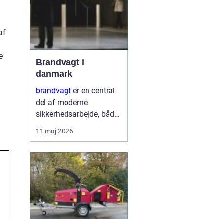
af
e
Brandvagt i
danmark
brandvagt
er en central
del af moderne
sikkerhedsarbejde, både
på byggepladser, ved
11 maj 2026
events og i virksomheder
med forhøjet
brandrisiko. En
professionel ordning
med brandvagt handler
ikke kun...