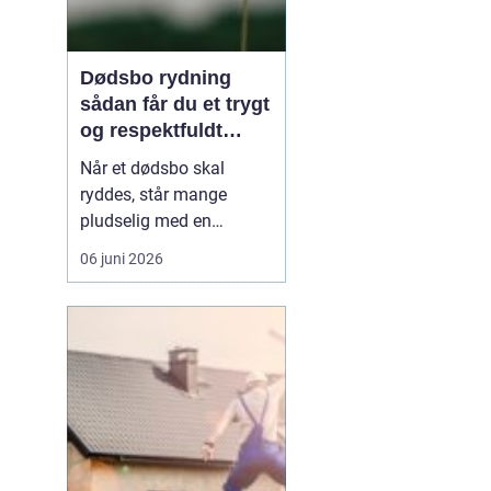
Dødsbo rydning
sådan får du et trygt
og respektfuldt
forløb
Når et dødsbo skal
ryddes, står mange
pludselig med en
praktisk og
06 juni 2026
følelsesmæssig opgave
på én gang. Ting, møbler
og personlige ejendele
rummer minder, og
samtidig er der
tidsfrister, økonomi og
måske uenighed i
familien. Her kan en
professionel løsn...