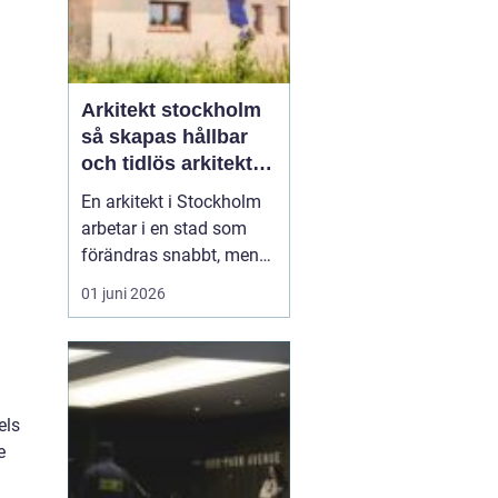
Arkitekt stockholm
så skapas hållbar
och tidlös arkitektur
i huvudstaden
En arkitekt i Stockholm
arbetar i en stad som
förändras snabbt, men
också präglas av starka
01 juni 2026
historiska lager. Det gör
rollen både komplex och
spännande. När en
privatperson,
fastighetsägare eller
els
verksamhet anlitar en
e
arkitekt i Stockholm
handlar upp...