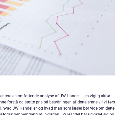
æsentere en omfattende analyse af JW Handel – en vigtig aktør
ne forstå og sætte pris på betydningen af dette emne vil vi førs
il, hvad JW Handel er, og hvad man som læser bør vide om dette
historisk gennemgang af, hvordan JW Handel har udviklet sig og