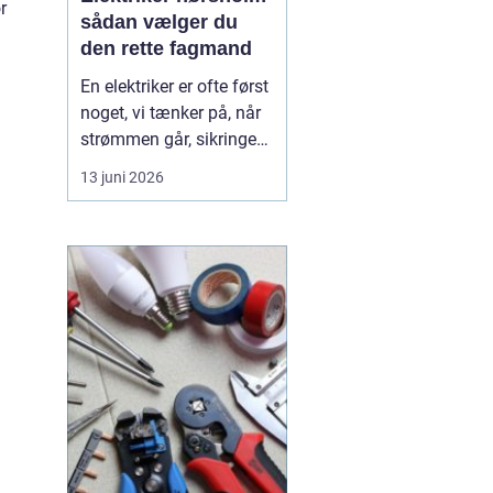
r
sådan vælger du
den rette fagmand
En elektriker er ofte først
noget, vi tænker på, når
strømmen går, sikringen
springer, eller vi står med
13 juni 2026
en akut fejl på en
installation. Men i en by
som Hørsholm, hvor
mange boliger er ældre,
og flere bygger om eller
udvider, spiller en dygtig
elekt...