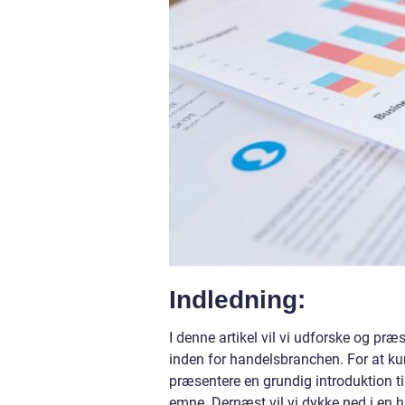
Indledning:
I denne artikel vil vi udforske og pr
inden for handelsbranchen. For at kun
præsentere en grundig introduktion t
emne. Dernæst vil vi dykke ned i en 