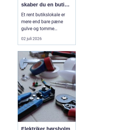
skaber du en butik,
kunderne har lyst til
Et rent butikslokale er
at komme tilbage til
mere end bare pæne
gulve og tomme
skraldespande.
02 juli 2026
Rengøringen påvirker
kundernes
førstehåndsindtryk, hvor
længe de bliver i
butikken, og om de
vælger at komme igen.
Særligt i en
konkurrencepræget by
som København kan
målrettet ...
Elektriker hørsholm