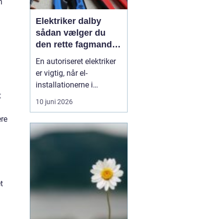
n
Elektriker dalby
sådan vælger du
den rette fagmand
til dine el-opgaver
En autoriseret elektriker
er vigtig, når el-
installationerne i
t
hjemmet eller
10 juni 2026
virksomheden skal være
ere
både sikre og lovlige.
Fejl på el-installationer
kan give alt fra små
gener til alvorlige
ulykker. Mange søger
derf...
t