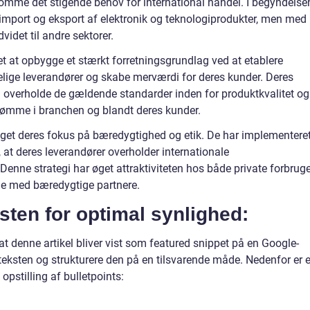
me det stigende behov for international handel. I begyndelse
import og eksport af elektronik og teknologiprodukter, men med
idet til andre sektorer.
at opbygge et stærkt forretningsgrundlag ved at etablere
lige leverandører og skabe merværdi for deres kunder. Deres
og overholde de gældende standarder inden for produktkvalitet og
dømme i branchen og blandt deres kunder.
øget deres fokus på bæredygtighed og etik. De har implementere
 at deres leverandører overholder internationale
Denne strategi har øget attraktiviteten hos både private forbrug
de med bæredygtige partnere.
ksten for optimal synlighed:
 at denne artikel bliver vist som featured snippet på en Google-
teksten og strukturere den på en tilsvarende måde. Nedenfor er e
opstilling af bulletpoints: