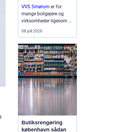
erhverv
VVS Smørum
er for
mange boligejere og
virksomheder ligesom en
tryg livline, når vand,
08 juli 2026
varme eller afløb driller.
Vvs arbejde handler ikke
kun om rør og ventiler,
men om sikkerhed,
komfort og en ...
t
Butiksrengøring
københavn sådan