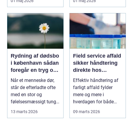
01 maj 2026
01 maj 2026
...
Rydning af dødsbo
Field service affald
i københavn sådan
sikker håndtering
foregår en tryg og
direkte hos
effektiv proces
virksomheden
Når et menneske dør,
Effektiv håndtering af
står de efterladte ofte
farligt affald fylder
med en stor og
mere og mere i
følelsesmæssigt tung
hverdagen for både
opgave: at få rydde...
produktionsvirksomhed
13 marts 2026
09 marts 2026
...