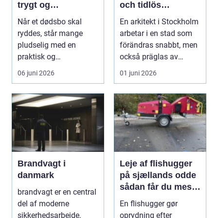
trygt og
och tidlös
respektfuldt forløb
arkitektur i
Når et dødsbo skal
En arkitekt i Stockholm
huvudstaden
ryddes, står mange
arbetar i en stad som
pludselig med en
förändras snabbt, men
praktisk og
också präglas av
følelsesmæssig
starka historis...
06 juni 2026
01 juni 2026
opgave på én gang....
Brandvagt i
Leje af flishugger
danmark
på sjællands odde
sådan får du mest
brandvagt er en central
ud af arbejdet
del af moderne
En flishugger gør
sikkerhedsarbejde,
oprydning efter