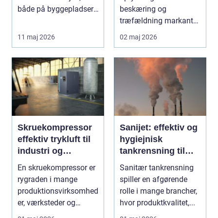
både på byggepladser,
beskæring og
ved events og i virk...
træfældning markant
lettere. I stedet for at
11 maj 2026
02 maj 2026
bruge we...
Skruekompressor
Sanijet: effektiv og
effektiv trykluft til
hygiejnisk
industri og
tankrensning til
værksted
krævende
En skruekompressor er
Sanitær tankrensning
industrier
rygraden i mange
spiller en afgørende
produktionsvirksomhed
rolle i mange brancher,
er, værksteder og
hvor produktkvalitet,...
autohuse. Den leverer