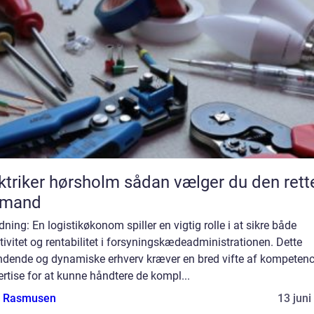
ker hørsholm sådan vælger du den rette
gmand
dning: En logistikøkonom spiller en vigtig rolle i at sikre både
tivitet og rentabilitet i forsyningskædeadministrationen. Dette
dende og dynamiske erhverv kræver en bred vifte af kompetenc
rtise for at kunne håndtere de kompl...
a Rasmusen
13 juni