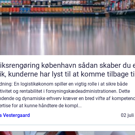
srengøring københavn sådan skaber du en
ik, kunderne har lyst til at komme tilbage ti
dning: En logistikøkonom spiller en vigtig rolle i at sikre både
tivitet og rentabilitet i forsyningskædeadministrationen. Dette
dende og dynamiske erhverv kræver en bred vifte af kompetenc
rtise for at kunne håndtere de kompl...
a Vestergaard
02 jul