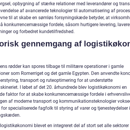
ørgsel, opbygning af stærke relationer med leverandører og trans
vendelse af avancerede teknologier til automatisering af proces
vne til at skabe en sømløs forsyningskæde betyder, at virksom
å konkurrencemæssige fordele, såsom hurtigere levering, lavere
inger og forbedret kundetilfredshed.
torisk gennemgang af logistikøk
ens rødder kan spores tilbage til militære operationer i gamle
ationer som Romerriget og det gamle Egypten. Den anvendte konc
rstyring, transport og ruteoptimering for at understøtte
kineriet. I løbet af det 20. århundrede blev logistikøkonomi en
de faktor for at skabe konkurrencemæssige fordele i erhvervsliv
ngen af moderne transport og kommunikationsteknologier vokse
for specialiserede fagfolk til styring af varer og tjenesteydelser 
ngskæden.
 logistikøkonomi blevet en integreret del af stort set alle sektorer