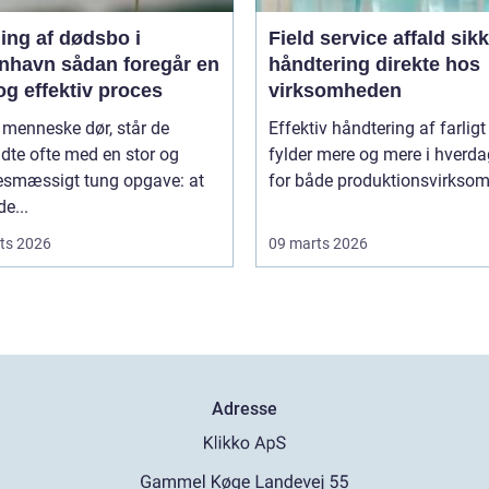
ing af dødsbo i
Field service affald sikker
ådan foregår en
håndtering direkte hos
og effektiv proces
virksomheden
 menneske dør, står de
Effektiv håndtering af farligt
adte ofte med en stor og
fylder mere og mere i hverd
sesmæssigt tung opgave: at
for både produktionsvirksom
de...
ts 2026
09 marts 2026
Adresse