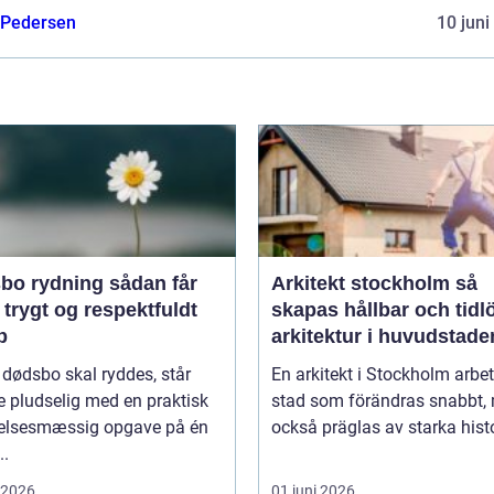
 Pedersen
10 juni
rydning sådan får
Arkitekt stockholm så
 trygt og respektfuldt
skapas hållbar och tidl
b
arkitektur i huvudstade
 dødsbo skal ryddes, står
En arkitekt i Stockholm arbet
 pludselig med en praktisk
stad som förändras snabbt,
lelsesmæssig opgave på én
också präglas av starka histo
..
i 2026
01 juni 2026