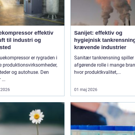
ompressor effektiv
Sanijet: effektiv og
uft til industri og
hygiejnisk tankrensning 
sted
krævende industrier
uekompressor er rygraden i
Sanitær tankrensning spiller
 produktionsvirksomheder,
afgørende rolle i mange bran
teder og autohuse. Den
hvor produktkvalitet,...
 ...
 2026
01 maj 2026