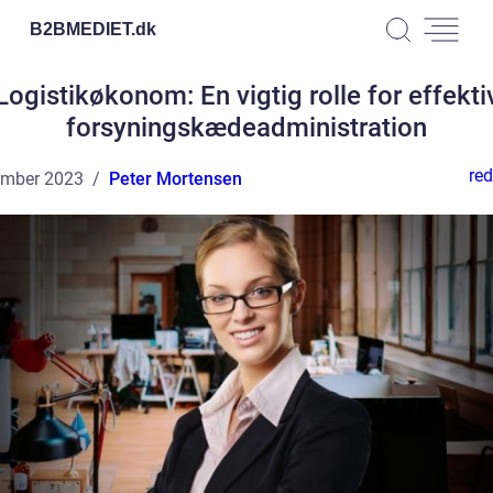
B2BMEDIET.
dk
Logistikøkonom: En vigtig rolle for effekti
forsyningskædeadministration
red
ember 2023
Peter Mortensen