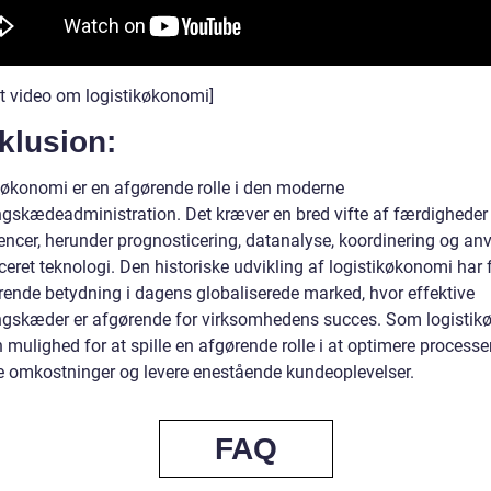
æt video om logistikøkonomi]
klusion:
køkonomi er en afgørende rolle i den moderne
ngskædeadministration. Det kræver en bred vifte af færdigheder
ncer, herunder prognosticering, datanalyse, koordinering og an
eret teknologi. Den historiske udvikling af logistikøkonomi har fø
rende betydning i dagens globaliserede marked, hvor effektive
ngskæder er afgørende for virksomhedens succes. Som logisti
mulighed for at spille en afgørende rolle i at optimere processer
e omkostninger og levere enestående kundeoplevelser.
FAQ