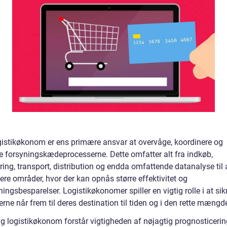
istikøkonom er ens primære ansvar at overvåge, koordinere og
e forsyningskædeprocesserne. Dette omfatter alt fra indkøb,
ring, transport, distribution og endda omfattende datanalyse til 
cere områder, hvor der kan opnås større effektivitet og
ngsbesparelser. Logistikøkonomer spiller en vigtig rolle i at sikr
rne når frem til deres destination til tiden og i den rette mængd
ig logistikøkonom forstår vigtigheden af nøjagtig prognosticerin