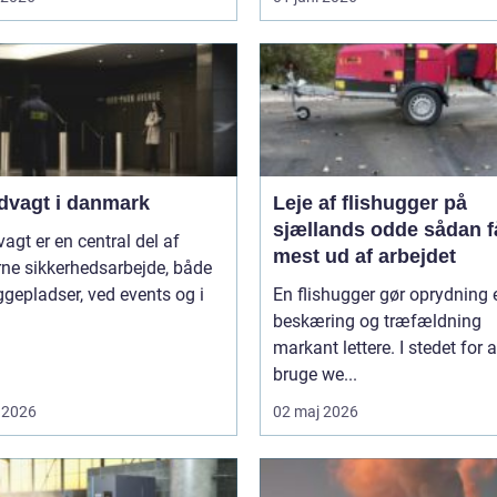
dvagt i danmark
Leje af flishugger på
sjællands odde sådan får du
agt er en central del af
mest ud af arbejdet
ne sikkerhedsarbejde, både
gepladser, ved events og i
En flishugger gør oprydning 
beskæring og træfældning
markant lettere. I stedet for a
bruge we...
 2026
02 maj 2026