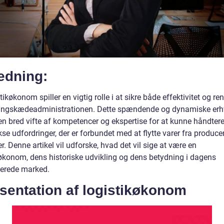
edning:
tikøkonom spiller en vigtig rolle i at sikre både effektivitet og ren
ningskædeadministrationen. Dette spændende og dynamiske erh
en bred vifte af kompetencer og ekspertise for at kunne håndter
e udfordringer, der er forbundet med at flytte varer fra producen
r. Denne artikel vil udforske, hvad det vil sige at være en
køkonom, dens historiske udvikling og dens betydning i dagens
serede marked.
sentation af logistikøkonom