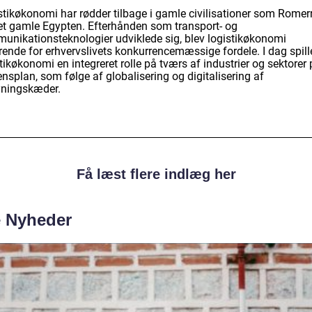
stikøkonomi har rødder tilbage i gamle civilisationer som Romerr
et gamle Egypten. Efterhånden som transport- og
unikationsteknologier udviklede sig, blev logistikøkonomi
rende for erhvervslivets konkurrencemæssige fordele. I dag spill
tikøkonomi en integreret rolle på tværs af industrier og sektorer
nsplan, som følge af globalisering og digitalisering af
yningskæder.
Få læst flere indlæg her
e Nyheder