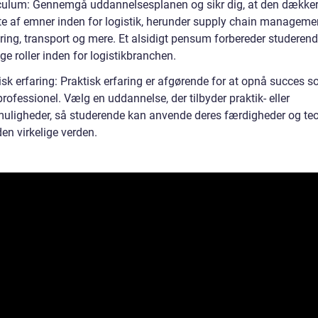
iculum: Gennemgå uddannelsesplanen og sikr dig, at den dækker
fte af emner inden for logistik, herunder supply chain manageme
yring, transport og mere. Et alsidigt pensum forbereder studeren
ige roller inden for logistikbranchen.
isk erfaring: Praktisk erfaring er afgørende for at opnå succes 
professionel. Vælg en uddannelse, der tilbyder praktik- eller
muligheder, så studerende kan anvende deres færdigheder og teo
den virkelige verden.