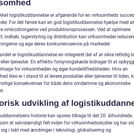
ksomhed
ykket logistikuddannelse er afgørende for en virksomheds succe
åder. For det første kan en god logistikuddannelse hjælpe med at
e omkostningerne ved produktionsprocessen. Ved at optimere
t, indkøb, lagerstyring og distribution kan virksomheder reducer
ingerne og øge deres konkurrenceevne på markedet.
andet er logistikuddannelse en integreret del af at sikre rettidig l
 eller tjenester. En effektiv forsyningskæde bidrager til at opbygg
t image for virksomheden og øger kundetilfredsheden. Hvis en
ed ikke er i stand til at levere produkter eller tjenester til tiden, 
vorlige konsekvenser for både dens omdømme og økonomiske
er.
orisk udvikling af logistikuddann
uddannelsens historie kan spores tilbage til det 20. århundrede.
som et selvstændigt felt inden for virksomhedsstudier og har si
 sig i takt med ændringer i teknologi, globalisering og