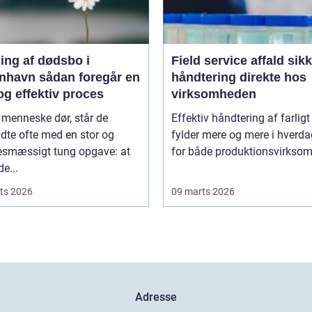
ing af dødsbo i
Field service affald sikker
ådan foregår en
håndtering direkte hos
og effektiv proces
virksomheden
 menneske dør, står de
Effektiv håndtering af farligt
adte ofte med en stor og
fylder mere og mere i hverd
sesmæssigt tung opgave: at
for både produktionsvirksom
de...
ts 2026
09 marts 2026
Adresse