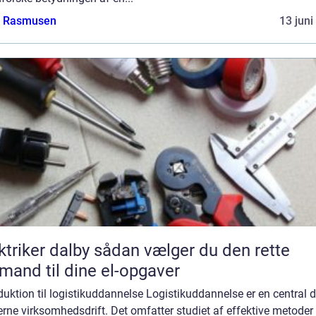
a Rasmusen
13 juni
er dalby sådan vælger du den rette
mand til dine el-opgaver
duktion til logistikuddannelse Logistikuddannelse er en central d
ne virksomhedsdrift. Det omfatter studiet af effektive metoder t