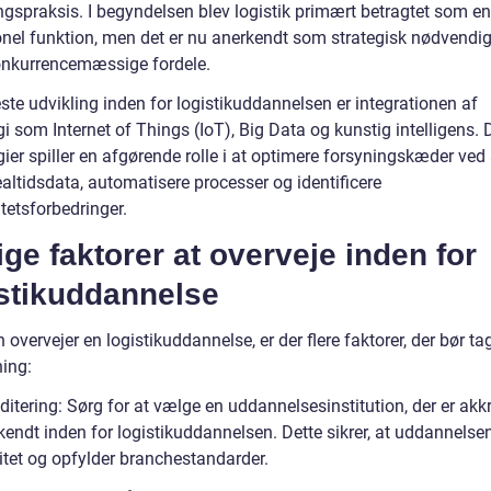
ngspraksis. I begyndelsen blev logistik primært betragtet som en
onel funktion, men det er nu anerkendt som strategisk nødvendig
nkurrencemæssige fordele.
ste udvikling inden for logistikuddannelsen er integrationen af
i som Internet of Things (IoT), Big Data og kunstig intelligens. 
ier spiller en afgørende rolle i at optimere forsyningskæder ved 
ealtidsdata, automatisere processer og identificere
itetsforbedringer.
ige faktorer at overveje inden for
istikuddannelse
overvejer en logistikuddannelse, er der flere faktorer, der bør ta
ning:
ditering: Sørg for at vælge en uddannelsesinstitution, der er akkr
endt inden for logistikuddannelsen. Dette sikrer, at uddannelsen
itet og opfylder branchestandarder.