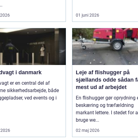
..
i 2026
01 juni 2026
dvagt i danmark
Leje af flishugger på
sjællands odde sådan får du
agt er en central del af
mest ud af arbejdet
ne sikkerhedsarbejde, både
gepladser, ved events og i
En flishugger gør oprydning 
beskæring og træfældning
markant lettere. I stedet for a
bruge we...
 2026
02 maj 2026