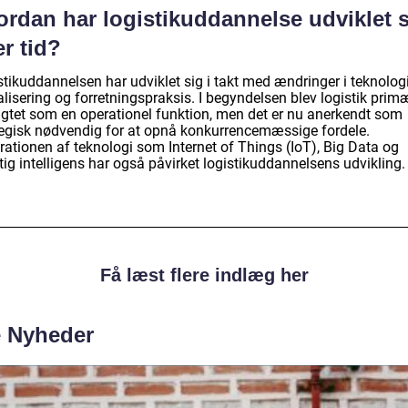
ordan har logistikuddannelse udviklet 
r tid?
tikuddannelsen har udviklet sig i takt med ændringer i teknologi
lisering og forretningspraksis. I begyndelsen blev logistik prim
agtet som en operationel funktion, men det er nu anerkendt som
tegisk nødvendig for at opnå konkurrencemæssige fordele.
rationen af teknologi som Internet of Things (IoT), Big Data og
ig intelligens har også påvirket logistikuddannelsens udvikling.
Få læst flere indlæg her
e Nyheder