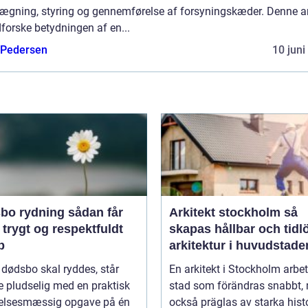
lægning, styring og gennemførelse af forsyningskæder. Denne ar
dforske betydningen af en...
 Pedersen
10 juni
rydning sådan får
Arkitekt stockholm så
 trygt og respektfuldt
skapas hållbar och tidl
b
arkitektur i huvudstade
 dødsbo skal ryddes, står
En arkitekt i Stockholm arbet
 pludselig med en praktisk
stad som förändras snabbt,
lelsesmæssig opgave på én
också präglas av starka histo