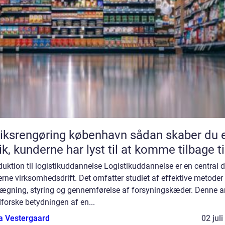
srengøring københavn sådan skaber du en
ik, kunderne har lyst til at komme tilbage ti
duktion til logistikuddannelse Logistikuddannelse er en central d
ne virksomhedsdrift. Det omfatter studiet af effektive metoder t
lægning, styring og gennemførelse af forsyningskæder. Denne ar
dforske betydningen af en...
a Vestergaard
02 jul