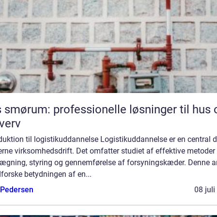
 smørum: professionelle løsninger til hus 
verv
duktion til logistikuddannelse Logistikuddannelse er en central d
ne virksomhedsdrift. Det omfatter studiet af effektive metoder t
lægning, styring og gennemførelse af forsyningskæder. Denne ar
dforske betydningen af en...
 Pedersen
08 jul