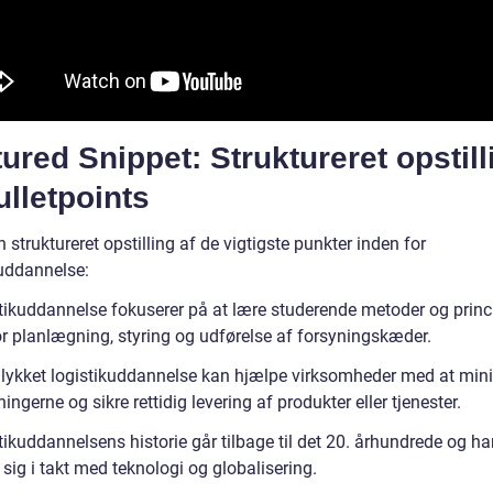
ured Snippet: Struktureret opstill
ulletpoints
n struktureret opstilling af de vigtigste punkter inden for
kuddannelse:
tikuddannelse fokuserer på at lære studerende metoder og princ
or planlægning, styring og udførelse af forsyningskæder.
llykket logistikuddannelse kan hjælpe virksomheder med at min
ngerne og sikre rettidig levering af produkter eller tjenester.
ikuddannelsens historie går tilbage til det 20. århundrede og ha
 sig i takt med teknologi og globalisering.