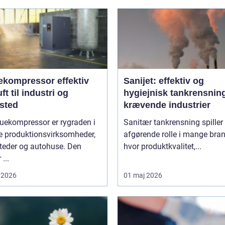
ompressor effektiv
Sanijet: effektiv og
uft til industri og
hygiejnisk tankrensning 
sted
krævende industrier
uekompressor er rygraden i
Sanitær tankrensning spiller
 produktionsvirksomheder,
afgørende rolle i mange bran
teder og autohuse. Den
hvor produktkvalitet,...
 ...
 2026
01 maj 2026