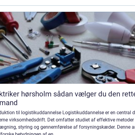
ker hørsholm sådan vælger du den rette
gmand
duktion til logistikuddannelse Logistikuddannelse er en central d
ne virksomhedsdrift. Det omfatter studiet af effektive metoder t
lægning, styring og gennemførelse af forsyningskæder. Denne ar
dforske betydningen af en...