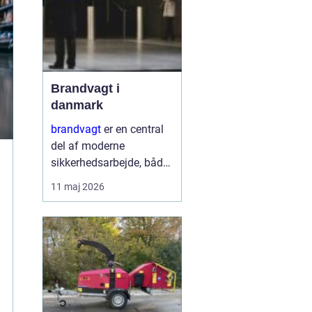
Brandvagt i
danmark
brandvagt
er en central
del af moderne
sikkerhedsarbejde, både
på byggepladser, ved
11 maj 2026
events og i virksomheder
med forhøjet
brandrisiko. En
professionel ordning
med brandvagt handler
ikke kun...