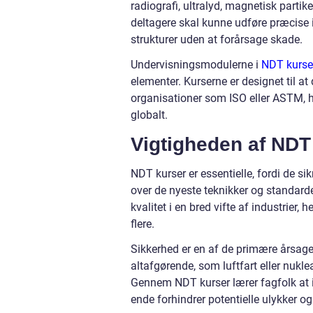
radiografi, ultralyd, magnetisk partik
deltagere skal kunne udføre præcise in
strukturer uden at forårsage skade.
Undervisningsmodulerne i
NDT kurse
elementer. Kurserne er designet til a
organisationer som ISO eller ASTM, hv
globalt.
Vigtigheden af NDT
NDT kurser er essentielle, fordi de si
over de nyeste teknikker og standarde
kvalitet i en bred vifte af industrier
flere.
Sikkerhed er en af de primære årsager ti
altafgørende, som luftfart eller nuklea
Gennem NDT kurser lærer fagfolk at id
ende forhindrer potentielle ulykker o