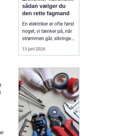
sådan vælger du
den rette fagmand
En elektriker er ofte først
noget, vi tænker på, når
strømmen går, sikringen
springer, eller vi står med
13 juni 2026
en akut fejl på en
installation. Men i en by
som Hørsholm, hvor
mange boliger er ældre,
og flere bygger om eller
t
udvider, spiller en dygtig
t
elekt...
er