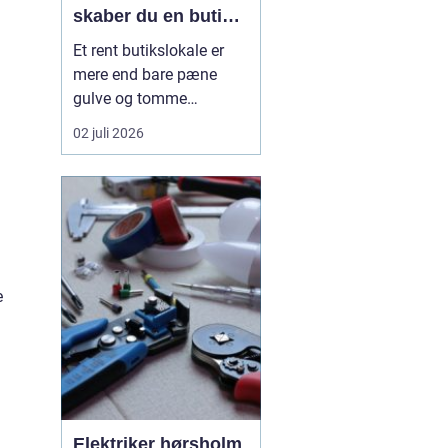
skaber du en butik,
kunderne har lyst til
Et rent butikslokale er
at komme tilbage til
mere end bare pæne
gulve og tomme
skraldespande.
02 juli 2026
Rengøringen påvirker
kundernes
førstehåndsindtryk, hvor
længe de bliver i
butikken, og om de
vælger at komme igen.
Særligt i en
e
konkurrencepræget by
som København kan
målrettet ...
Elektriker hørsholm