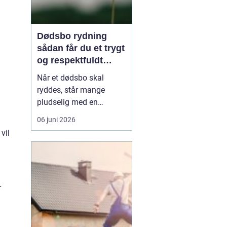
Dødsbo rydning
sådan får du et trygt
og respektfuldt
forløb
Når et dødsbo skal
ryddes, står mange
pludselig med en
praktisk og
06 juni 2026
følelsesmæssig opgave
vil
på én gang. Ting, møbler
og personlige ejendele
rummer minder, og
samtidig er der
tidsfrister, økonomi og
r
måske uenighed i
familien. Her kan en
professionel løsn...