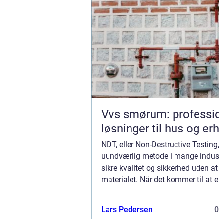
Vvs smørum: professio
løsninger til hus og er
NDT, eller Non-Destructive Testing,
uundværlig metode i mange industr
sikre kvalitet og sikkerhed uden a
materialet. Når det kommer til at 
kompetencerne inden for NDT, er k
uundgåelige. Denne...
Lars Pedersen
0