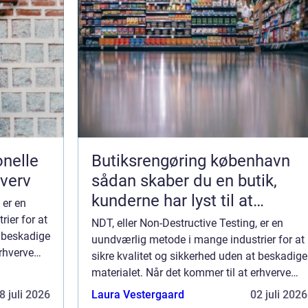
nelle
Butiksrengøring københavn
hverv
sådan skaber du en butik,
kunderne har lyst til at
 er en
komme tilbage til
ier for at
NDT, eller Non-Destructive Testing, er en
t beskadige
uundværlig metode i mange industrier for at
erhverve
sikre kvalitet og sikkerhed uden at beskadige
urser
materialet. Når det kommer til at erhverve
kompetencerne inden for NDT, er kurser
8 juli 2026
Laura Vestergaard
02 juli 2026
uundgåelige. Denne...