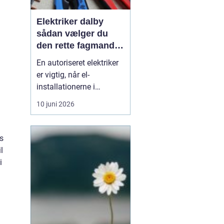
Elektriker dalby
sådan vælger du
den rette fagmand
til dine el-opgaver
En autoriseret elektriker
er vigtig, når el-
installationerne i
hjemmet eller
10 juni 2026
virksomheden skal være
både sikre og lovlige.
Fejl på el-installationer
s
kan give alt fra små
l
gener til alvorlige
i
ulykker. Mange søger
derf...