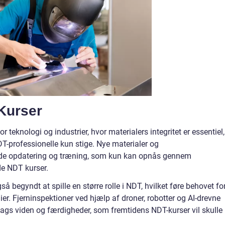
Kurser
eknologi og industrier, hvor materialers integritet er essentiel, 
T-professionelle kun stige. Nye materialer og
nde opdatering og træning, som kun kan opnås gennem
de NDT kurser.
så begyndt at spille en større rolle i NDT, hvilket føre behovet fo
er. Fjerninspektioner ved hjælp af droner, robotter og AI-drevne
lags viden og færdigheder, som fremtidens NDT-kurser vil skulle