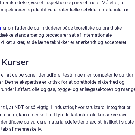
elfremkaldelse, visuel inspektion og meget mere. Målet er, at
spektioner og identificere potentielle defekter i materialer og
r
er omfattende og inkluderer både teoretiske og praktiske
t dække standarder og procedurer sat af internationale
ilket sikrer, at de lærte teknikker er anerkendt og accepteret
 Kurser
krer, at de personer, der udfører testningen, er kompetente og klar
r. Denne ekspertise er kritisk for at opretholde sikkerhed og
, herunder luftfart, olie og gas, bygge- og anlægssektoren og mang
l, at NDT er så vigtig. I industrier, hvor strukturel integritet er
r energi, kan en enkelt fejl føre til katastrofale konsekvenser.
entificere og vurdere materialedefekter præcist, hvilket i sidste
g tab af menneskeliv.