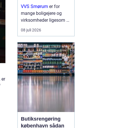
erhverv
VVS Smørum
er for
mange boligejere og
virksomheder ligesom en
tryg livline, når vand,
08 juli 2026
varme eller afløb driller.
Vvs arbejde handler ikke
kun om rør og ventiler,
men om sikkerhed,
komfort og en ...
 er
f
Butiksrengøring
københavn sådan