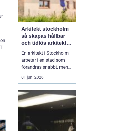
er
Arkitekt stockholm
så skapas hållbar
den
och tidlös arkitektur
DT
i huvudstaden
En arkitekt i Stockholm
arbetar i en stad som
förändras snabbt, men
också präglas av starka
01 juni 2026
historiska lager. Det gör
rollen både komplex och
spännande. När en
privatperson,
fastighetsägare eller
verksamhet anlitar en
arkitekt i Stockholm
handlar upp...