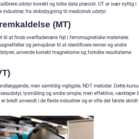
alibrere udstyr korrekt og tolke data præcist. UT er især nyttig i
industrier, fra skibsbygning til medicinsk udstyr.
fremkaldelse (MT)
 til at finde overfladenære fejl i ferromagnetiske materialer.
gnetfelter og jernspåner til at identificere revner og andre
udstyret, anvende korrekt magnetisme og fortolke resultaterne
VT)
rundlæggende, men samtidig vigtigste, NDT metoder. Dette kursu
lsesudstyr, lysmåling og andre simple, men effektive, værktøjer ti
 bredt anvendt i de fleste industrier og er ofte det første skridt 