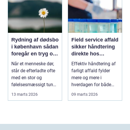
Rydning af dødsbo
Field service affald
i københavn sådan
sikker håndtering
foregår en tryg og
direkte hos
effektiv proces
virksomheden
Når et menneske dør,
Effektiv håndtering af
står de efterladte ofte
farligt affald fylder
med en stor og
mere og mere i
følelsesmæssigt tung
hverdagen for både
opgave: at få rydde...
produktionsvirksomhe
13 marts 2026
09 marts 2026
d...