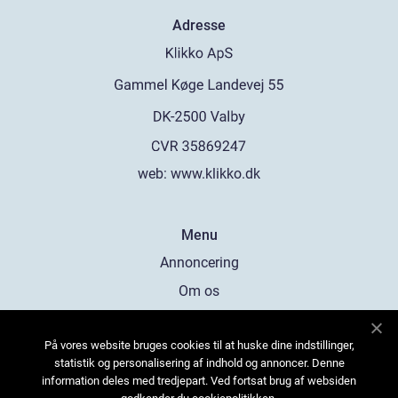
Adresse
web:
www.klikko.dk
Menu
Annoncering
Om os
Cookies
På vores website bruges cookies til at huske dine indstillinger,
Kontakt os
statistik og personalisering af indhold og annoncer. Denne
Sitemap
information deles med tredjepart. Ved fortsat brug af websiden