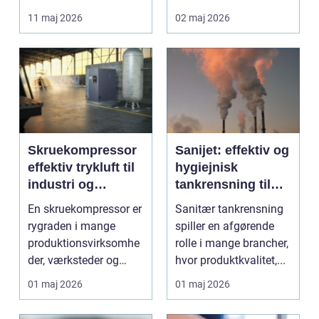
lettere. I stedet for at
11 maj 2026
02 maj 2026
bruge we...
Skruekompressor
Sanijet: effektiv og
effektiv trykluft til
hygiejnisk
industri og
tankrensning til
værksted
krævende
En skruekompressor er
Sanitær tankrensning
industrier
rygraden i mange
spiller en afgørende
produktionsvirksomhe
rolle i mange brancher,
der, værksteder og
hvor produktkvalitet,...
autohuse. Den leverer
01 maj 2026
01 maj 2026
...