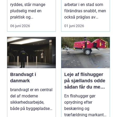
huvudstaden
ryddes, står mange
arbetar i en stad som
pludselig med en
förändras snabbt, men
praktisk og
också präglas av
følelsesmæssig
starka historis...
06 juni 2026
01 juni 2026
opgave på én gang....
Brandvagt i
Leje af flishugger
danmark
på sjællands odde
sådan får du mest
brandvagt er en central
ud af arbejdet
del af moderne
En flishugger gør
sikkerhedsarbejde,
oprydning efter
både på byggepladser,
beskæring og
ved events og i virk...
træfældning markant