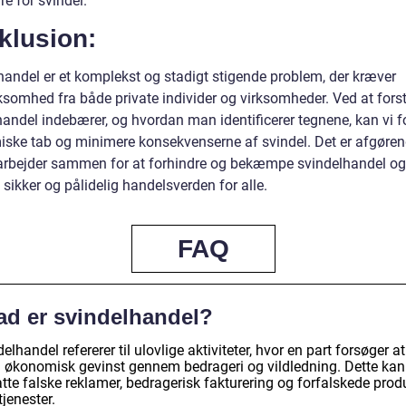
fre for svindel.
klusion:
handel er et komplekst og stadigt stigende problem, der kræver
omhed fra både private individer og virksomheder. Ved at fors
handel indebærer, og hvordan man identificerer tegnene, kan vi f
ske tab og minimere konsekvenserne af svindel. Det er afgørend
 arbejder sammen for at forhindre og bekæmpe svindelhandel o
sikker og pålidelig handelsverden for alle.
FAQ
ad er svindelhandel?
elhandel refererer til ulovlige aktiviteter, hvor en part forsøger at
 økonomisk gevinst gennem bedrageri og vildledning. Dette kan
tte falske reklamer, bedragerisk fakturering og forfalskede prod
 tjenester.