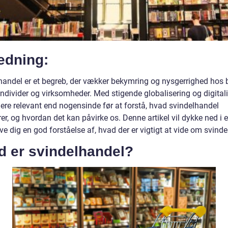
edning:
handel er et begreb, der vækker bekymring og nysgerrighed hos
individer og virksomheder. Med stigende globalisering og digital
mere relevant end nogensinde før at forstå, hvad svindelhandel
er, og hvordan det kan påvirke os. Denne artikel vil dykke ned i
ive dig en god forståelse af, hvad der er vigtigt at vide om svind
d er svindelhandel?