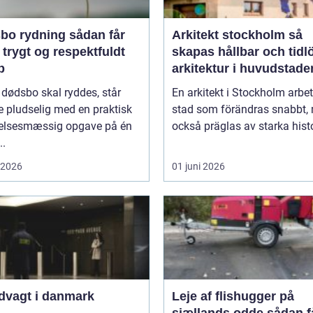
rydning sådan får
Arkitekt stockholm så
 trygt og respektfuldt
skapas hållbar och tidl
b
arkitektur i huvudstade
 dødsbo skal ryddes, står
En arkitekt i Stockholm arbet
 pludselig med en praktisk
stad som förändras snabbt,
lelsesmæssig opgave på én
också präglas av starka histo
..
i 2026
01 juni 2026
dvagt i danmark
Leje af flishugger på