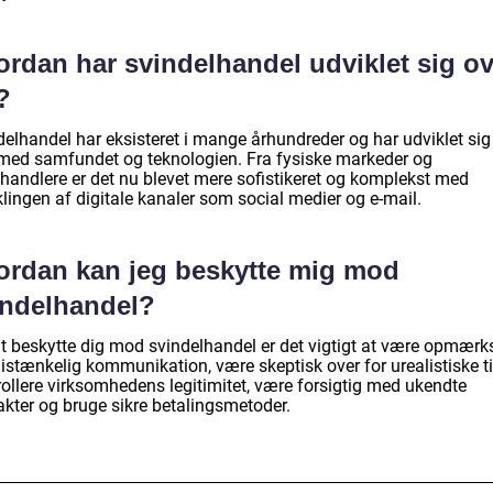
ordan har svindelhandel udviklet sig ov
?
elhandel har eksisteret i mange århundreder og har udviklet sig 
 med samfundet og teknologien. Fra fysiske markeder og
handlere er det nu blevet mere sofistikeret og komplekst med
lingen af digitale kanaler som social medier og e-mail.
ordan kan jeg beskytte mig mod
indelhandel?
at beskytte dig mod svindelhandel er det vigtigt at være opmær
istænkelig kommunikation, være skeptisk over for urealistiske ti
rollere virksomhedens legitimitet, være forsigtig med ukendte
akter og bruge sikre betalingsmetoder.