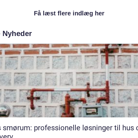
Få læst flere indlæg her
e Nyheder
 smørum: professionelle løsninger til hus 
verv