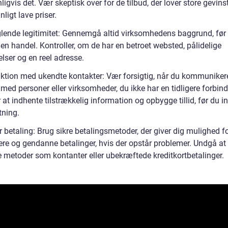
igvis det. Vær skeptisk over for de tilbud, der lover store gevinst
igt lave priser.
lende legitimitet: Gennemgå altid virksomhedens baggrund, før
 en handel. Kontroller, om de har en betroet websted, pålidelige
lser og en reel adresse.
raktion med ukendte kontakter: Vær forsigtig, når du kommuniker
med personer eller virksomheder, du ikke har en tidligere forbinde
 at indhente tilstrækkelig information og opbygge tillid, før du in
tning.
r betaling: Brug sikre betalingsmetoder, der giver dig mulighed fo
lere og gendanne betalinger, hvis der opstår problemer. Undgå at
e metoder som kontanter eller ubekræftede kreditkortbetalinger.