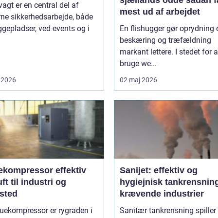
sjællands odde sådan får du
agt er en central del af
mest ud af arbejdet
ne sikkerhedsarbejde, både
gepladser, ved events og i
En flishugger gør oprydning 
beskæring og træfældning
markant lettere. I stedet for a
bruge we...
 2026
02 maj 2026
ompressor effektiv
Sanijet: effektiv og
uft til industri og
hygiejnisk tankrensning 
sted
krævende industrier
uekompressor er rygraden i
Sanitær tankrensning spiller