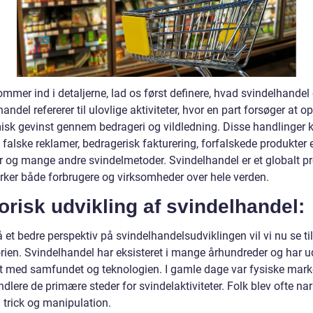
ommer ind i detaljerne, lad os først definere, hvad svindelhandel 
andel refererer til ulovlige aktiviteter, hvor en part forsøger at o
sk gevinst gennem bedrageri og vildledning. Disse handlinger 
falske reklamer, bedragerisk fakturering, forfalskede produkter e
er og mange andre svindelmetoder. Svindelhandel er et globalt p
irker både forbrugere og virksomheder over hele verden.
orisk udvikling af svindelhandel:
å et bedre perspektiv på svindelhandelsudviklingen vil vi nu se t
orien. Svindelhandel har eksisteret i mange århundreder og har u
akt med samfundet og teknologien. I gamle dage var fysiske mar
lere de primære steder for svindelaktiviteter. Folk blev ofte nar
trick og manipulation.