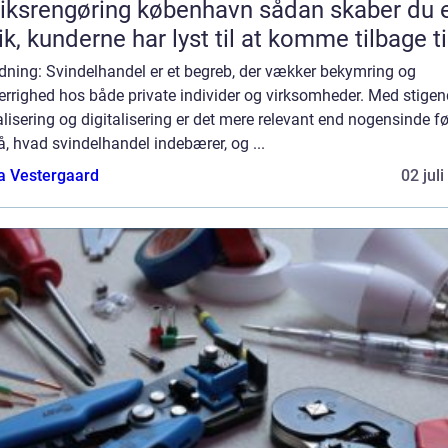
srengøring københavn sådan skaber du en
ik, kunderne har lyst til at komme tilbage ti
dning: Svindelhandel er et begreb, der vækker bekymring og
errighed hos både private individer og virksomheder. Med stige
lisering og digitalisering er det mere relevant end nogensinde fø
å, hvad svindelhandel indebærer, og ...
a Vestergaard
02 jul