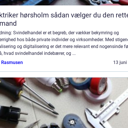
ker hørsholm sådan vælger du den rette
gmand
dning: Svindelhandel er et begreb, der vækker bekymring og
errighed hos både private individer og virksomheder. Med stige
lisering og digitalisering er det mere relevant end nogensinde fø
å, hvad svindelhandel indebærer, og ...
a Rasmusen
13 juni