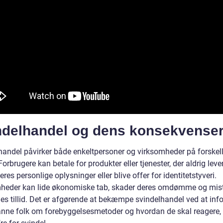
ndelhandel og dens konsekvenser
handel påvirker både enkeltpersoner og virksomheder på forskel
orbrugere kan betale for produkter eller tjenester, der aldrig leve
deres personlige oplysninger eller blive offer for identitetstyveri.
heder kan lide økonomiske tab, skader deres omdømme og mis
es tillid. Det er afgørende at bekæmpe svindelhandel ved at inf
nne folk om forebyggelsesmetoder og hvordan de skal reagere, 