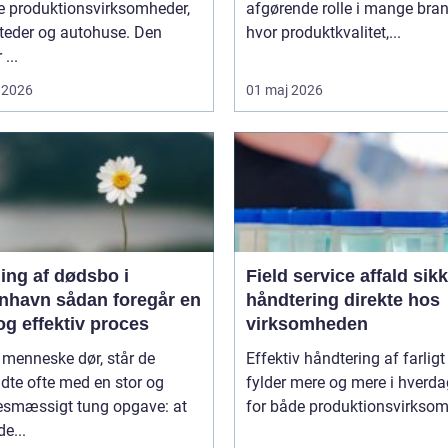
 produktionsvirksomheder,
afgørende rolle i mange bran
teder og autohuse. Den
hvor produktkvalitet,...
 ...
 2026
01 maj 2026
ing af dødsbo i
Field service affald sikker
ådan foregår en
håndtering direkte hos
og effektiv proces
virksomheden
 menneske dør, står de
Effektiv håndtering af farligt
adte ofte med en stor og
fylder mere og mere i hverd
sesmæssigt tung opgave: at
for både produktionsvirksom
de...