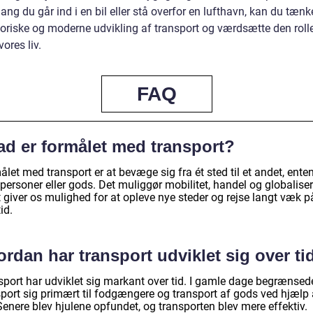
ng du går ind i en bil eller stå overfor en lufthavn, kan du tænk
toriske og moderne udvikling af transport og værdsætte den roll
 vores liv.
FAQ
ad er formålet med transport?
let med transport er at bevæge sig fra ét sted til et andet, ente
personer eller gods. Det muliggør mobilitet, handel og globalise
 giver os mulighed for at opleve nye steder og rejse langt væk p
tid.
rdan har transport udviklet sig over ti
sport har udviklet sig markant over tid. I gamle dage begrænsed
sport sig primært til fodgængere og transport af gods ved hjælp 
Senere blev hjulene opfundet, og transporten blev mere effektiv.