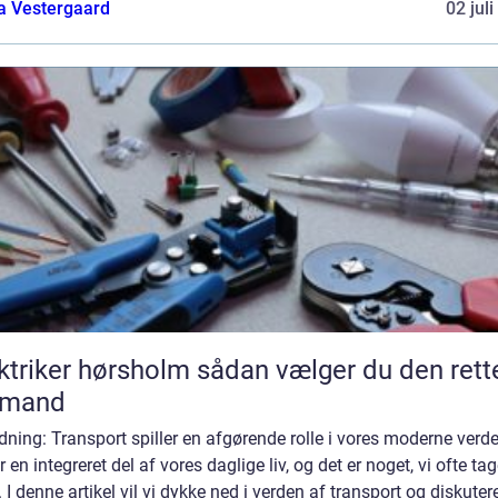
a Vestergaard
02 jul
ker hørsholm sådan vælger du den rette
gmand
dning: Transport spiller en afgørende rolle i vores moderne verd
r en integreret del af vores daglige liv, og det er noget, vi ofte tag
. I denne artikel vil vi dykke ned i verden af transport og diskuter