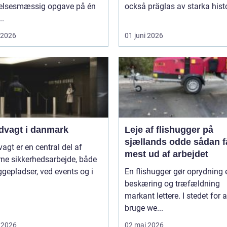
lelsesmæssig opgave på én
också präglas av starka histo
..
i 2026
01 juni 2026
dvagt i danmark
Leje af flishugger på
sjællands odde sådan får du
agt er en central del af
mest ud af arbejdet
ne sikkerhedsarbejde, både
gepladser, ved events og i
En flishugger gør oprydning 
beskæring og træfældning
markant lettere. I stedet for a
bruge we...
 2026
02 maj 2026