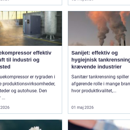
ompressor effektiv
Sanijet: effektiv og
uft til industri og
hygiejnisk tankrensning 
sted
krævende industrier
uekompressor er rygraden i
Sanitær tankrensning spiller
 produktionsvirksomheder,
afgørende rolle i mange bran
teder og autohuse. Den
hvor produktkvalitet,...
 ...
 2026
01 maj 2026