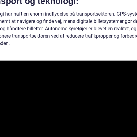
sport og teknologi:
gi har haft en enorm indflydelse på transportsektoren. GPS-sys
nemt at navigere og finde vej, mens digitale billetsystemer gør 
og håndtere billetter. Autonome køretøjer er blevet en realitet, o
onere transportsektoren ved at reducere trafikpropper og forbedr
eden.