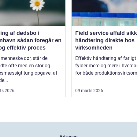
ing af dødsbo i
Field service affald sikker
ådan foregår en
håndtering direkte hos
og effektiv proces
virksomheden
 menneske dør, står de
Effektiv håndtering af farligt
adte ofte med en stor og
fylder mere og mere i hverd
sesmæssigt tung opgave: at
for både produktionsvirksom
de...
ts 2026
09 marts 2026
Adresse