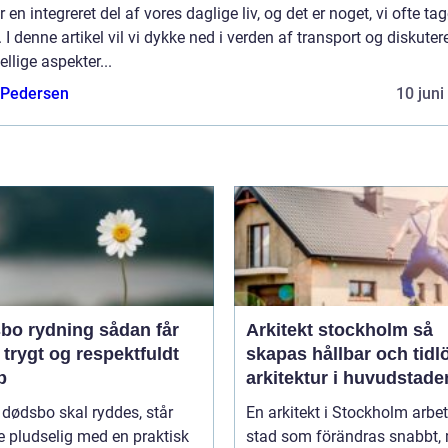
r en integreret del af vores daglige liv, og det er noget, vi ofte tag
. I denne artikel vil vi dykke ned i verden af transport og diskuter
ellige aspekter...
 Pedersen
10 juni
rydning sådan får
Arkitekt stockholm så
 trygt og respektfuldt
skapas hållbar och tidl
b
arkitektur i huvudstade
 dødsbo skal ryddes, står
En arkitekt i Stockholm arbet
 pludselig med en praktisk
stad som förändras snabbt,