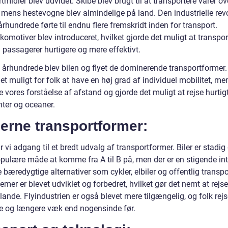
tmidler blev udvidet. Skibe blev brugt til at transportere varer ov
 mens hestevogne blev almindelige på land. Den industrielle revo
århundrede førte til endnu flere fremskridt inden for transport.
motiver blev introduceret, hvilket gjorde det muligt at transpor
 passagerer hurtigere og mere effektivt.
. århundrede blev bilen og flyet de dominerende transportformer. 
et muligt for folk at have en høj grad af individuel mobilitet, men
vores forståelse af afstand og gjorde det muligt at rejse hurtig
nter og oceaner.
erne transportformer:
r vi adgang til et bredt udvalg af transportformer. Biler er stadig
pulære måde at komme fra A til B på, men der er en stigende in
 bæredygtige alternativer som cykler, elbiler og offentlig transpo
mer er blevet udviklet og forbedret, hvilket gør det nemt at rej
lande. Flyindustrien er også blevet mere tilgængelig, og folk rejs
re og længere væk end nogensinde før.