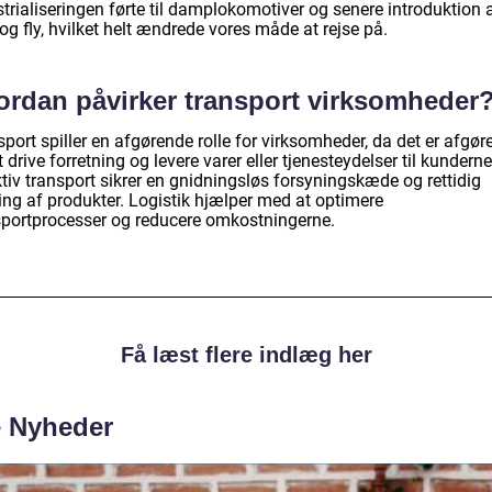
trialiseringen førte til damplokomotiver og senere introduktion 
 og fly, hvilket helt ændrede vores måde at rejse på.
ordan påvirker transport virksomheder
port spiller en afgørende rolle for virksomheder, da det er afgø
t drive forretning og levere varer eller tjenesteydelser til kunderne
tiv transport sikrer en gnidningsløs forsyningskæde og rettidig
ing af produkter. Logistik hjælper med at optimere
sportprocesser og reducere omkostningerne.
Få læst flere indlæg her
e Nyheder