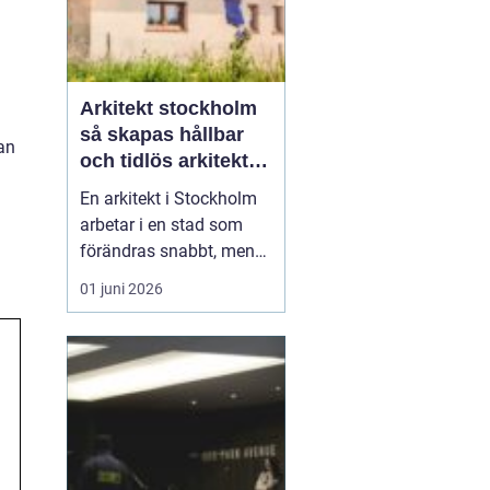
Arkitekt stockholm
n
så skapas hållbar
kan
och tidlös arkitektur
i huvudstaden
En arkitekt i Stockholm
arbetar i en stad som
förändras snabbt, men
också präglas av starka
01 juni 2026
historiska lager. Det gör
rollen både komplex och
spännande. När en
privatperson,
fastighetsägare eller
verksamhet anlitar en
arkitekt i Stockholm
handlar upp...