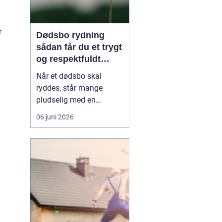
r
Dødsbo rydning
sådan får du et trygt
og respektfuldt
forløb
Når et dødsbo skal
ryddes, står mange
pludselig med en
praktisk og
06 juni 2026
følelsesmæssig opgave
på én gang. Ting, møbler
og personlige ejendele
rummer minder, og
samtidig er der
tidsfrister, økonomi og
måske uenighed i
familien. Her kan en
professionel løsn...