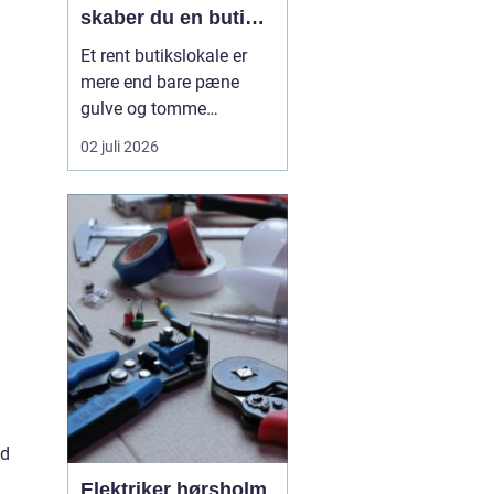
skaber du en butik,
kunderne har lyst til
Et rent butikslokale er
at komme tilbage til
mere end bare pæne
gulve og tomme
skraldespande.
02 juli 2026
Rengøringen påvirker
kundernes
førstehåndsindtryk, hvor
længe de bliver i
butikken, og om de
vælger at komme igen.
Særligt i en
konkurrencepræget by
som København kan
målrettet ...
ed
Elektriker hørsholm