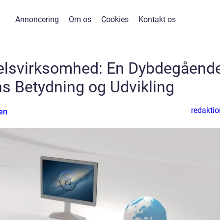
Annoncering
Om os
Cookies
Kontakt os
lsvirksomhed: En Dybdegåend
s Betydning og Udvikling
redaktio
en