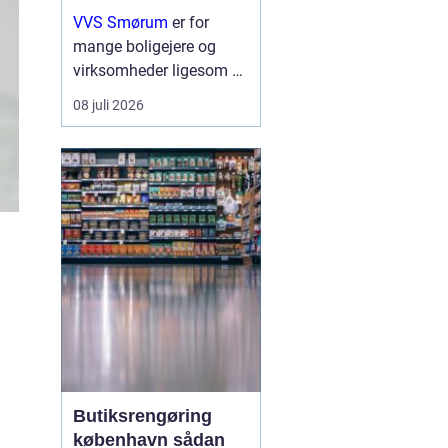
erhverv
VVS Smørum
er for
mange boligejere og
virksomheder ligesom en
tryg livline, når vand,
08 juli 2026
varme eller afløb driller.
Vvs arbejde handler ikke
kun om rør og ventiler,
men om sikkerhed,
komfort og en ...
Butiksrengøring
københavn sådan