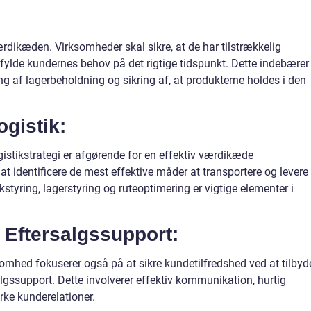
 værdikæden. Virksomheder skal sikre, at de har tilstrækkelig
pfylde kundernes behov på det rigtige tidspunkt. Dette indebærer
g af lagerbeholdning og sikring af, at produkterne holdes i den
ogistik:
gistikstrategi er afgørende for en effektiv værdikæde
 identificere de mest effektive måder at transportere og levere
ikstyring, lagerstyring og ruteoptimering er vigtige elementer i
 Eftersalgssupport:
mhed fokuserer også på at sikre kundetilfredshed ved at tilbyd
gssupport. Dette involverer effektiv kommunikation, hurtig
ke kunderelationer.