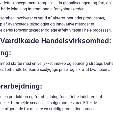
 dette koncept mere komplekst, da globaliseringen tog fart, og
e både lokale og internationale forsyningskæder.
mhed involverer et væld af aktører, herunder producenter,
lp af avancerede teknologier og innovative metoder er
re deres forsyningskæder og øge effektiviteten i hele processen.
 i Værdikæde Handelsvirksomhed:
ing:
hed starter med en vellykket indkøb og sourcing strategi. Dett
er, forhandle konkurrencedygtige priser og sikre, at kvaliteten af
orarbejdning:
em en produktion og forarbejdning fase. Dette indebærer at
eller forarbejde services til salgsmodne varer. Effektiv
 er afgørende for at sikre en smidig produktionsproces.