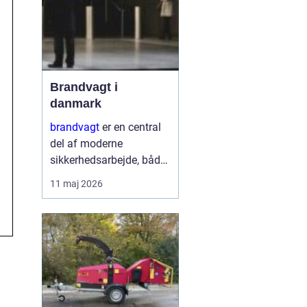
Brandvagt i
danmark
brandvagt
er en central
del af moderne
sikkerhedsarbejde, både
på byggepladser, ved
11 maj 2026
events og i virksomheder
med forhøjet
brandrisiko. En
professionel ordning
med brandvagt handler
ikke kun...