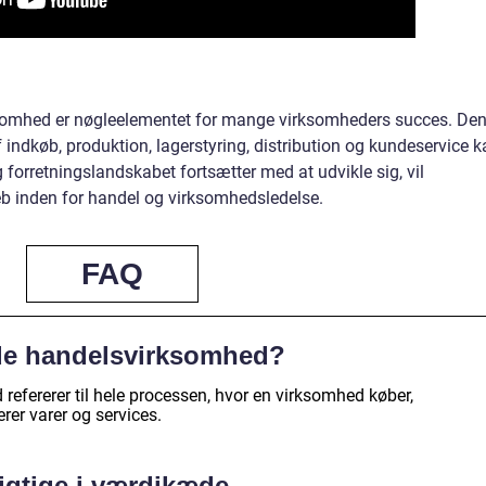
somhed er nøgleelementet for mange virksomheders succes. De
f indkøb, produktion, lagerstyring, distribution og kundeservice 
forretningslandskabet fortsætter med at udvikle sig, vil
eb inden for handel og virksomhedsledelse.
FAQ
de handelsvirksomhed?
fererer til hele processen, hvor en virksomhed køber,
erer varer og services.
vigtige i værdikæde