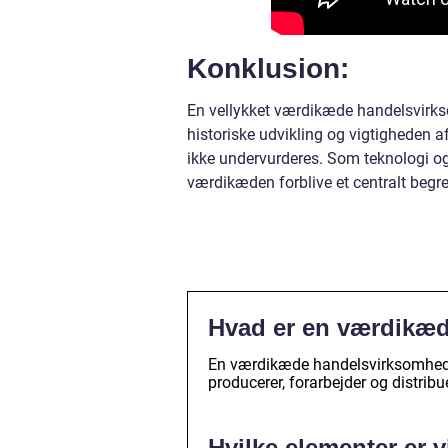
Konklusion:
En vellykket værdikæde handelsvirk
historiske udvikling og vigtigheden a
ikke undervurderes. Som teknologi og 
værdikæden forblive et centralt begr
Hvad er en værdikæ
En værdikæde handelsvirksomhed re
producerer, forarbejder og distribu
Hvilke elementer er 