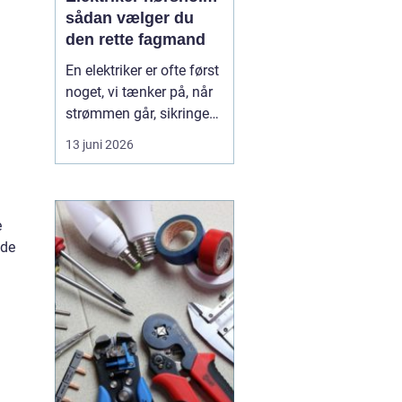
sådan vælger du
den rette fagmand
En elektriker er ofte først
noget, vi tænker på, når
strømmen går, sikringen
springer, eller vi står med
13 juni 2026
en akut fejl på en
installation. Men i en by
som Hørsholm, hvor
mange boliger er ældre,
e
og flere bygger om eller
 de
udvider, spiller en dygtig
elekt...