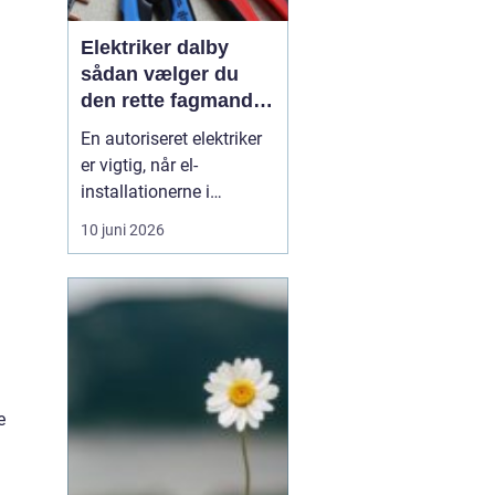
Elektriker dalby
sådan vælger du
den rette fagmand
til dine el-opgaver
En autoriseret elektriker
er vigtig, når el-
installationerne i
hjemmet eller
10 juni 2026
virksomheden skal være
både sikre og lovlige.
Fejl på el-installationer
kan give alt fra små
gener til alvorlige
ulykker. Mange søger
derf...
e