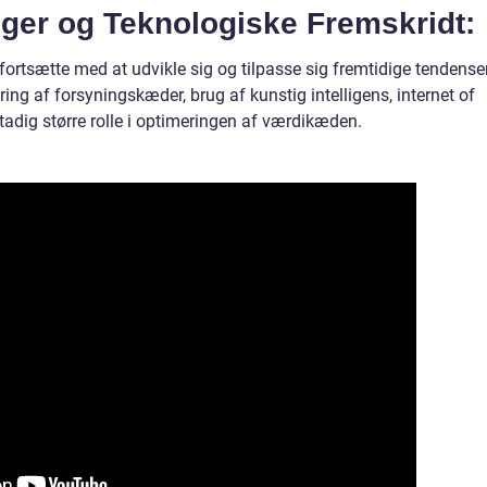
nger og Teknologiske Fremskridt:
rtsætte med at udvikle sig og tilpasse sig fremtidige tendense
ring af forsyningskæder, brug af kunstig intelligens, internet of
 stadig større rolle i optimeringen af værdikæden.