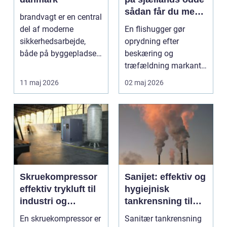
sådan får du mest
brandvagt er en central
ud af arbejdet
del af moderne
En flishugger gør
sikkerhedsarbejde,
oprydning efter
både på byggepladser,
beskæring og
ved events og i virk...
træfældning markant
lettere. I stedet for at
11 maj 2026
02 maj 2026
bruge we...
Skruekompressor
Sanijet: effektiv og
effektiv trykluft til
hygiejnisk
industri og
tankrensning til
værksted
krævende
En skruekompressor er
Sanitær tankrensning
industrier