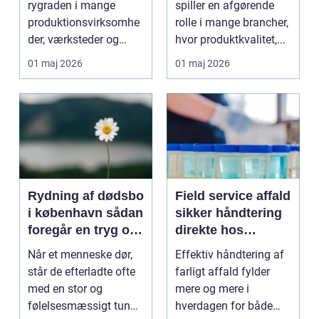
rygraden i mange
spiller en afgørende
produktionsvirksomhe
rolle i mange brancher,
der, værksteder og
hvor produktkvalitet,...
autohuse. Den leverer
01 maj 2026
01 maj 2026
...
Rydning af dødsbo
Field service affald
i københavn sådan
sikker håndtering
foregår en tryg og
direkte hos
effektiv proces
virksomheden
Når et menneske dør,
Effektiv håndtering af
står de efterladte ofte
farligt affald fylder
med en stor og
mere og mere i
følelsesmæssigt tung
hverdagen for både