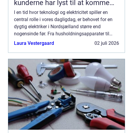
kunderne har lyst til at komme
tilbage til
I en tid hvor teknologi og elektricitet spiller en
central rolle i vores dagligdag, er behovet for en
dygtig elektriker i Nordsjælland større end
nogensinde før. Fra husholdningsapparater til
komplekse elektriske systemer sikkerhe...
Laura Vestergaard
02 juli 2026