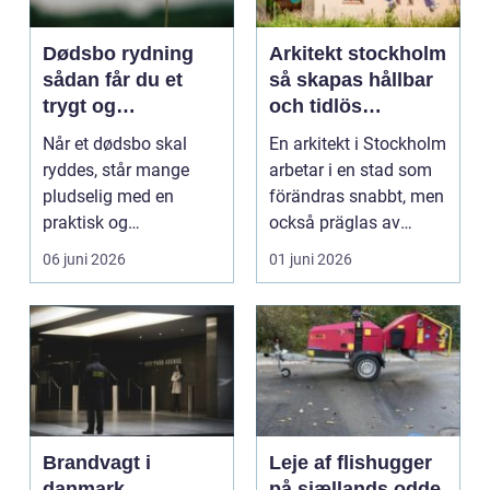
Dødsbo rydning
Arkitekt stockholm
sådan får du et
så skapas hållbar
trygt og
och tidlös
respektfuldt forløb
arkitektur i
Når et dødsbo skal
En arkitekt i Stockholm
huvudstaden
ryddes, står mange
arbetar i en stad som
pludselig med en
förändras snabbt, men
praktisk og
också präglas av
følelsesmæssig
starka historis...
06 juni 2026
01 juni 2026
opgave på én gang....
Brandvagt i
Leje af flishugger
danmark
på sjællands odde