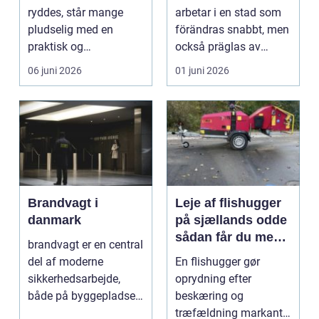
huvudstaden
ryddes, står mange
arbetar i en stad som
pludselig med en
förändras snabbt, men
praktisk og
också präglas av
følelsesmæssig
starka historis...
06 juni 2026
01 juni 2026
opgave på én gang....
Brandvagt i
Leje af flishugger
danmark
på sjællands odde
sådan får du mest
brandvagt er en central
ud af arbejdet
del af moderne
En flishugger gør
sikkerhedsarbejde,
oprydning efter
både på byggepladser,
beskæring og
ved events og i virk...
træfældning markant