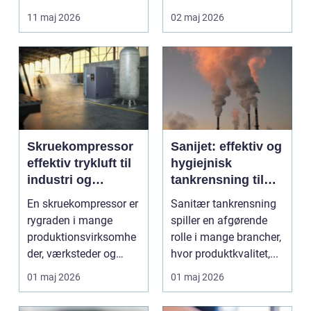
lettere. I stedet for at
11 maj 2026
02 maj 2026
bruge we...
Skruekompressor
Sanijet: effektiv og
effektiv trykluft til
hygiejnisk
industri og
tankrensning til
værksted
krævende
En skruekompressor er
Sanitær tankrensning
industrier
rygraden i mange
spiller en afgørende
produktionsvirksomhe
rolle i mange brancher,
der, værksteder og
hvor produktkvalitet,...
autohuse. Den leverer
01 maj 2026
01 maj 2026
...