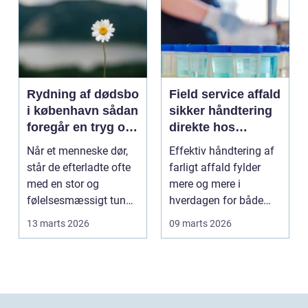
Rydning af dødsbo
Field service affald
i københavn sådan
sikker håndtering
foregår en tryg og
direkte hos
effektiv proces
virksomheden
Når et menneske dør,
Effektiv håndtering af
står de efterladte ofte
farligt affald fylder
med en stor og
mere og mere i
følelsesmæssigt tung
hverdagen for både
opgave: at få rydde...
produktionsvirksomhe
13 marts 2026
09 marts 2026
d...