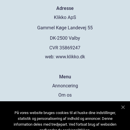
Adresse
web:
www.klikko.dk
Menu
Annoncering
Om os
Cookies
På vores website bruges cookies til at huske dine indstillinger,
Kontakt os
statistik og personalisering af indhold og annoncer. Denne
Sitemap
information deles med tredjepart. Ved fortsat brug af websiden