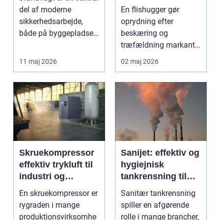
ud af arbejdet
del af moderne
En flishugger gør
sikkerhedsarbejde,
oprydning efter
både på byggepladser,
beskæring og
ved events og i virk...
træfældning markant
lettere. I stedet for at
11 maj 2026
02 maj 2026
bruge we...
Skruekompressor
Sanijet: effektiv og
effektiv trykluft til
hygiejnisk
industri og
tankrensning til
værksted
krævende
En skruekompressor er
Sanitær tankrensning
industrier
rygraden i mange
spiller en afgørende
produktionsvirksomhe
rolle i mange brancher,