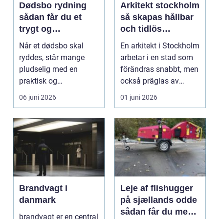
Dødsbo rydning
Arkitekt stockholm
sådan får du et
så skapas hållbar
trygt og
och tidlös
respektfuldt forløb
arkitektur i
Når et dødsbo skal
En arkitekt i Stockholm
huvudstaden
ryddes, står mange
arbetar i en stad som
pludselig med en
förändras snabbt, men
praktisk og
också präglas av
følelsesmæssig
starka historis...
06 juni 2026
01 juni 2026
opgave på én gang....
Brandvagt i
Leje af flishugger
danmark
på sjællands odde
sådan får du mest
brandvagt er en central