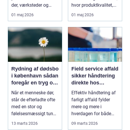
der, værksteder og
hvor produktkvalitet,...
autohuse. Den leverer
01 maj 2026
01 maj 2026
...
Rydning af dødsbo
Field service affald
i københavn sådan
sikker håndtering
foregår en tryg og
direkte hos
effektiv proces
virksomheden
Når et menneske dør,
Effektiv håndtering af
står de efterladte ofte
farligt affald fylder
med en stor og
mere og mere i
følelsesmæssigt tung
hverdagen for både
opgave: at få rydde...
produktionsvirksomhe
13 marts 2026
09 marts 2026
d...