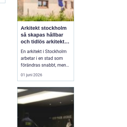
m
Arkitekt stockholm
så skapas hållbar
och tidlös arkitektur
i huvudstaden
En arkitekt i Stockholm
arbetar i en stad som
förändras snabbt, men
också präglas av starka
01 juni 2026
historiska lager. Det gör
rollen både komplex och
spännande. När en
privatperson,
fastighetsägare eller
verksamhet anlitar en
arkitekt i Stockholm
handlar upp...