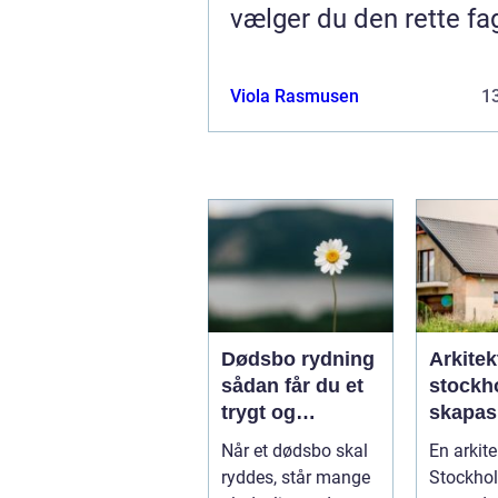
vælger du den rette f
Viola Rasmusen
13
Dødsbo rydning
Arkitek
sådan får du et
stockho
trygt og
skapas
respektfuldt
och tid
Når et dødsbo skal
En arkite
forløb
arkitekt
ryddes, står mange
Stockhol
huvuds