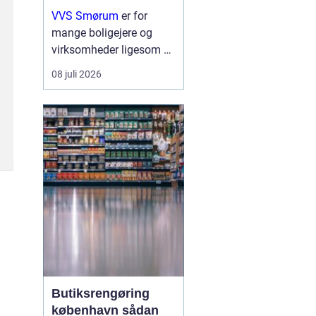
erhverv
VVS Smørum
er for
mange boligejere og
virksomheder ligesom en
tryg livline, når vand,
08 juli 2026
varme eller afløb driller.
Vvs arbejde handler ikke
kun om rør og ventiler,
men om sikkerhed,
komfort og en ...
Butiksrengøring
københavn sådan