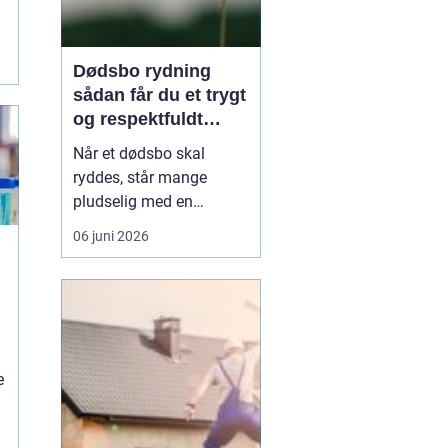
Dødsbo rydning
sådan får du et trygt
og respektfuldt
forløb
Når et dødsbo skal
ryddes, står mange
pludselig med en
praktisk og
06 juni 2026
følelsesmæssig opgave
på én gang. Ting, møbler
og personlige ejendele
rummer minder, og
samtidig er der
tidsfrister, økonomi og
e
måske uenighed i
familien. Her kan en
professionel løsn...