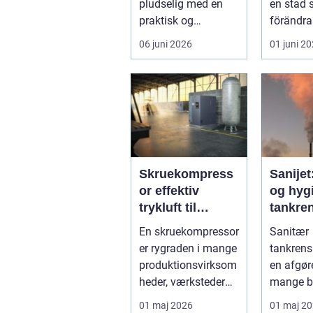
pludselig med en
en stad
praktisk og
förändra
følelsesmæssig
men ock
06 juni 2026
01 juni 2
opgave på én
av starka
gang....
Skruekompress
Sanijet
or effektiv
og hygi
trykluft til
tankren
industri og
kræve
En skruekompressor
Sanitær
værksted
industr
er rygraden i mange
tankrens
produktionsvirksom
en afgøre
heder, værksteder
mange b
og autohuse. Den
hvor
01 maj 2026
01 maj 2