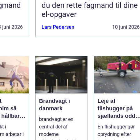
agmand
du den rette fagmand til dine
el-opgaver
 juni 2026
Lars Pedersen
10 juni 2026
t
Brandvagt i
Leje af
lm så
danmark
flishugger på
 hållbar
sjællands odde
brandvagt er en
lös
sådan får du
kt i
central del af
En flishugger gør
ur i
mest ud af
m arbetar i
moderne
oprydning efter
taden
arbejdet