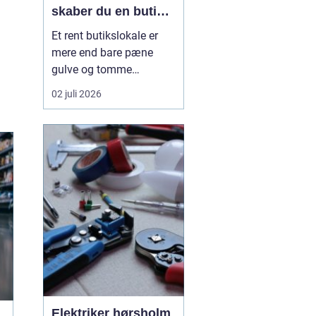
skaber du en butik,
kunderne har lyst til
Et rent butikslokale er
at komme tilbage til
mere end bare pæne
gulve og tomme
skraldespande.
02 juli 2026
Rengøringen påvirker
kundernes
førstehåndsindtryk, hvor
længe de bliver i
butikken, og om de
vælger at komme igen.
Særligt i en
konkurrencepræget by
som København kan
målrettet ...
Elektriker hørsholm