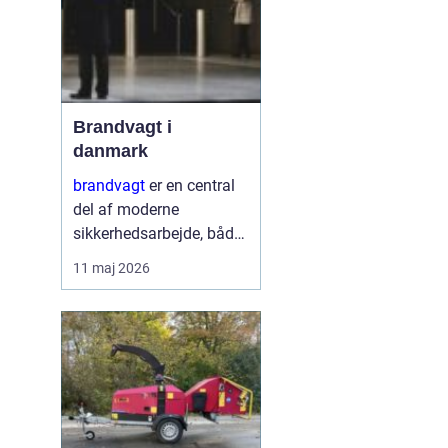
Brandvagt i
danmark
brandvagt
er en central
del af moderne
sikkerhedsarbejde, både
på byggepladser, ved
11 maj 2026
events og i virksomheder
med forhøjet
brandrisiko. En
professionel ordning
med brandvagt handler
ikke kun...