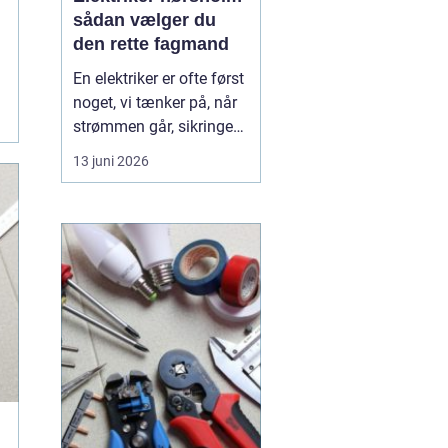
sådan vælger du
den rette fagmand
En elektriker er ofte først
noget, vi tænker på, når
strømmen går, sikringen
springer, eller vi står med
13 juni 2026
en akut fejl på en
installation. Men i en by
som Hørsholm, hvor
mange boliger er ældre,
og flere bygger om eller
udvider, spiller en dygtig
elekt...