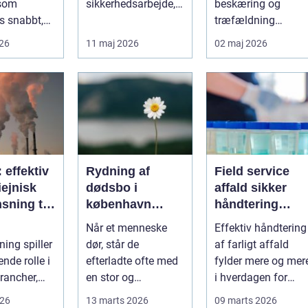
 som
sikkerhedsarbejde,
beskæring og
s snabbt,
både på
træfældning
så präglas
byggepladser, ved
markant lettere. I
026
11 maj 2026
02 maj 2026
 historis...
events og i virk...
stedet for at bruge
we...
: effektiv
Rydning af
Field service
ejnisk
dødsbo i
affald sikker
sning til
københavn
håndtering
nde
sådan foregår
direkte hos
Når et menneske
Effektiv håndtering
ier
en tryg og
virksomheden
ning spiller
dør, står de
af farligt affald
effektiv proces
nde rolle i
efterladte ofte med
fylder mere og mer
rancher,
en stor og
i hverdagen for
følelsesmæssigt
både
026
13 marts 2026
09 marts 2026