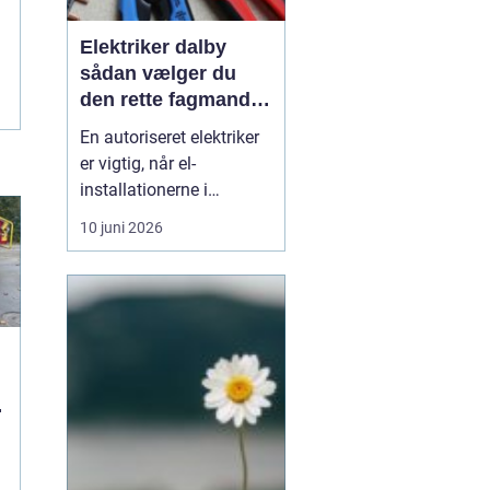
Elektriker dalby
sådan vælger du
den rette fagmand
til dine el-opgaver
En autoriseret elektriker
er vigtig, når el-
installationerne i
hjemmet eller
10 juni 2026
virksomheden skal være
både sikre og lovlige.
Fejl på el-installationer
kan give alt fra små
gener til alvorlige
ulykker. Mange søger
derf...