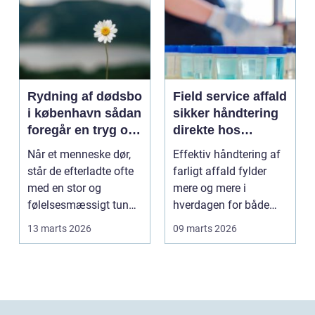
Rydning af dødsbo
Field service affald
i københavn sådan
sikker håndtering
foregår en tryg og
direkte hos
effektiv proces
virksomheden
Når et menneske dør,
Effektiv håndtering af
står de efterladte ofte
farligt affald fylder
med en stor og
mere og mere i
følelsesmæssigt tung
hverdagen for både
opgave: at få rydde...
produktionsvirksomhe
13 marts 2026
09 marts 2026
d...