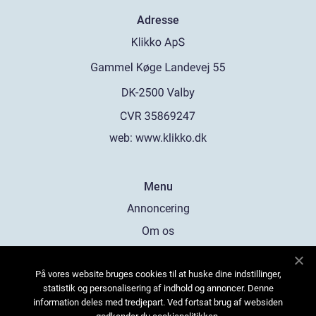
Adresse
web:
www.klikko.dk
Menu
Annoncering
Om os
Cookies
På vores website bruges cookies til at huske dine indstillinger,
Kontakt os
statistik og personalisering af indhold og annoncer. Denne
Sitemap
information deles med tredjepart. Ved fortsat brug af websiden