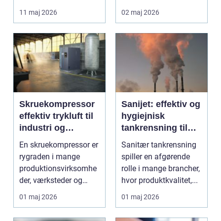
lettere. I stedet for at
11 maj 2026
02 maj 2026
bruge we...
Skruekompressor
Sanijet: effektiv og
effektiv trykluft til
hygiejnisk
industri og
tankrensning til
værksted
krævende
En skruekompressor er
Sanitær tankrensning
industrier
rygraden i mange
spiller en afgørende
produktionsvirksomhe
rolle i mange brancher,
der, værksteder og
hvor produktkvalitet,...
autohuse. Den leverer
01 maj 2026
01 maj 2026
...