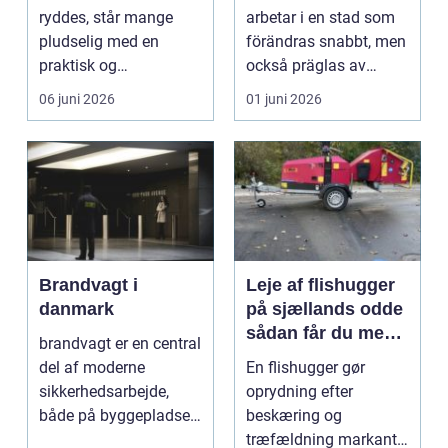
huvudstaden
ryddes, står mange
arbetar i en stad som
pludselig med en
förändras snabbt, men
praktisk og
också präglas av
følelsesmæssig
starka historis...
06 juni 2026
01 juni 2026
opgave på én gang....
Brandvagt i
Leje af flishugger
danmark
på sjællands odde
sådan får du mest
brandvagt er en central
ud af arbejdet
del af moderne
En flishugger gør
sikkerhedsarbejde,
oprydning efter
både på byggepladser,
beskæring og
ved events og i virk...
træfældning markant