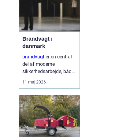
Brandvagt i
danmark
brandvagt
er en central
del af moderne
sikkerhedsarbejde, både
på byggepladser, ved
11 maj 2026
events og i virksomheder
med forhøjet
brandrisiko. En
professionel ordning
med brandvagt handler
ikke kun...