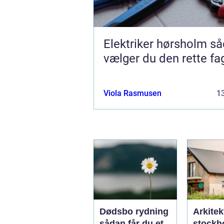
Elektriker hørsholm sådan
vælger du den rette f
Viola Rasmusen
13
Dødsbo rydning
Arkitek
sådan får du et
stockho