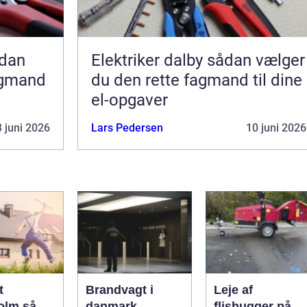
Elektriker dalby sådan vælger
agmand
du den rette fagmand til dine
el-opgaver
 juni 2026
Lars Pedersen
10 juni 2026
t
Brandvagt i
Leje af
lm så
danmark
flishugger på