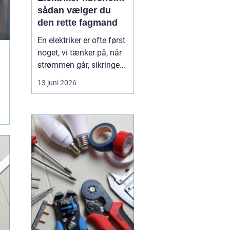
sådan vælger du
den rette fagmand
En elektriker er ofte først
noget, vi tænker på, når
strømmen går, sikringen
springer, eller vi står med
13 juni 2026
en akut fejl på en
installation. Men i en by
som Hørsholm, hvor
mange boliger er ældre,
og flere bygger om eller
udvider, spiller en dygtig
elekt...