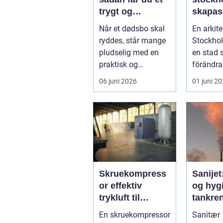
trygt og
skapas
respektfuldt
och tid
Når et dødsbo skal
En arkite
forløb
arkitekt
ryddes, står mange
Stockhol
huvuds
pludselig med en
en stad
praktisk og
förändra
følelsesmæssig
men ock
06 juni 2026
01 juni 2
opgave på én
av starka
gang....
Skruekompress
Sanijet
or effektiv
og hygi
trykluft til
tankren
industri og
kræve
En skruekompressor
Sanitær
værksted
industr