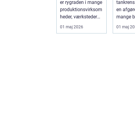
er rygraden i mange
tankrens
produktionsvirksom
en afgøre
heder, værksteder
mange b
og autohuse. Den
hvor
01 maj 2026
01 maj 2
leverer ...
produktkv