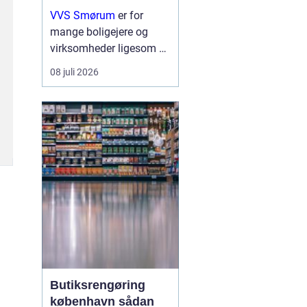
erhverv
VVS Smørum
er for
mange boligejere og
virksomheder ligesom en
tryg livline, når vand,
08 juli 2026
varme eller afløb driller.
Vvs arbejde handler ikke
kun om rør og ventiler,
men om sikkerhed,
komfort og en ...
Butiksrengøring
københavn sådan