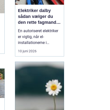
Elektriker dalby
sådan vælger du
den rette fagmand
til dine el-opgaver
En autoriseret elektriker
er vigtig, når el-
installationerne i
hjemmet eller
10 juni 2026
virksomheden skal være
både sikre og lovlige.
Fejl på el-installationer
kan give alt fra små
gener til alvorlige
ulykker. Mange søger
derf...