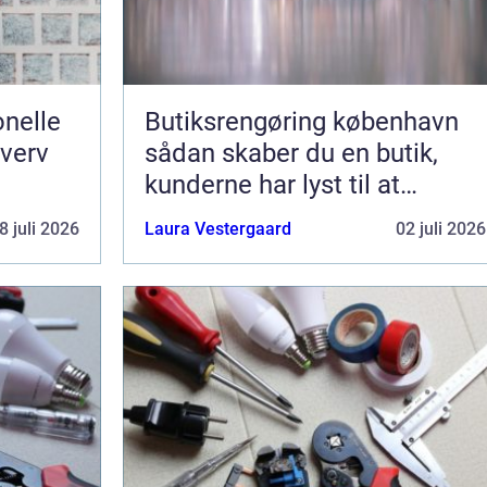
nelle
Butiksrengøring københavn
hverv
sådan skaber du en butik,
kunderne har lyst til at
komme tilbage til
8 juli 2026
Laura Vestergaard
02 juli 2026