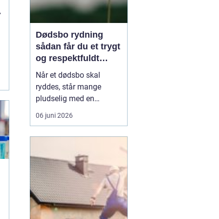
Dødsbo rydning
sådan får du et trygt
og respektfuldt
forløb
Når et dødsbo skal
ryddes, står mange
pludselig med en
praktisk og
06 juni 2026
følelsesmæssig opgave
på én gang. Ting, møbler
og personlige ejendele
rummer minder, og
samtidig er der
tidsfrister, økonomi og
måske uenighed i
familien. Her kan en
professionel løsn...