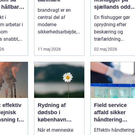
 hållbar
sjællands odde
brandvagt er en
lös
sådan får du
kt i
central del af
En flishugger gør
ur i
mest ud af
m arbetar i
moderne
oprydning efter
taden
arbejdet
 som
sikkerhedsarbejde,
beskæring og
s snabbt,
både på
træfældning
så präglas
byggepladser, ved
markant lettere. I
026
11 maj 2026
02 maj 2026
 historis...
events og i virk...
stedet for at bruge
we...
: effektiv
Rydning af
Field service
ejnisk
dødsbo i
affald sikker
sning til
københavn
håndtering
nde
sådan foregår
direkte hos
Når et menneske
Effektiv håndtering
ier
en tryg og
virksomheden