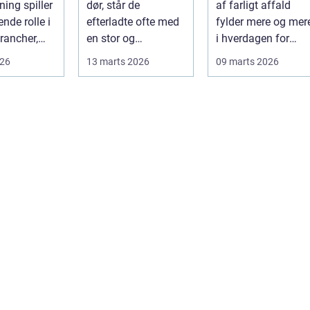
ning spiller
dør, står de
af farligt affald
effektiv proces
nde rolle i
efterladte ofte med
fylder mere og mer
rancher,
en stor og
i hverdagen for
følelsesmæssigt
både
026
13 marts 2026
09 marts 2026
alitet,...
tung opgave: at få
produktionsvirkso
rydde...
hed...