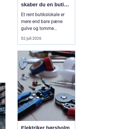
skaber du en butik,
kunderne har lyst til
Et rent butikslokale er
at komme tilbage til
mere end bare pæne
gulve og tomme
skraldespande.
02 juli 2026
Rengøringen påvirker
kundernes
førstehåndsindtryk, hvor
længe de bliver i
butikken, og om de
vælger at komme igen.
Særligt i en
konkurrencepræget by
som København kan
målrettet ...
Elektriker hørsholm