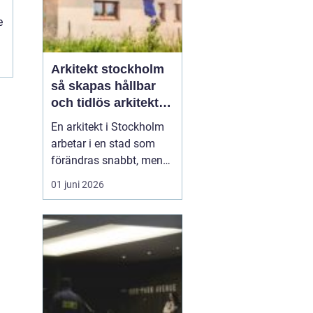
e
Arkitekt stockholm
m
så skapas hållbar
och tidlös arkitektur
i huvudstaden
En arkitekt i Stockholm
arbetar i en stad som
förändras snabbt, men
också präglas av starka
01 juni 2026
historiska lager. Det gör
rollen både komplex och
spännande. När en
privatperson,
fastighetsägare eller
verksamhet anlitar en
arkitekt i Stockholm
handlar upp...