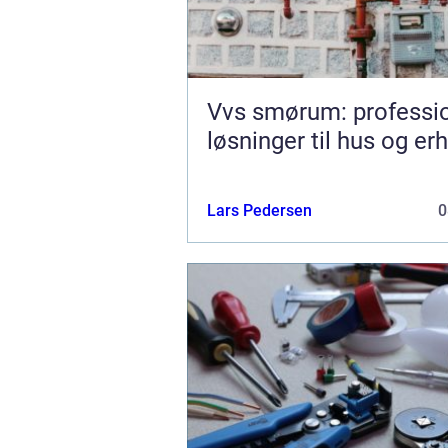
Vvs smørum: professio
løsninger til hus og er
Lars Pedersen
0