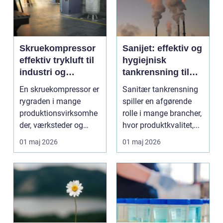
Skruekompressor
Sanijet: effektiv og
effektiv trykluft til
hygiejnisk
industri og
tankrensning til
værksted
krævende
En skruekompressor er
Sanitær tankrensning
industrier
rygraden i mange
spiller en afgørende
produktionsvirksomhe
rolle i mange brancher,
der, værksteder og
hvor produktkvalitet,...
autohuse. Den leverer
01 maj 2026
01 maj 2026
...