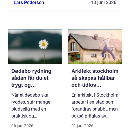
Lars Pedersen
10 juni 2026
Dødsbo rydning
Arkitekt stockholm
sådan får du et
så skapas hållbar
trygt og
och tidlös
respektfuldt forløb
arkitektur i
Når et dødsbo skal
En arkitekt i Stockholm
huvudstaden
ryddes, står mange
arbetar i en stad som
pludselig med en
förändras snabbt, men
praktisk og
också präglas av
følelsesmæssig
starka historis...
06 juni 2026
01 juni 2026
opgave på én gang....