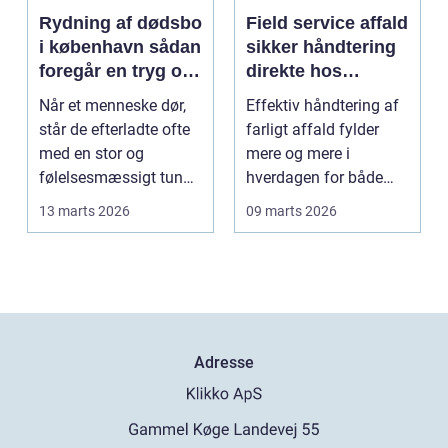
Rydning af dødsbo
Field service affald
i københavn sådan
sikker håndtering
foregår en tryg og
direkte hos
effektiv proces
virksomheden
Når et menneske dør,
Effektiv håndtering af
står de efterladte ofte
farligt affald fylder
med en stor og
mere og mere i
følelsesmæssigt tung
hverdagen for både
opgave: at få rydde...
produktionsvirksomhe
13 marts 2026
09 marts 2026
d...
Adresse