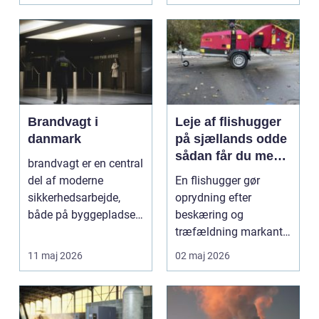
Brandvagt i
Leje af flishugger
danmark
på sjællands odde
sådan får du mest
brandvagt er en central
ud af arbejdet
del af moderne
En flishugger gør
sikkerhedsarbejde,
oprydning efter
både på byggepladser,
beskæring og
ved events og i virk...
træfældning markant
lettere. I stedet for at
11 maj 2026
02 maj 2026
bruge we...