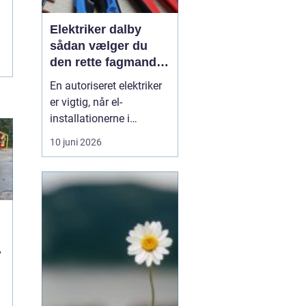
Elektriker dalby
sådan vælger du
den rette fagmand
til dine el-opgaver
En autoriseret elektriker
er vigtig, når el-
installationerne i
hjemmet eller
10 juni 2026
virksomheden skal være
både sikre og lovlige.
Fejl på el-installationer
kan give alt fra små
gener til alvorlige
ulykker. Mange søger
derf...