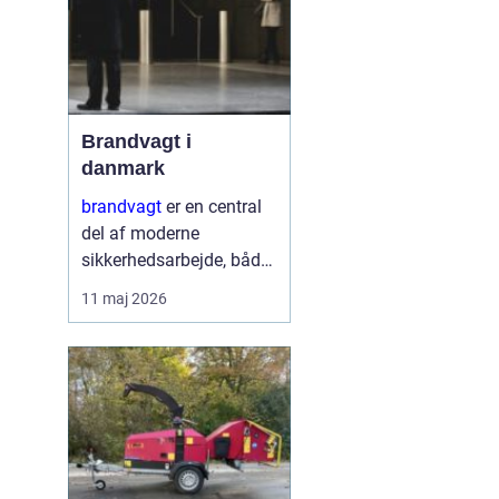
Brandvagt i
danmark
brandvagt
er en central
del af moderne
sikkerhedsarbejde, både
på byggepladser, ved
11 maj 2026
events og i virksomheder
med forhøjet
brandrisiko. En
professionel ordning
med brandvagt handler
ikke kun...