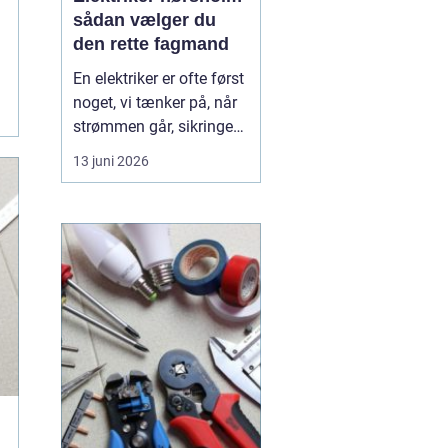
sådan vælger du
den rette fagmand
En elektriker er ofte først
noget, vi tænker på, når
strømmen går, sikringen
springer, eller vi står med
13 juni 2026
en akut fejl på en
installation. Men i en by
som Hørsholm, hvor
mange boliger er ældre,
og flere bygger om eller
udvider, spiller en dygtig
elekt...