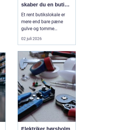
skaber du en butik,
kunderne har lyst til
Et rent butikslokale er
at komme tilbage til
mere end bare pæne
gulve og tomme
skraldespande.
02 juli 2026
Rengøringen påvirker
kundernes
førstehåndsindtryk, hvor
længe de bliver i
butikken, og om de
vælger at komme igen.
Særligt i en
konkurrencepræget by
som København kan
målrettet ...
Elektriker hørsholm