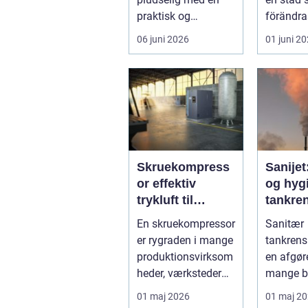
praktisk og
förändra
følelsesmæssig
men ock
06 juni 2026
01 juni 2
opgave på én
av starka
gang....
Skruekompress
Sanijet
or effektiv
og hygi
trykluft til
tankren
industri og
kræve
En skruekompressor
Sanitær
værksted
industr
er rygraden i mange
tankrens
produktionsvirksom
en afgøre
heder, værksteder
mange b
og autohuse. Den
hvor
01 maj 2026
01 maj 2
leverer ...
produktkv