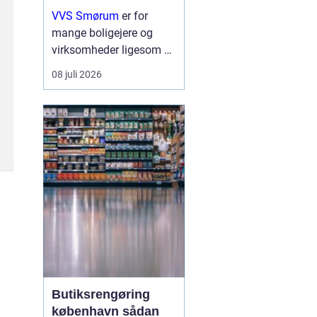
erhverv
VVS Smørum
er for
mange boligejere og
virksomheder ligesom en
tryg livline, når vand,
08 juli 2026
varme eller afløb driller.
Vvs arbejde handler ikke
kun om rør og ventiler,
men om sikkerhed,
komfort og en ...
Butiksrengøring
københavn sådan