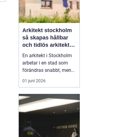
Arkitekt stockholm
så skapas hållbar
och tidlös arkitektur
i huvudstaden
En arkitekt i Stockholm
arbetar i en stad som
förändras snabbt, men
också präglas av starka
01 juni 2026
historiska lager. Det gör
rollen både komplex och
spännande. När en
privatperson,
fastighetsägare eller
verksamhet anlitar en
arkitekt i Stockholm
handlar upp...