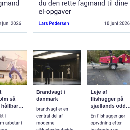
agmand
du den rette fagmand til dine
el-opgaver
 juni 2026
Lars Pedersen
10 juni 2026
t
Brandvagt i
Leje af
lm så
danmark
flishugger på
 hållbar
sjællands odde
brandvagt er en
lös
sådan får du
kt i
central del af
En flishugger gør
ur i
mest ud af
m arbetar i
moderne
oprydning efter
taden
arbejdet
 som
sikkerhedsarbejde,
beskæring og