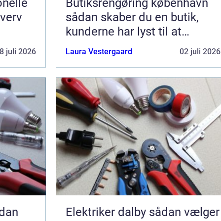
nelle
Butiksrengøring københavn
hverv
sådan skaber du en butik,
kunderne har lyst til at
komme tilbage til
8 juli 2026
Laura Vestergaard
02 juli 2026
Elektriker dalby sådan vælger