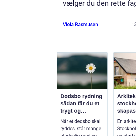
vælger du den rette f
Viola Rasmusen
13
Dødsbo rydning
Arkitek
sådan får du et
stockho
trygt og
skapas
respektfuldt
och tid
Når et dødsbo skal
En arkite
forløb
arkitekt
ryddes, står mange
Stockhol
huvuds
pludselig med en
en stad