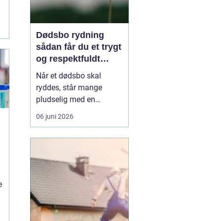
Dødsbo rydning
sådan får du et trygt
og respektfuldt
forløb
Når et dødsbo skal
ryddes, står mange
pludselig med en
praktisk og
06 juni 2026
følelsesmæssig opgave
på én gang. Ting, møbler
og personlige ejendele
rummer minder, og
samtidig er der
tidsfrister, økonomi og
e
måske uenighed i
familien. Her kan en
professionel løsn...
m