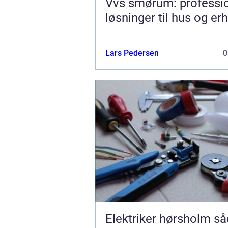
Vvs smørum: professio
løsninger til hus og er
Lars Pedersen
0
Elektriker hørsholm sådan