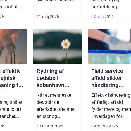
s snabbt,
både på
træfældning
så präglas
byggepladser, ved
markant lettere. I
026
11 maj 2026
02 maj 2026
 historis...
events og i virk...
stedet for at bruge
we...
: effektiv
Rydning af
Field service
ejnisk
dødsbo i
affald sikker
sning til
københavn
håndtering
nde
sådan foregår
direkte hos
Når et menneske
Effektiv håndtering
ier
en tryg og
virksomheden
ning spiller
dør, står de
af farligt affald
effektiv proces
nde rolle i
efterladte ofte med
fylder mere og mer
rancher,
en stor og
i hverdagen for
følelsesmæssigt
både
026
13 marts 2026
09 marts 2026
alitet,...
tung opgave: at få
produktionsvirkso