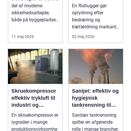
ud af arbejdet
del af moderne
En flishugger gør
sikkerhedsarbejde,
oprydning efter
både på byggepladser,
beskæring og
ved events og i virk...
træfældning markant
lettere. I stedet for at
11 maj 2026
02 maj 2026
bruge we...
Skruekompressor
Sanijet: effektiv og
effektiv trykluft til
hygiejnisk
industri og
tankrensning til
værksted
krævende
En skruekompressor er
Sanitær tankrensning
industrier
rygraden i mange
spiller en afgørende
produktionsvirksomhe
rolle i mange brancher,