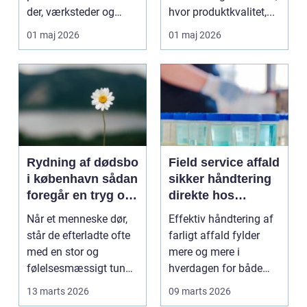
der, værksteder og
hvor produktkvalitet,...
autohuse. Den leverer
01 maj 2026
01 maj 2026
...
Rydning af dødsbo
Field service affald
i københavn sådan
sikker håndtering
foregår en tryg og
direkte hos
effektiv proces
virksomheden
Når et menneske dør,
Effektiv håndtering af
står de efterladte ofte
farligt affald fylder
med en stor og
mere og mere i
følelsesmæssigt tung
hverdagen for både
opgave: at få rydde...
produktionsvirksomhe
13 marts 2026
09 marts 2026
d...