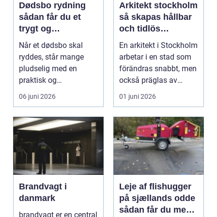
Dødsbo rydning
Arkitekt stockholm
sådan får du et
så skapas hållbar
trygt og
och tidlös
respektfuldt forløb
arkitektur i
Når et dødsbo skal
En arkitekt i Stockholm
huvudstaden
ryddes, står mange
arbetar i en stad som
pludselig med en
förändras snabbt, men
praktisk og
också präglas av
følelsesmæssig
starka historis...
06 juni 2026
01 juni 2026
opgave på én gang....
Brandvagt i
Leje af flishugger
danmark
på sjællands odde
sådan får du mest
brandvagt er en central