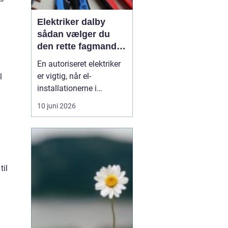
Elektriker dalby
sådan vælger du
den rette fagmand
til dine el-opgaver
En autoriseret elektriker
er vigtig, når el-
l
installationerne i
hjemmet eller
10 juni 2026
virksomheden skal være
både sikre og lovlige.
Fejl på el-installationer
kan give alt fra små
gener til alvorlige
til
ulykker. Mange søger
derf...