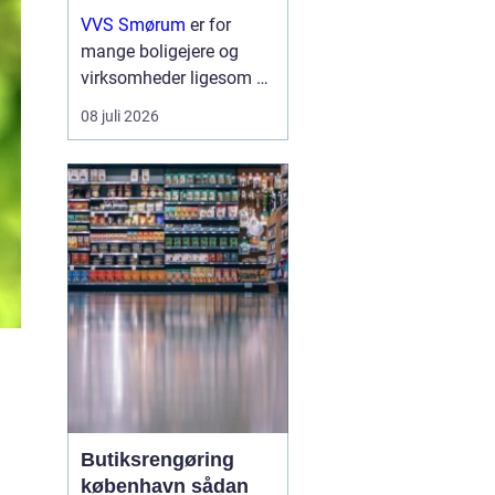
erhverv
VVS Smørum
er for
mange boligejere og
virksomheder ligesom en
tryg livline, når vand,
08 juli 2026
varme eller afløb driller.
Vvs arbejde handler ikke
kun om rør og ventiler,
men om sikkerhed,
komfort og en ...
Butiksrengøring
københavn sådan