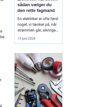
sådan vælger du
den rette fagmand
En elektriker er ofte først
noget, vi tænker på, når
strømmen går, sikringen
es
springer, eller vi står med
abe
13 juni 2026
en akut fejl på en
installation. Men i en by
som Hørsholm, hvor
mange boliger er ældre,
og flere bygger om eller
udvider, spiller en dygtig
elekt...
r.
og