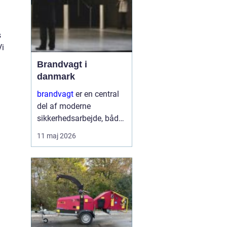
s
Vi
Brandvagt i
danmark
brandvagt
er en central
del af moderne
sikkerhedsarbejde, både
på byggepladser, ved
11 maj 2026
events og i virksomheder
med forhøjet
brandrisiko. En
professionel ordning
med brandvagt handler
ikke kun...