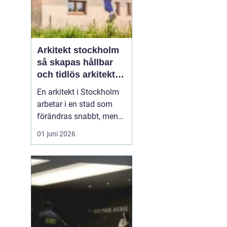
Arkitekt stockholm
så skapas hållbar
och tidlös arkitektur
i huvudstaden
En arkitekt i Stockholm
arbetar i en stad som
förändras snabbt, men
också präglas av starka
01 juni 2026
historiska lager. Det gör
rollen både komplex och
spännande. När en
privatperson,
fastighetsägare eller
verksamhet anlitar en
arkitekt i Stockholm
handlar upp...