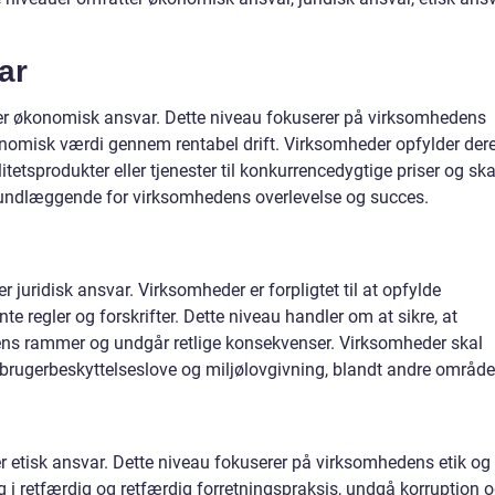
ar
er økonomisk ansvar. Dette niveau fokuserer på virksomhedens
nomisk værdi gennem rentabel drift. Virksomheder opfylder der
tetsprodukter eller tjenester til konkurrencedygtige priser og sk
rundlæggende for virksomhedens overlevelse og succes.
juridisk ansvar. Virksomheder er forpligtet til at opfylde
te regler og forskrifter. Dette niveau handler om at sikre, at
ens rammer og undgår retlige konsekvenser. Virksomheder skal
rbrugerbeskyttelseslove og miljølovgivning, blandt andre område
r etisk ansvar. Dette niveau fokuserer på virksomhedens etik og
 i retfærdig og retfærdig forretningspraksis, undgå korruption 