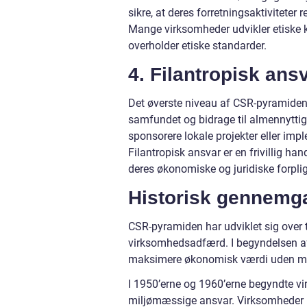
sikre, at deres forretningsaktiviteter
Mange virksomheder udvikler etiske ko
overholder etiske standarder.
4. Filantropisk ans
Det øverste niveau af CSR-pyramiden e
samfundet og bidrage til almennyttig
sponsorere lokale projekter eller impl
Filantropisk ansvar er en frivillig h
deres økonomiske og juridiske forplig
Historisk gennemg
CSR-pyramiden har udviklet sig over t
virksomhedsadfærd. I begyndelsen af
maksimere økonomisk værdi uden meg
I 1950’erne og 1960’erne begyndte 
miljømæssige ansvar. Virksomheder b