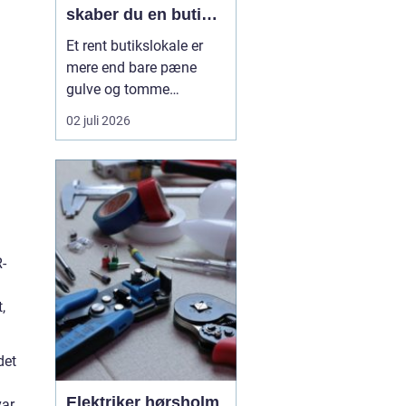
skaber du en butik,
kunderne har lyst til
Et rent butikslokale er
at komme tilbage til
mere end bare pæne
gulve og tomme
skraldespande.
02 juli 2026
Rengøringen påvirker
kundernes
førstehåndsindtryk, hvor
længe de bliver i
butikken, og om de
vælger at komme igen.
Særligt i en
R-
konkurrencepræget by
som København kan
,
målrettet ...
det
n
Elektriker hørsholm
var