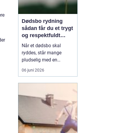
ere
Dødsbo rydning
sådan får du et trygt
og respektfuldt
der
forløb
Når et dødsbo skal
ryddes, står mange
pludselig med en
praktisk og
06 juni 2026
følelsesmæssig opgave
på én gang. Ting, møbler
og personlige ejendele
rummer minder, og
samtidig er der
tidsfrister, økonomi og
måske uenighed i
familien. Her kan en
professionel løsn...