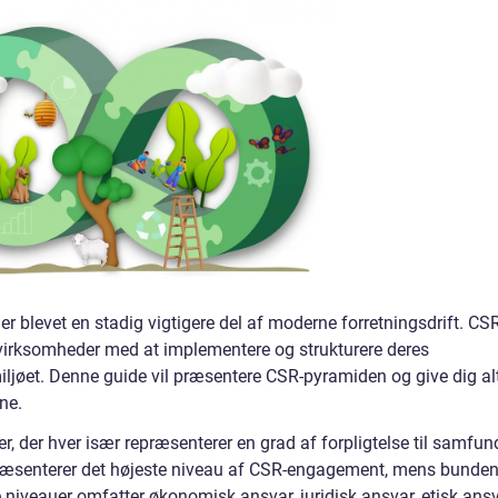
er blevet en stadig vigtigere del af moderne forretningsdrift. CS
 virksomheder med at implementere og strukturere deres
iljøet. Denne guide vil præsentere CSR-pyramiden og give dig alt
ne.
r, der hver især repræsenterer en grad af forpligtelse til samfun
præsenterer det højeste niveau af CSR-engagement, mens bunde
e niveauer omfatter økonomisk ansvar, juridisk ansvar, etisk ans