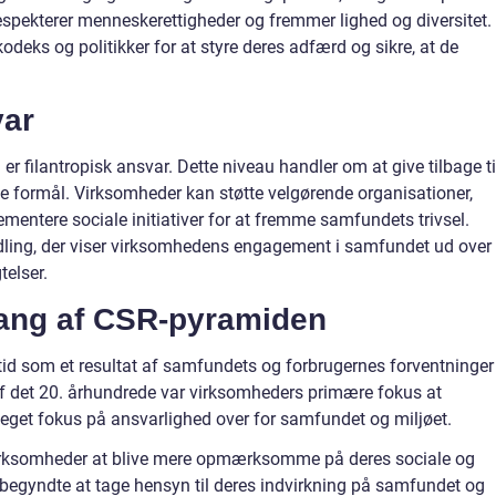
 respekterer menneskerettigheder og fremmer lighed og diversitet.
deks og politikker for at styre deres adfærd og sikre, at de
var
r filantropisk ansvar. Dette niveau handler om at give tilbage ti
e formål. Virksomheder kan støtte velgørende organisationer,
ementere sociale initiativer for at fremme samfundets trivsel.
andling, der viser virksomhedens engagement i samfundet ud over
telser.
ang af CSR-pyramiden
id som et resultat af samfundets og forbrugernes forventninger 
 det 20. århundrede var virksomheders primære fokus at
et fokus på ansvarlighed over for samfundet og miljøet.
virksomheder at blive mere opmærksomme på deres sociale og
egyndte at tage hensyn til deres indvirkning på samfundet og