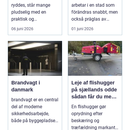
huvudstaden
ryddes, står mange
arbetar i en stad som
pludselig med en
förändras snabbt, men
praktisk og
också präglas av
følelsesmæssig
starka historis...
06 juni 2026
01 juni 2026
opgave på én gang....
Brandvagt i
Leje af flishugger
danmark
på sjællands odde
sådan får du mest
brandvagt er en central
ud af arbejdet
del af moderne
En flishugger gør
sikkerhedsarbejde,
oprydning efter
både på byggepladser,
beskæring og
ved events og i virk...
træfældning markant