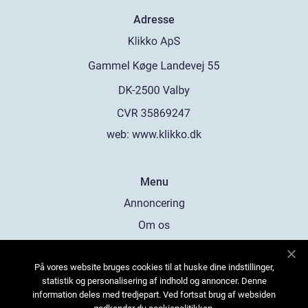
Adresse
web:
www.klikko.dk
Menu
Annoncering
Om os
Cookies
På vores website bruges cookies til at huske dine indstillinger,
Kontakt os
statistik og personalisering af indhold og annoncer. Denne
Sitemap
information deles med tredjepart. Ved fortsat brug af websiden