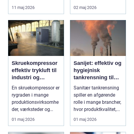
lettere. I stedet for at
11 maj 2026
02 maj 2026
bruge we...
Skruekompressor
Sanijet: effektiv og
effektiv trykluft til
hygiejnisk
industri og
tankrensning til
værksted
krævende
En skruekompressor er
Sanitær tankrensning
industrier
rygraden i mange
spiller en afgørende
produktionsvirksomhe
rolle i mange brancher,
der, værksteder og
hvor produktkvalitet,...
autohuse. Den leverer
01 maj 2026
01 maj 2026
...