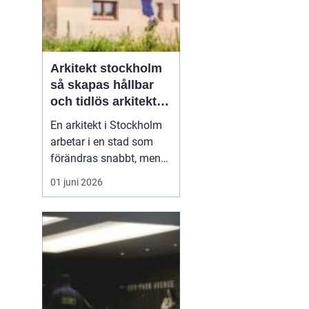
Arkitekt stockholm
så skapas hållbar
och tidlös arkitektur
i huvudstaden
En arkitekt i Stockholm
arbetar i en stad som
förändras snabbt, men
också präglas av starka
01 juni 2026
historiska lager. Det gör
rollen både komplex och
spännande. När en
privatperson,
fastighetsägare eller
verksamhet anlitar en
arkitekt i Stockholm
handlar upp...