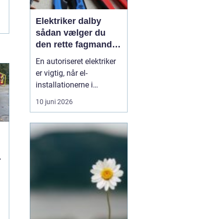
Elektriker dalby
sådan vælger du
den rette fagmand
til dine el-opgaver
En autoriseret elektriker
er vigtig, når el-
installationerne i
hjemmet eller
10 juni 2026
virksomheden skal være
både sikre og lovlige.
Fejl på el-installationer
kan give alt fra små
gener til alvorlige
ulykker. Mange søger
derf...