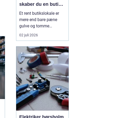
skaber du en butik,
kunderne har lyst til
Et rent butikslokale er
at komme tilbage til
mere end bare pæne
gulve og tomme
skraldespande.
02 juli 2026
Rengøringen påvirker
kundernes
førstehåndsindtryk, hvor
længe de bliver i
butikken, og om de
vælger at komme igen.
Særligt i en
konkurrencepræget by
som København kan
målrettet ...
Elektriker hørsholm