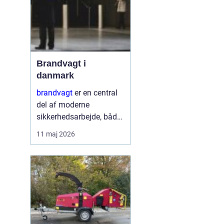
Brandvagt i
danmark
brandvagt
er en central
del af moderne
sikkerhedsarbejde, både
på byggepladser, ved
11 maj 2026
events og i virksomheder
med forhøjet
brandrisiko. En
professionel ordning
med brandvagt handler
ikke kun...