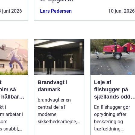
 juni 2026
Lars Pedersen
10 juni 2026
t
Brandvagt i
Leje af
lm så
danmark
flishugger på
 hållbar
sjællands odde
brandvagt er en
lös
sådan får du
kt i
central del af
En flishugger gør
ur i
mest ud af
m arbetar i
moderne
oprydning efter
taden
arbejdet
 som
sikkerhedsarbejde,
beskæring og
s snabbt,
både på
træfældning