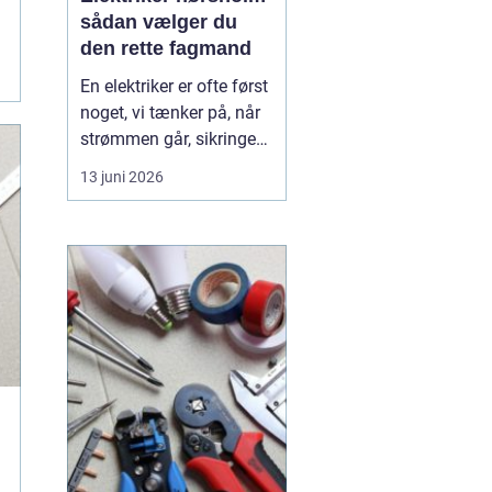
sådan vælger du
den rette fagmand
En elektriker er ofte først
noget, vi tænker på, når
strømmen går, sikringen
springer, eller vi står med
13 juni 2026
en akut fejl på en
installation. Men i en by
som Hørsholm, hvor
mange boliger er ældre,
og flere bygger om eller
udvider, spiller en dygtig
elekt...