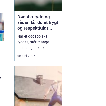
Dødsbo rydning
sådan får du et trygt
og respektfuldt
forløb
Når et dødsbo skal
ryddes, står mange
pludselig med en
praktisk og
06 juni 2026
følelsesmæssig opgave
på én gang. Ting, møbler
og personlige ejendele
rummer minder, og
e
samtidig er der
tidsfrister, økonomi og
måske uenighed i
m
familien. Her kan en
professionel løsn...