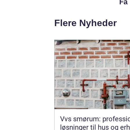
Få 
Flere Nyheder
Vvs smørum: professio
løsninger til hus og er