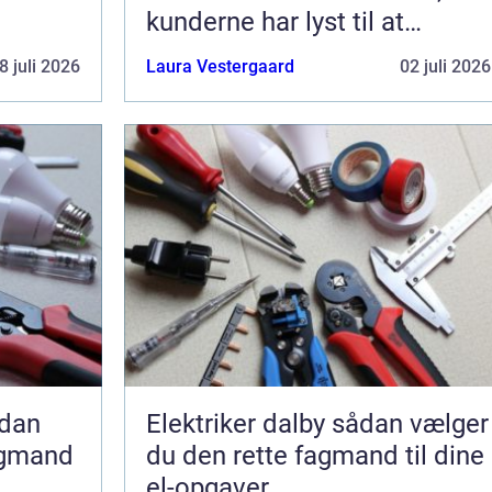
kunderne har lyst til at
komme tilbage til
8 juli 2026
Laura Vestergaard
02 juli 2026
Elektriker dalby sådan vælger
agmand
du den rette fagmand til dine
el-opgaver