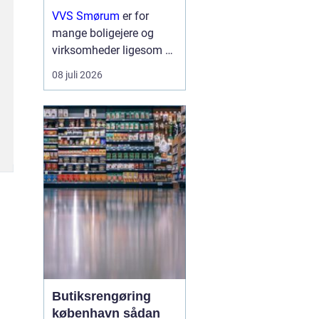
erhverv
VVS Smørum
er for
mange boligejere og
virksomheder ligesom en
tryg livline, når vand,
08 juli 2026
varme eller afløb driller.
Vvs arbejde handler ikke
kun om rør og ventiler,
men om sikkerhed,
komfort og en ...
Butiksrengøring
københavn sådan