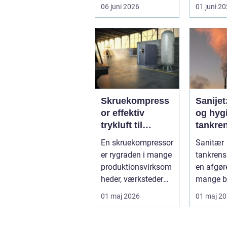
følelsesmæssig
men ock
06 juni 2026
01 juni 2
opgave på én
av starka
gang....
Skruekompress
Sanijet
or effektiv
og hygi
trykluft til
tankren
industri og
kræve
En skruekompressor
Sanitær
værksted
industr
er rygraden i mange
tankrens
produktionsvirksom
en afgøre
heder, værksteder
mange b
og autohuse. Den
hvor
01 maj 2026
01 maj 2
leverer ...
produktkv