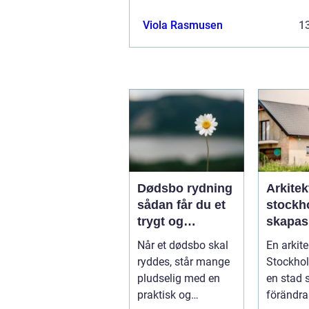
Viola Rasmusen
13
Dødsbo rydning
Arkitek
sådan får du et
stockho
trygt og
skapas
respektfuldt
och tid
Når et dødsbo skal
En arkite
forløb
arkitekt
ryddes, står mange
Stockhol
huvuds
pludselig med en
en stad
praktisk og
förändra