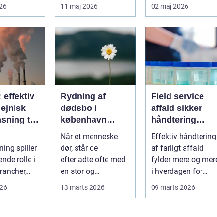
så präglas
byggepladser, ved
markant lettere. I
026
11 maj 2026
02 maj 2026
 historis...
events og i virk...
stedet for at bruge
we...
: effektiv
Rydning af
Field service
ejnisk
dødsbo i
affald sikker
sning til
københavn
håndtering
nde
sådan foregår
direkte hos
Når et menneske
Effektiv håndtering
ier
en tryg og
virksomheden
ning spiller
dør, står de
af farligt affald
effektiv proces
nde rolle i
efterladte ofte med
fylder mere og mer
rancher,
en stor og
i hverdagen for
følelsesmæssigt
både
026
13 marts 2026
09 marts 2026
alitet,...
tung opgave: at få
produktionsvirkso
rydde...
hed...