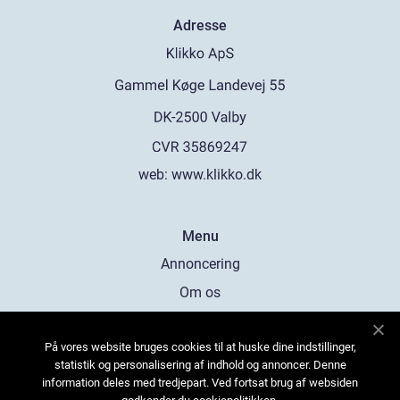
Adresse
web:
www.klikko.dk
Menu
Annoncering
Om os
Cookies
På vores website bruges cookies til at huske dine indstillinger,
Kontakt os
statistik og personalisering af indhold og annoncer. Denne
Sitemap
information deles med tredjepart. Ved fortsat brug af websiden