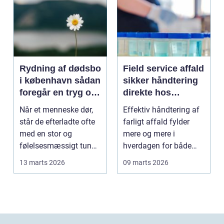
Rydning af dødsbo
Field service affald
i københavn sådan
sikker håndtering
foregår en tryg og
direkte hos
effektiv proces
virksomheden
Når et menneske dør,
Effektiv håndtering af
står de efterladte ofte
farligt affald fylder
med en stor og
mere og mere i
følelsesmæssigt tung
hverdagen for både
opgave: at få rydde...
produktionsvirksomhe
13 marts 2026
09 marts 2026
d...