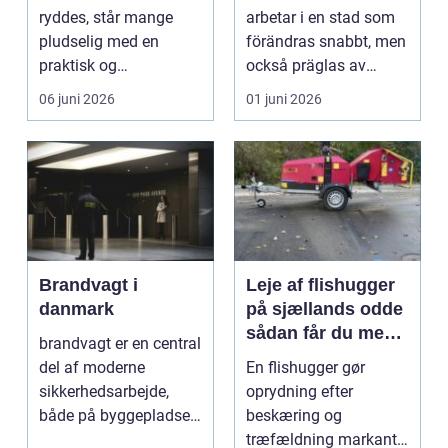
huvudstaden
ryddes, står mange
arbetar i en stad som
pludselig med en
förändras snabbt, men
praktisk og
också präglas av
følelsesmæssig
starka historis...
06 juni 2026
01 juni 2026
opgave på én gang....
Brandvagt i
Leje af flishugger
danmark
på sjællands odde
sådan får du mest
brandvagt er en central
ud af arbejdet
del af moderne
En flishugger gør
sikkerhedsarbejde,
oprydning efter
både på byggepladser,
beskæring og
ved events og i virk...
træfældning markant