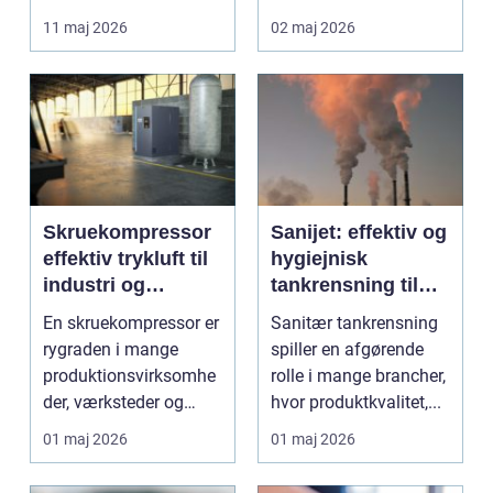
lettere. I stedet for at
11 maj 2026
02 maj 2026
bruge we...
Skruekompressor
Sanijet: effektiv og
effektiv trykluft til
hygiejnisk
industri og
tankrensning til
værksted
krævende
En skruekompressor er
Sanitær tankrensning
industrier
rygraden i mange
spiller en afgørende
produktionsvirksomhe
rolle i mange brancher,
der, værksteder og
hvor produktkvalitet,...
autohuse. Den leverer
01 maj 2026
01 maj 2026
...