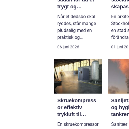
trygt og
skapas
respektfuldt
och tid
Når et dødsbo skal
En arkite
forløb
arkitekt
ryddes, står mange
Stockhol
huvuds
pludselig med en
en stad
praktisk og
förändra
følelsesmæssig
men ock
06 juni 2026
01 juni 2
opgave på én
av starka
gang....
Skruekompress
Sanijet
or effektiv
og hygi
trykluft til
tankren
industri og
kræve
En skruekompressor
Sanitær
værksted
industr