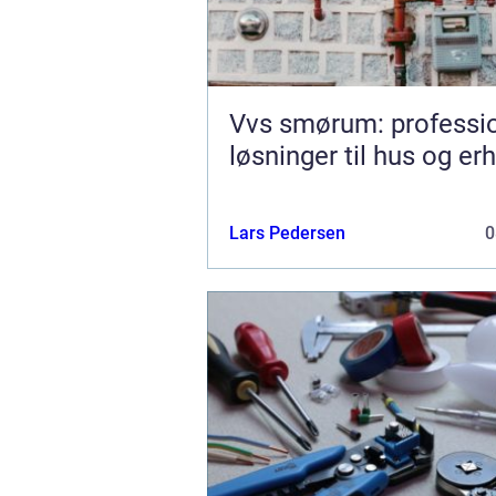
Vvs smørum: professio
løsninger til hus og er
Lars Pedersen
0