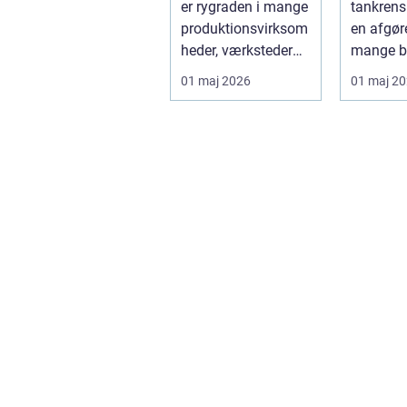
er rygraden i mange
tankrens
produktionsvirksom
en afgøre
heder, værksteder
mange b
og autohuse. Den
hvor
01 maj 2026
01 maj 2
leverer ...
produktkv