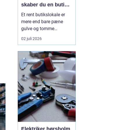
skaber du en butik,
kunderne har lyst til
Et rent butikslokale er
at komme tilbage til
mere end bare pæne
gulve og tomme
skraldespande.
02 juli 2026
Rengøringen påvirker
kundernes
førstehåndsindtryk, hvor
længe de bliver i
butikken, og om de
vælger at komme igen.
Særligt i en
konkurrencepræget by
som København kan
målrettet ...
Elektriker hørsholm