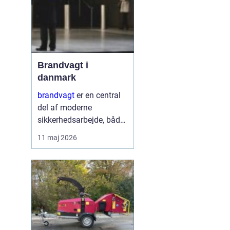
Brandvagt i
danmark
brandvagt
er en central
del af moderne
sikkerhedsarbejde, både
på byggepladser, ved
11 maj 2026
events og i virksomheder
med forhøjet
brandrisiko. En
professionel ordning
med brandvagt handler
ikke kun...