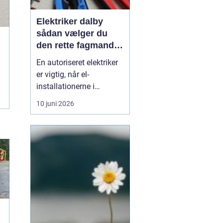
Elektriker dalby
sådan vælger du
den rette fagmand
til dine el-opgaver
En autoriseret elektriker
er vigtig, når el-
installationerne i
hjemmet eller
10 juni 2026
virksomheden skal være
både sikre og lovlige.
Fejl på el-installationer
kan give alt fra små
gener til alvorlige
ulykker. Mange søger
derf...