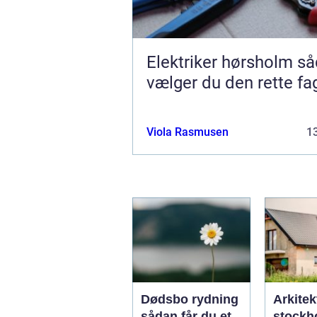
Elektriker hørsholm sådan
vælger du den rette f
Viola Rasmusen
13
Dødsbo rydning
Arkitek
sådan får du et
stockho