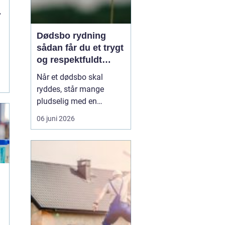
Dødsbo rydning
sådan får du et trygt
og respektfuldt
forløb
Når et dødsbo skal
ryddes, står mange
pludselig med en
praktisk og
06 juni 2026
følelsesmæssig opgave
på én gang. Ting, møbler
og personlige ejendele
rummer minder, og
samtidig er der
tidsfrister, økonomi og
måske uenighed i
familien. Her kan en
professionel løsn...