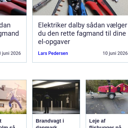
Elektriker dalby sådan vælger
agmand
du den rette fagmand til dine
el-opgaver
 juni 2026
Lars Pedersen
10 juni 2026
t
Brandvagt i
Leje af
lm så
danmark
flishugger på