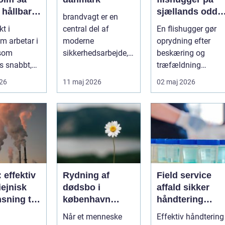
 hållbar
sjællands odde
brandvagt er en
lös
sådan får du
kt i
central del af
En flishugger gør
ur i
mest ud af
m arbetar i
moderne
oprydning efter
taden
arbejdet
 som
sikkerhedsarbejde,
beskæring og
s snabbt,
både på
træfældning
så präglas
byggepladser, ved
markant lettere. I
026
11 maj 2026
02 maj 2026
 historis...
events og i virk...
stedet for at bruge
we...
: effektiv
Rydning af
Field service
ejnisk
dødsbo i
affald sikker
sning til
københavn
håndtering
nde
sådan foregår
direkte hos
Når et menneske
Effektiv håndtering
ier
en tryg og
virksomheden