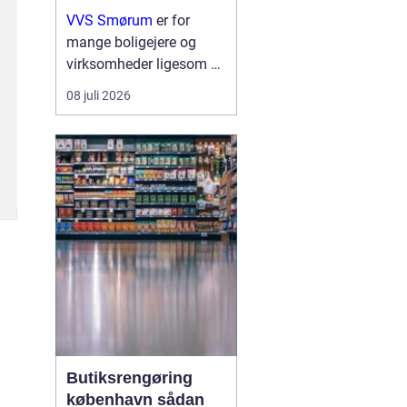
erhverv
VVS Smørum
er for
mange boligejere og
virksomheder ligesom en
tryg livline, når vand,
08 juli 2026
varme eller afløb driller.
Vvs arbejde handler ikke
kun om rør og ventiler,
men om sikkerhed,
komfort og en ...
Butiksrengøring
københavn sådan