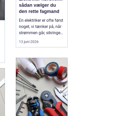
sådan vælger du
den rette fagmand
En elektriker er ofte først
noget, vi tænker på, når
strømmen går, sikringen
springer, eller vi står med
13 juni 2026
en akut fejl på en
installation. Men i en by
som Hørsholm, hvor
mange boliger er ældre,
og flere bygger om eller
udvider, spiller en dygtig
elekt...