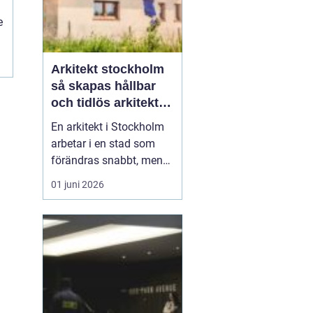
e
Arkitekt stockholm
m
så skapas hållbar
och tidlös arkitektur
i huvudstaden
En arkitekt i Stockholm
arbetar i en stad som
förändras snabbt, men
också präglas av starka
01 juni 2026
historiska lager. Det gör
rollen både komplex och
spännande. När en
privatperson,
fastighetsägare eller
verksamhet anlitar en
arkitekt i Stockholm
handlar upp...