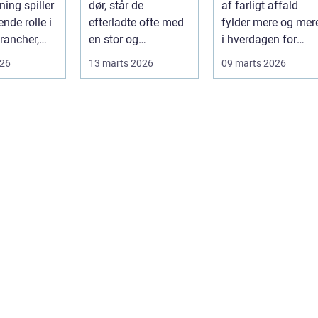
ning spiller
dør, står de
af farligt affald
effektiv proces
nde rolle i
efterladte ofte med
fylder mere og mer
rancher,
en stor og
i hverdagen for
følelsesmæssigt
både
026
13 marts 2026
09 marts 2026
alitet,...
tung opgave: at få
produktionsvirkso
rydde...
hed...