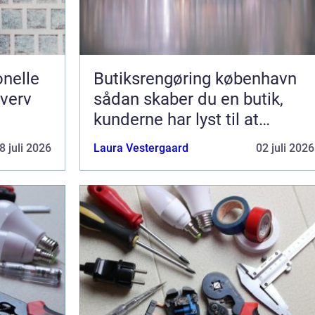
nelle
Butiksrengøring københavn
hverv
sådan skaber du en butik,
kunderne har lyst til at
komme tilbage til
8 juli 2026
Laura Vestergaard
02 juli 2026