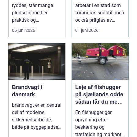
huvudstaden
ryddes, står mange
arbetar i en stad som
pludselig med en
förändras snabbt, men
praktisk og
också präglas av
følelsesmæssig
starka historis...
06 juni 2026
01 juni 2026
opgave på én gang....
Brandvagt i
Leje af flishugger
danmark
på sjællands odde
sådan får du mest
brandvagt er en central
ud af arbejdet
del af moderne
En flishugger gør
sikkerhedsarbejde,
oprydning efter
både på byggepladser,
beskæring og
ved events og i virk...
træfældning markant