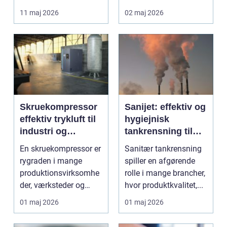
lettere. I stedet for at
11 maj 2026
02 maj 2026
bruge we...
Skruekompressor
Sanijet: effektiv og
effektiv trykluft til
hygiejnisk
industri og
tankrensning til
værksted
krævende
En skruekompressor er
Sanitær tankrensning
industrier
rygraden i mange
spiller en afgørende
produktionsvirksomhe
rolle i mange brancher,
der, værksteder og
hvor produktkvalitet,...
autohuse. Den leverer
01 maj 2026
01 maj 2026
...