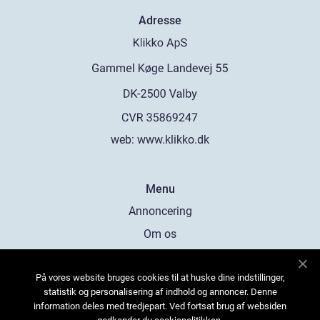
Adresse
web:
www.klikko.dk
Menu
Annoncering
Om os
Cookies
På vores website bruges cookies til at huske dine indstillinger,
Kontakt os
statistik og personalisering af indhold og annoncer. Denne
Sitemap
information deles med tredjepart. Ved fortsat brug af websiden