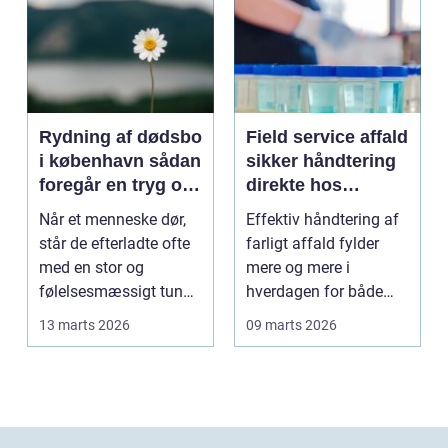
Rydning af dødsbo
Field service affald
i københavn sådan
sikker håndtering
foregår en tryg og
direkte hos
effektiv proces
virksomheden
Når et menneske dør,
Effektiv håndtering af
står de efterladte ofte
farligt affald fylder
med en stor og
mere og mere i
følelsesmæssigt tung
hverdagen for både
opgave: at få rydde...
produktionsvirksomhe
13 marts 2026
09 marts 2026
d...