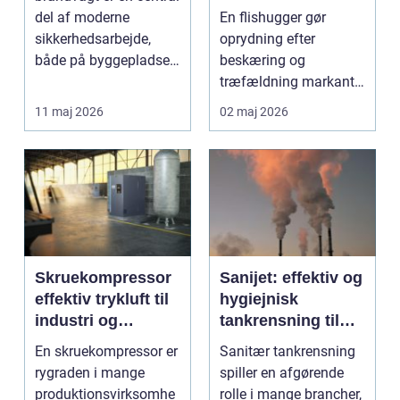
ud af arbejdet
del af moderne
En flishugger gør
sikkerhedsarbejde,
oprydning efter
både på byggepladser,
beskæring og
ved events og i virk...
træfældning markant
lettere. I stedet for at
11 maj 2026
02 maj 2026
bruge we...
Skruekompressor
Sanijet: effektiv og
effektiv trykluft til
hygiejnisk
industri og
tankrensning til
værksted
krævende
En skruekompressor er
Sanitær tankrensning
industrier
rygraden i mange
spiller en afgørende
produktionsvirksomhe
rolle i mange brancher,