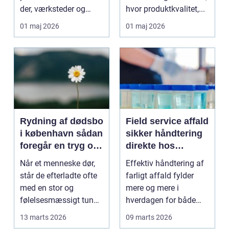
der, værksteder og
hvor produktkvalitet,...
autohuse. Den leverer
01 maj 2026
01 maj 2026
...
Rydning af dødsbo
Field service affald
i københavn sådan
sikker håndtering
foregår en tryg og
direkte hos
effektiv proces
virksomheden
Når et menneske dør,
Effektiv håndtering af
står de efterladte ofte
farligt affald fylder
med en stor og
mere og mere i
følelsesmæssigt tung
hverdagen for både
opgave: at få rydde...
produktionsvirksomhe
13 marts 2026
09 marts 2026
d...