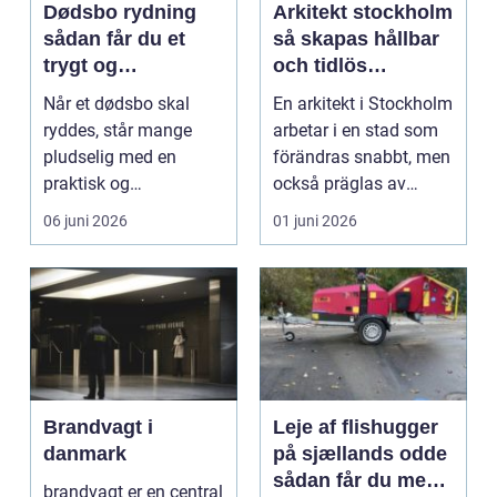
Dødsbo rydning
Arkitekt stockholm
sådan får du et
så skapas hållbar
trygt og
och tidlös
respektfuldt forløb
arkitektur i
Når et dødsbo skal
En arkitekt i Stockholm
huvudstaden
ryddes, står mange
arbetar i en stad som
pludselig med en
förändras snabbt, men
praktisk og
också präglas av
følelsesmæssig
starka historis...
06 juni 2026
01 juni 2026
opgave på én gang....
Brandvagt i
Leje af flishugger
danmark
på sjællands odde
sådan får du mest
brandvagt er en central