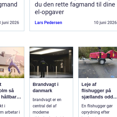
agmand
du den rette fagmand til dine
el-opgaver
 juni 2026
Lars Pedersen
10 juni 2026
t
Brandvagt i
Leje af
lm så
danmark
flishugger på
 hållbar
sjællands odde
brandvagt er en
lös
sådan får du
kt i
central del af
En flishugger gør
ur i
mest ud af
m arbetar i
moderne
oprydning efter
taden
arbejdet