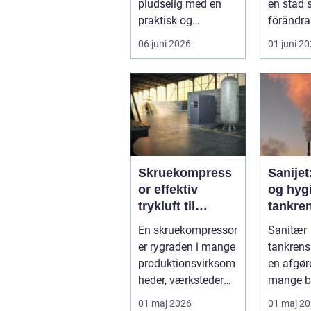
pludselig med en
en stad
praktisk og
förändra
følelsesmæssig
men ock
06 juni 2026
01 juni 2
opgave på én
av starka
gang....
Skruekompress
Sanijet
or effektiv
og hygi
trykluft til
tankren
industri og
kræve
En skruekompressor
Sanitær
værksted
industr
er rygraden i mange
tankrens
produktionsvirksom
en afgøre
heder, værksteder
mange b
og autohuse. Den
hvor
01 maj 2026
01 maj 2