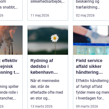
 som
sikkerhedsarbejde,
beskæring og
s snabbt,
både på
træfældning
så präglas
byggepladser, ved
markant lettere. I
026
11 maj 2026
02 maj 2026
 historis...
events og i virk...
stedet for at bruge
we...
: effektiv
Rydning af
Field service
ejnisk
dødsbo i
affald sikker
sning til
københavn
håndtering
nde
sådan foregår
direkte hos
Når et menneske
Effektiv håndtering
ier
en tryg og
virksomheden
ning spiller
dør, står de
af farligt affald
effektiv proces
nde rolle i
efterladte ofte med
fylder mere og mer
rancher,
en stor og
i hverdagen for
følelsesmæssigt
både
026
13 marts 2026
09 marts 2026