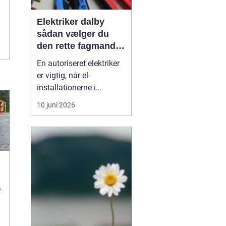
Elektriker dalby
sådan vælger du
den rette fagmand
til dine el-opgaver
En autoriseret elektriker
er vigtig, når el-
installationerne i
hjemmet eller
10 juni 2026
virksomheden skal være
både sikre og lovlige.
Fejl på el-installationer
kan give alt fra små
gener til alvorlige
ulykker. Mange søger
derf...