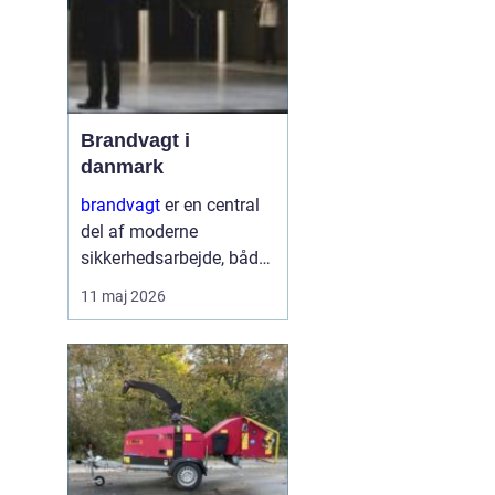
Brandvagt i
danmark
brandvagt
er en central
del af moderne
sikkerhedsarbejde, både
på byggepladser, ved
11 maj 2026
events og i virksomheder
med forhøjet
brandrisiko. En
professionel ordning
med brandvagt handler
ikke kun...