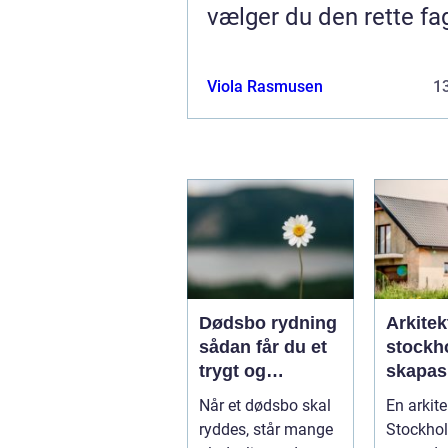
vælger du den rette f
Viola Rasmusen
13
Dødsbo rydning
Arkitek
sådan får du et
stockho
trygt og
skapas
respektfuldt
och tid
Når et dødsbo skal
En arkite
forløb
arkitekt
ryddes, står mange
Stockhol
huvuds