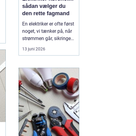
sådan vælger du
den rette fagmand
En elektriker er ofte først
noget, vi tænker på, når
strømmen går, sikringen
springer, eller vi står med
13 juni 2026
en akut fejl på en
installation. Men i en by
som Hørsholm, hvor
mange boliger er ældre,
og flere bygger om eller
udvider, spiller en dygtig
elekt...