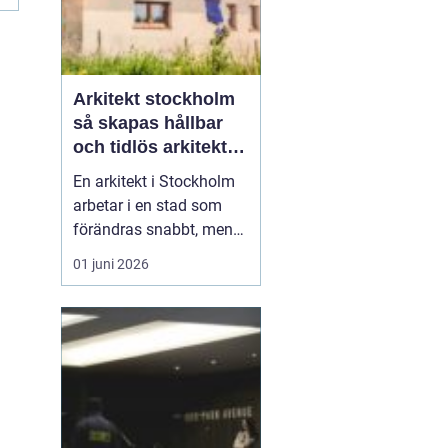
m
Arkitekt stockholm
så skapas hållbar
och tidlös arkitektur
i huvudstaden
En arkitekt i Stockholm
arbetar i en stad som
förändras snabbt, men
också präglas av starka
01 juni 2026
historiska lager. Det gör
rollen både komplex och
spännande. När en
privatperson,
fastighetsägare eller
verksamhet anlitar en
arkitekt i Stockholm
handlar upp...