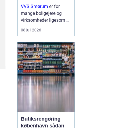
erhverv
VVS Smørum
er for
mange boligejere og
virksomheder ligesom en
tryg livline, når vand,
08 juli 2026
varme eller afløb driller.
Vvs arbejde handler ikke
kun om rør og ventiler,
men om sikkerhed,
komfort og en ...
Butiksrengøring
københavn sådan