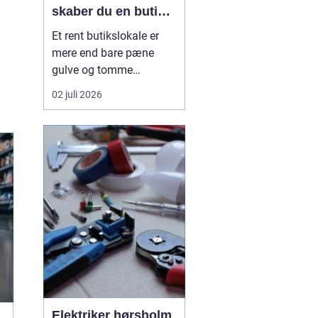
skaber du en butik,
kunderne har lyst til
Et rent butikslokale er
at komme tilbage til
mere end bare pæne
gulve og tomme
skraldespande.
02 juli 2026
Rengøringen påvirker
kundernes
førstehåndsindtryk, hvor
længe de bliver i
butikken, og om de
vælger at komme igen.
Særligt i en
konkurrencepræget by
som København kan
målrettet ...
Elektriker hørsholm