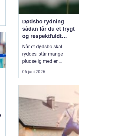
Dødsbo rydning
sådan får du et trygt
og respektfuldt
forløb
Når et dødsbo skal
ryddes, står mange
pludselig med en
praktisk og
06 juni 2026
følelsesmæssig opgave
på én gang. Ting, møbler
og personlige ejendele
rummer minder, og
samtidig er der
tidsfrister, økonomi og
e
måske uenighed i
familien. Her kan en
professionel løsn...