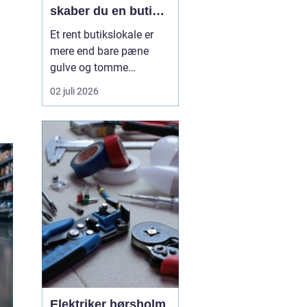
skaber du en butik,
kunderne har lyst til
Et rent butikslokale er
at komme tilbage til
mere end bare pæne
gulve og tomme
skraldespande.
02 juli 2026
Rengøringen påvirker
kundernes
førstehåndsindtryk, hvor
længe de bliver i
butikken, og om de
vælger at komme igen.
Særligt i en
konkurrencepræget by
som København kan
målrettet ...
Elektriker hørsholm