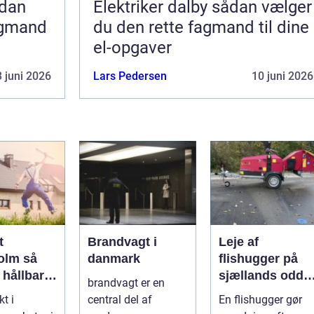
Elektriker dalby sådan vælger
agmand
du den rette fagmand til dine
el-opgaver
 juni 2026
Lars Pedersen
10 juni 2026
t
Brandvagt i
Leje af
lm så
danmark
flishugger på
 hållbar
sjællands odde
brandvagt er en
lös
sådan får du
kt i
central del af
En flishugger gør
ur i
mest ud af