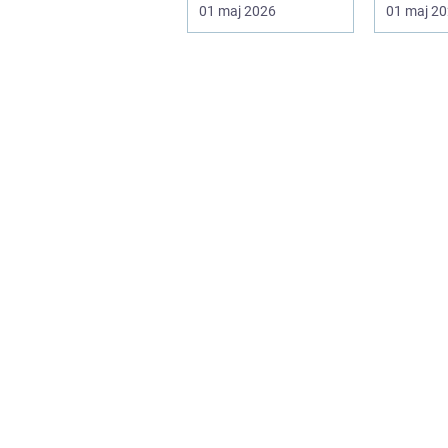
og autohuse. Den
hvor
01 maj 2026
01 maj 2
leverer ...
produktkv