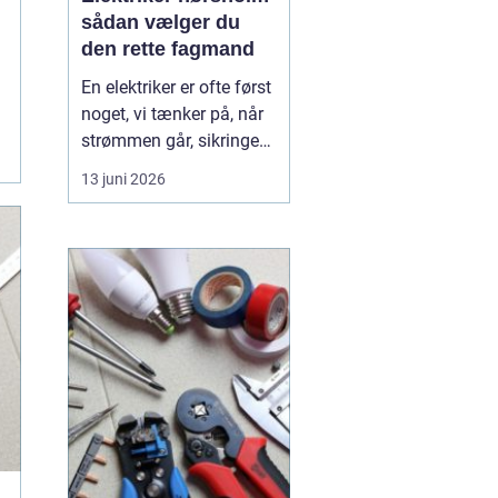
sådan vælger du
den rette fagmand
En elektriker er ofte først
noget, vi tænker på, når
strømmen går, sikringen
springer, eller vi står med
13 juni 2026
en akut fejl på en
installation. Men i en by
som Hørsholm, hvor
mange boliger er ældre,
og flere bygger om eller
udvider, spiller en dygtig
elekt...