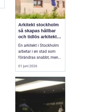
m
Arkitekt stockholm
så skapas hållbar
och tidlös arkitektur
i huvudstaden
En arkitekt i Stockholm
arbetar i en stad som
förändras snabbt, men
också präglas av starka
01 juni 2026
historiska lager. Det gör
rollen både komplex och
spännande. När en
privatperson,
fastighetsägare eller
verksamhet anlitar en
arkitekt i Stockholm
handlar upp...