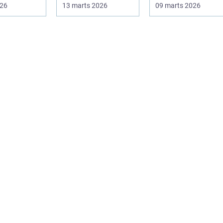
følelsesmæssigt
både
026
13 marts 2026
09 marts 2026
alitet,...
tung opgave: at få
produktionsvirkso
rydde...
hed...