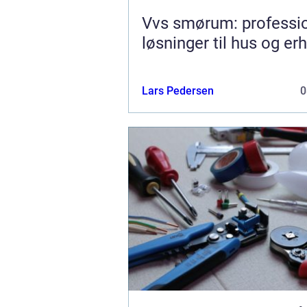
Vvs smørum: professio
løsninger til hus og er
Lars Pedersen
0