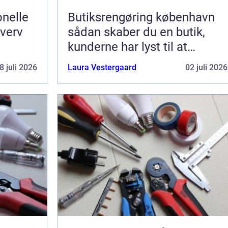
nelle
Butiksrengøring københavn
hverv
sådan skaber du en butik,
kunderne har lyst til at
komme tilbage til
8 juli 2026
Laura Vestergaard
02 juli 2026