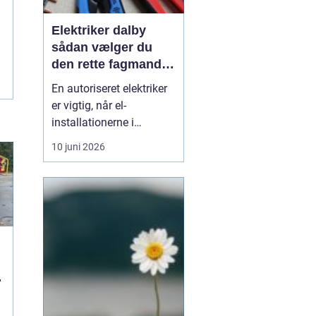
Elektriker dalby
sådan vælger du
den rette fagmand
til dine el-opgaver
En autoriseret elektriker
er vigtig, når el-
installationerne i
hjemmet eller
10 juni 2026
virksomheden skal være
både sikre og lovlige.
Fejl på el-installationer
kan give alt fra små
gener til alvorlige
ulykker. Mange søger
derf...