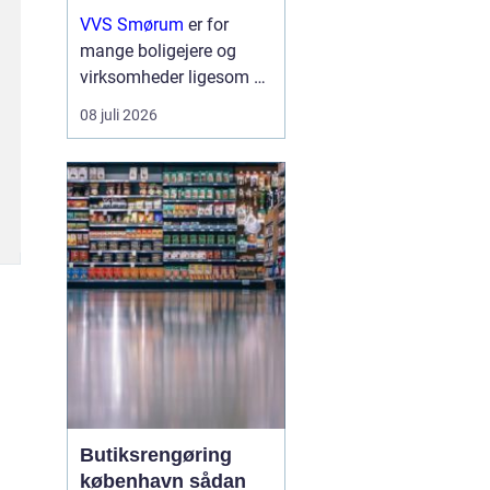
erhverv
VVS Smørum
er for
mange boligejere og
virksomheder ligesom en
tryg livline, når vand,
08 juli 2026
varme eller afløb driller.
Vvs arbejde handler ikke
kun om rør og ventiler,
men om sikkerhed,
komfort og en ...
Butiksrengøring
københavn sådan