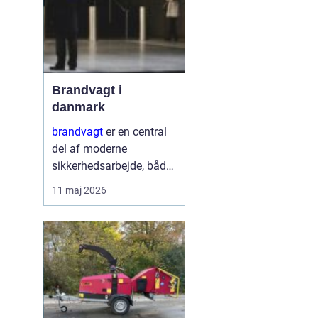
Brandvagt i
danmark
brandvagt
er en central
del af moderne
sikkerhedsarbejde, både
på byggepladser, ved
11 maj 2026
events og i virksomheder
med forhøjet
brandrisiko. En
professionel ordning
med brandvagt handler
ikke kun...