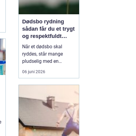
Dødsbo rydning
sådan får du et trygt
og respektfuldt
forløb
Når et dødsbo skal
ryddes, står mange
pludselig med en
praktisk og
06 juni 2026
følelsesmæssig opgave
på én gang. Ting, møbler
og personlige ejendele
rummer minder, og
samtidig er der
tidsfrister, økonomi og
måske uenighed i
e
familien. Her kan en
professionel løsn...