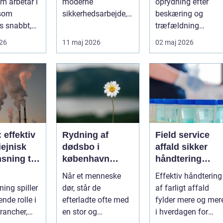
m arbetar i
moderne
oprydning efter
taden
arbejdet
 som
sikkerhedsarbejde,
beskæring og
s snabbt,
både på
træfældning
så präglas
byggepladser, ved
markant lettere. I
026
11 maj 2026
02 maj 2026
 historis...
events og i virk...
stedet for at bruge
we...
: effektiv
Rydning af
Field service
ejnisk
dødsbo i
affald sikker
sning til
københavn
håndtering
nde
sådan foregår
direkte hos
Når et menneske
Effektiv håndtering
ier
en tryg og
virksomheden
ning spiller
dør, står de
af farligt affald
effektiv proces
nde rolle i
efterladte ofte med
fylder mere og mer
rancher,
en stor og
i hverdagen for