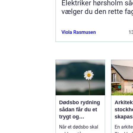
Elektriker hørsholm sådan
vælger du den rette f
Viola Rasmusen
13
Dødsbo rydning
Arkitek
sådan får du et
stockho
trygt og
skapas
respektfuldt
och tid
Når et dødsbo skal
En arkite
forløb
arkitekt