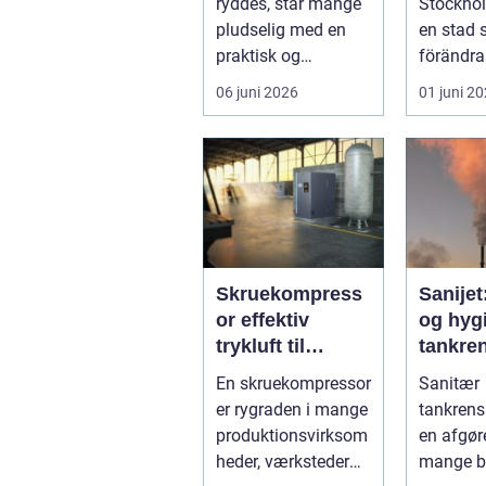
ryddes, står mange
Stockhol
huvuds
pludselig med en
en stad
praktisk og
förändra
følelsesmæssig
men ock
06 juni 2026
01 juni 2
opgave på én
av starka
gang....
Skruekompress
Sanijet
or effektiv
og hygi
trykluft til
tankren
industri og
kræve
En skruekompressor
Sanitær
værksted
industr
er rygraden i mange
tankrens
produktionsvirksom
en afgøre
heder, værksteder
mange b