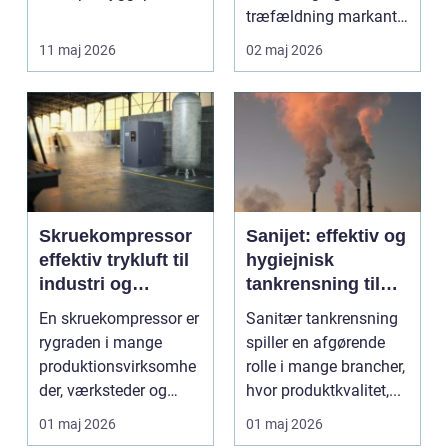
ved events og i virk...
træfældning markant
lettere. I stedet for at
11 maj 2026
02 maj 2026
bruge we...
Skruekompressor
Sanijet: effektiv og
effektiv trykluft til
hygiejnisk
industri og
tankrensning til
værksted
krævende
En skruekompressor er
Sanitær tankrensning
industrier
rygraden i mange
spiller en afgørende
produktionsvirksomhe
rolle i mange brancher,
der, værksteder og
hvor produktkvalitet,...
autohuse. Den leverer
01 maj 2026
01 maj 2026
...