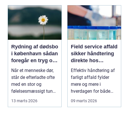
Rydning af dødsbo
Field service affald
i københavn sådan
sikker håndtering
foregår en tryg og
direkte hos
effektiv proces
virksomheden
Når et menneske dør,
Effektiv håndtering af
står de efterladte ofte
farligt affald fylder
med en stor og
mere og mere i
følelsesmæssigt tung
hverdagen for både
opgave: at få rydde...
produktionsvirksomhe
13 marts 2026
09 marts 2026
d...