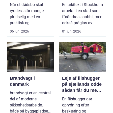
respektfuldt forløb
arkitektur i
Når et dødsbo skal
En arkitekt i Stockholm
huvudstaden
ryddes, står mange
arbetar i en stad som
pludselig med en
förändras snabbt, men
praktisk og
också präglas av
følelsesmæssig
starka historis...
06 juni 2026
01 juni 2026
opgave på én gang....
Brandvagt i
Leje af flishugger
danmark
på sjællands odde
sådan får du mest
brandvagt er en central
ud af arbejdet
del af moderne
En flishugger gør
sikkerhedsarbejde,
oprydning efter
både på byggepladser,
beskæring og