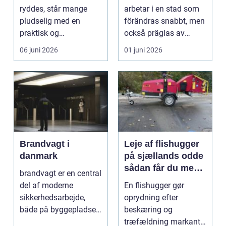
huvudstaden
ryddes, står mange
arbetar i en stad som
pludselig med en
förändras snabbt, men
praktisk og
också präglas av
følelsesmæssig
starka historis...
06 juni 2026
01 juni 2026
opgave på én gang....
Brandvagt i
Leje af flishugger
danmark
på sjællands odde
sådan får du mest
brandvagt er en central
ud af arbejdet
del af moderne
En flishugger gør
sikkerhedsarbejde,
oprydning efter
både på byggepladser,
beskæring og
ved events og i virk...
træfældning markant