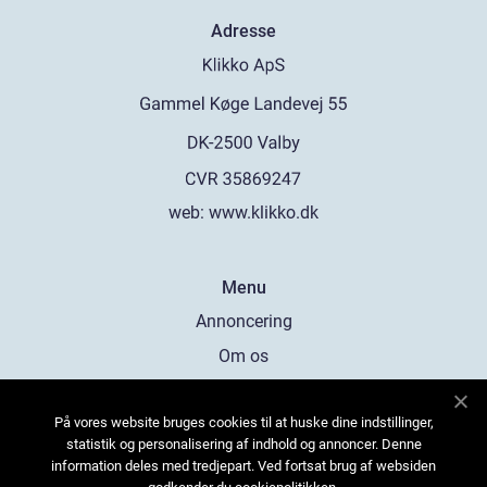
Adresse
web:
www.klikko.dk
Menu
Annoncering
Om os
Cookies
På vores website bruges cookies til at huske dine indstillinger,
Kontakt os
statistik og personalisering af indhold og annoncer. Denne
Sitemap
information deles med tredjepart. Ved fortsat brug af websiden