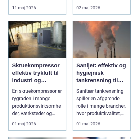
lettere. I stedet for at
11 maj 2026
02 maj 2026
bruge we...
Skruekompressor
Sanijet: effektiv og
effektiv trykluft til
hygiejnisk
industri og
tankrensning til
værksted
krævende
En skruekompressor er
Sanitær tankrensning
industrier
rygraden i mange
spiller en afgørende
produktionsvirksomhe
rolle i mange brancher,
der, værksteder og
hvor produktkvalitet,...
autohuse. Den leverer
01 maj 2026
01 maj 2026
...