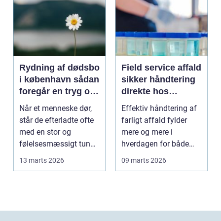
Rydning af dødsbo
Field service affald
i københavn sådan
sikker håndtering
foregår en tryg og
direkte hos
effektiv proces
virksomheden
Når et menneske dør,
Effektiv håndtering af
står de efterladte ofte
farligt affald fylder
med en stor og
mere og mere i
følelsesmæssigt tung
hverdagen for både
opgave: at få rydde...
produktionsvirksomhe
13 marts 2026
09 marts 2026
d...