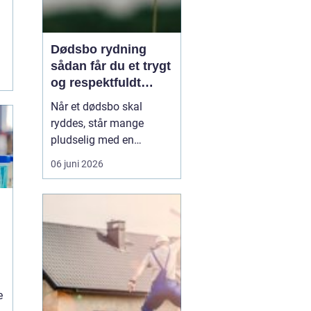
Dødsbo rydning
sådan får du et trygt
og respektfuldt
forløb
Når et dødsbo skal
ryddes, står mange
pludselig med en
praktisk og
06 juni 2026
følelsesmæssig opgave
på én gang. Ting, møbler
og personlige ejendele
rummer minder, og
samtidig er der
tidsfrister, økonomi og
måske uenighed i
familien. Her kan en
e
professionel løsn...