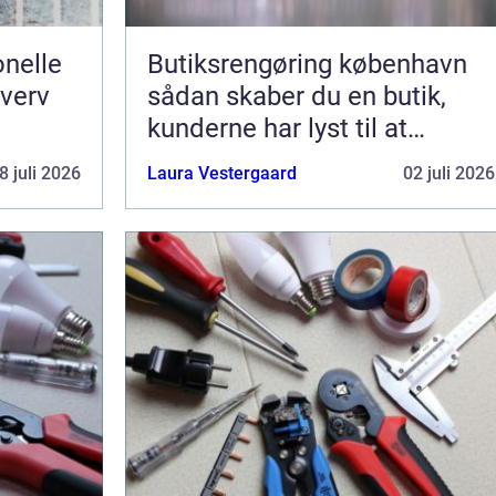
nelle
Butiksrengøring københavn
hverv
sådan skaber du en butik,
kunderne har lyst til at
komme tilbage til
8 juli 2026
Laura Vestergaard
02 juli 2026