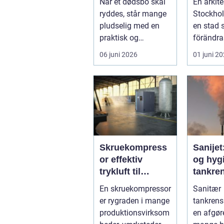
Når et dødsbo skal
En arkite
forløb
arkitekt
ryddes, står mange
Stockhol
huvuds
pludselig med en
en stad
praktisk og
förändra
følelsesmæssig
men ock
06 juni 2026
01 juni 2
opgave på én
av starka
gang....
Skruekompress
Sanijet
or effektiv
og hygi
trykluft til
tankren
industri og
kræve
En skruekompressor
Sanitær
værksted
industr
er rygraden i mange
tankrens
produktionsvirksom
en afgøre