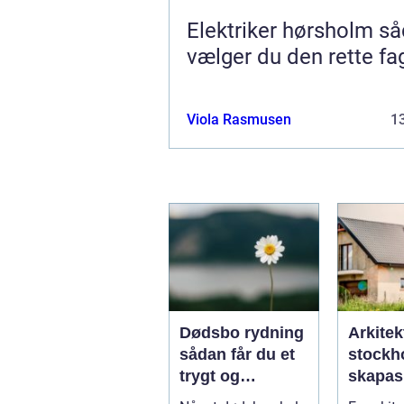
Elektriker hørsholm sådan
vælger du den rette f
Viola Rasmusen
13
Dødsbo rydning
Arkitek
sådan får du et
stockho
trygt og
skapas
respektfuldt
och tid