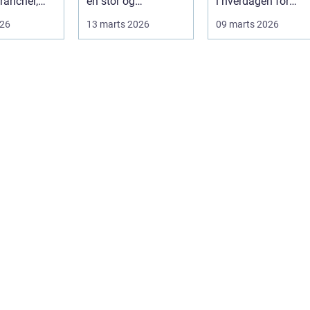
rancher,
en stor og
i hverdagen for
følelsesmæssigt
både
026
13 marts 2026
09 marts 2026
alitet,...
tung opgave: at få
produktionsvirkso
rydde...
hed...