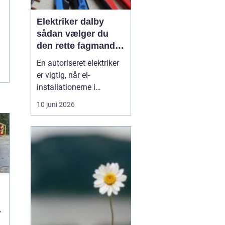
Elektriker dalby
sådan vælger du
den rette fagmand
til dine el-opgaver
En autoriseret elektriker
er vigtig, når el-
installationerne i
hjemmet eller
10 juni 2026
virksomheden skal være
både sikre og lovlige.
Fejl på el-installationer
kan give alt fra små
gener til alvorlige
ulykker. Mange søger
derf...