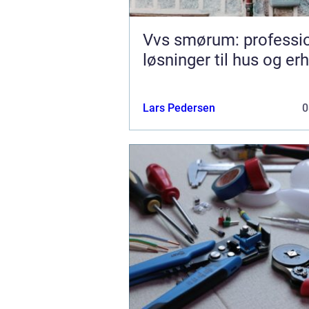
Vvs smørum: professio
løsninger til hus og er
Lars Pedersen
0