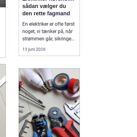
sådan vælger du
den rette fagmand
En elektriker er ofte først
noget, vi tænker på, når
strømmen går, sikringen
springer, eller vi står med
13 juni 2026
en akut fejl på en
installation. Men i en by
som Hørsholm, hvor
mange boliger er ældre,
og flere bygger om eller
udvider, spiller en dygtig
elekt...