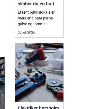
skaber du en butik,
kunderne har lyst til
Et rent butikslokale er
at komme tilbage til
mere end bare pæne
gulve og tomme
skraldespande.
02 juli 2026
Rengøringen påvirker
kundernes
førstehåndsindtryk, hvor
længe de bliver i
butikken, og om de
vælger at komme igen.
Særligt i en
konkurrencepræget by
som København kan
målrettet ...
Elektriker hørsholm