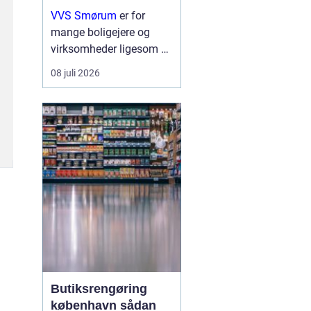
erhverv
VVS Smørum
er for
mange boligejere og
virksomheder ligesom en
tryg livline, når vand,
08 juli 2026
varme eller afløb driller.
Vvs arbejde handler ikke
kun om rør og ventiler,
men om sikkerhed,
komfort og en ...
Butiksrengøring
københavn sådan