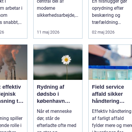
kt i
central del af
En flishugger gør
ur i
mest ud af
m arbetar i
moderne
oprydning efter
taden
arbejdet
 som
sikkerhedsarbejde,
beskæring og
s snabbt,
både på
træfældning
så präglas
byggepladser, ved
markant lettere. I
026
11 maj 2026
02 maj 2026
 historis...
events og i virk...
stedet for at bruge
we...
: effektiv
Rydning af
Field service
ejnisk
dødsbo i
affald sikker
sning til
københavn
håndtering
nde
sådan foregår
direkte hos
Når et menneske
Effektiv håndtering
ier
en tryg og
virksomheden
ning spiller
dør, står de
af farligt affald
effektiv proces
nde rolle i
efterladte ofte med
fylder mere og mer