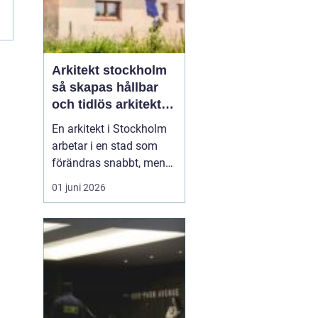
m
Arkitekt stockholm
så skapas hållbar
och tidlös arkitektur
i huvudstaden
En arkitekt i Stockholm
arbetar i en stad som
förändras snabbt, men
också präglas av starka
01 juni 2026
historiska lager. Det gör
rollen både komplex och
spännande. När en
privatperson,
fastighetsägare eller
verksamhet anlitar en
arkitekt i Stockholm
handlar upp...