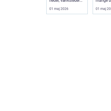
heder, værksteder
mange b
og autohuse. Den
hvor
01 maj 2026
01 maj 2
leverer ...
produktkv