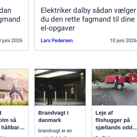
Elektriker dalby sådan vælger
agmand
du den rette fagmand til dine
el-opgaver
 juni 2026
Lars Pedersen
10 juni 2026
t
Brandvagt i
Leje af
lm så
danmark
flishugger på
 hållbar
sjællands odde
brandvagt er en
lös
sådan får du