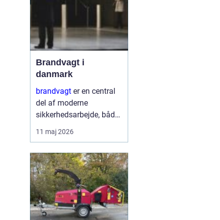
Brandvagt i
danmark
brandvagt
er en central
del af moderne
sikkerhedsarbejde, både
på byggepladser, ved
11 maj 2026
events og i virksomheder
med forhøjet
brandrisiko. En
professionel ordning
med brandvagt handler
ikke kun...